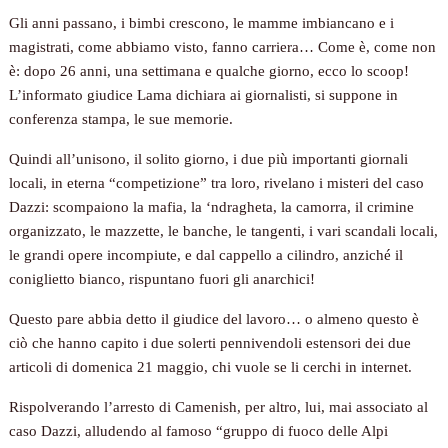
Gli anni passano, i bimbi crescono, le mamme imbiancano e i
magistrati, come abbiamo visto, fanno carriera… Come è, come non
è: dopo 26 anni, una settimana e qualche giorno, ecco lo scoop!
L’informato giudice Lama dichiara ai giornalisti, si suppone in
conferenza stampa, le sue memorie.
Quindi all’unisono, il solito giorno, i due più importanti giornali
locali, in eterna “competizione” tra loro, rivelano i misteri del caso
Dazzi: scompaiono la mafia, la ‘ndragheta, la camorra, il crimine
organizzato, le mazzette, le banche, le tangenti, i vari scandali locali,
le grandi opere incompiute, e dal cappello a cilindro, anziché il
coniglietto bianco, rispuntano fuori gli anarchici!
Questo pare abbia detto il giudice del lavoro… o almeno questo è
ciò che hanno capito i due solerti pennivendoli estensori dei due
articoli di domenica 21 maggio, chi vuole se li cerchi in internet.
Rispolverando l’arresto di Camenish, per altro, lui, mai associato al
caso Dazzi, alludendo al famoso “gruppo di fuoco delle Alpi