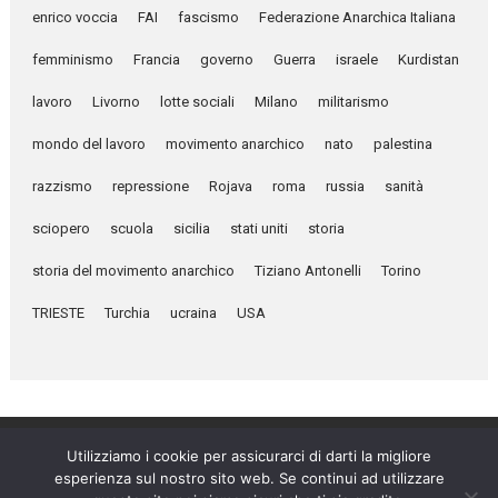
enrico voccia
FAI
fascismo
Federazione Anarchica Italiana
femminismo
Francia
governo
Guerra
israele
Kurdistan
lavoro
Livorno
lotte sociali
Milano
militarismo
mondo del lavoro
movimento anarchico
nato
palestina
razzismo
repressione
Rojava
roma
russia
sanità
sciopero
scuola
sicilia
stati uniti
storia
storia del movimento anarchico
Tiziano Antonelli
Torino
TRIESTE
Turchia
ucraina
USA
Utilizziamo i cookie per assicurarci di darti la migliore
esperienza sul nostro sito web. Se continui ad utilizzare
Umanità Nova © 2026