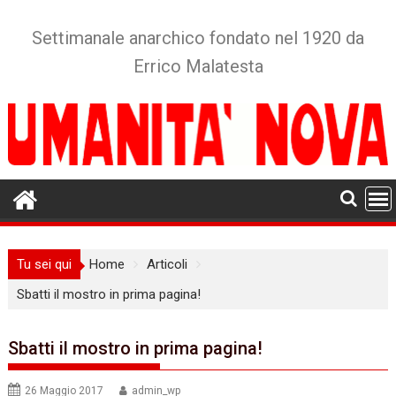
Skip
to
Settimanale anarchico fondato nel 1920 da
content
Errico Malatesta
Tu sei qui
Home
Articoli
Sbatti il mostro in prima pagina!
Sbatti il mostro in prima pagina!
26 Maggio 2017
admin_wp