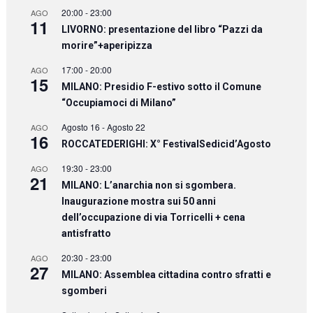
20:00
-
23:00
AGO
11
LIVORNO: presentazione del libro “Pazzi da
morire”+aperipizza
17:00
-
20:00
AGO
15
MILANO: Presidio F-estivo sotto il Comune
“Occupiamoci di Milano”
Agosto 16
-
Agosto 22
AGO
16
ROCCATEDERIGHI: X° FestivalSedicid’Agosto
19:30
-
23:00
AGO
21
MILANO: L’anarchia non si sgombera.
Inaugurazione mostra sui 50 anni
dell’occupazione di via Torricelli + cena
antisfratto
20:30
-
23:00
AGO
27
MILANO: Assemblea cittadina contro sfratti e
sgomberi