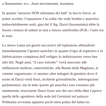
a Hammamet, ecc.. Anni movimentati, insomma.
In quanto “persona NON informata dei fatti” la faccio breve, al
primo acchito: l’equazione è la solita che vede bombe e anarchici
indissolubilmente uniti, giacché il Sig. Dazzi (buonanima) ebbe la
buona creanza di saltare in aria a mezzo autobomba (N.B.: l’auto era
la sua).
Lo stesso Lama nei giorni successivi all’esplosione abbandonò
immediatamente l’ipotesi anarchici in quanto il tipo di esplosivo e la
fabbricazione complessa dell’ordigno lo indirizzarono verso ben
altri lidi. Negli anni, “il caso irrisolto” verrà associato alle
infiltrazioni mafiose, camorristiche, alla Banda della Magliana, al
crimine organizzato; vi saranno altre indagini di giustizia dove il
nome di Dazzi verrà fuori, inchieste giornalistiche, interrogazioni
parlamentari, ma in tutto questo gli anarchici non verranno più
rammentati, nonostante Dazzi fosse uno dei soci della ditta Caprice:
quella dello sgombero della sede del Germinal nel palazzo
Politeama avvenuta appunto pochi mesi prima del fattaccio.