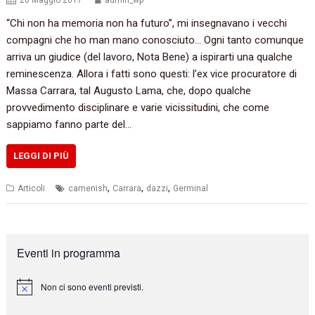
26 Maggio 2017
admin_wp
“Chi non ha memoria non ha futuro”, mi insegnavano i vecchi
compagni che ho man mano conosciuto… Ogni tanto comunque
arriva un giudice (del lavoro, Nota Bene) a ispirarti una qualche
reminescenza. Allora i fatti sono questi: l’ex vice procuratore di
Massa Carrara, tal Augusto Lama, che, dopo qualche
provvedimento disciplinare e varie vicissitudini, che come
sappiamo fanno parte del…
LEGGI DI PIÙ
,
,
,
Articoli
camenish
Carrara
dazzi
Germinal
Eventi in programma
Non ci sono eventi previsti.
N
o
t