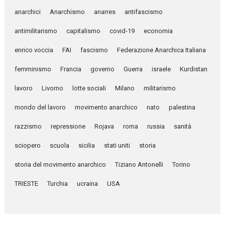
anarchici
Anarchismo
anarres
antifascismo
antimilitarismo
capitalismo
covid-19
economia
enrico voccia
FAI
fascismo
Federazione Anarchica Italiana
femminismo
Francia
governo
Guerra
israele
Kurdistan
lavoro
Livorno
lotte sociali
Milano
militarismo
mondo del lavoro
movimento anarchico
nato
palestina
razzismo
repressione
Rojava
roma
russia
sanità
sciopero
scuola
sicilia
stati uniti
storia
storia del movimento anarchico
Tiziano Antonelli
Torino
TRIESTE
Turchia
ucraina
USA