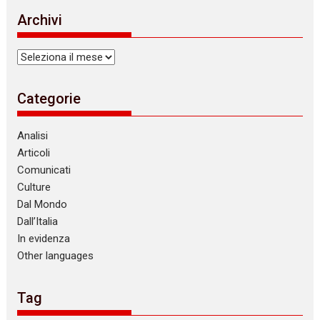
i
Archivi
c
e
Archivi
Categorie
Analisi
Articoli
Comunicati
Culture
Dal Mondo
Dall’Italia
In evidenza
Other languages
Tag