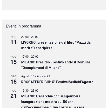
Eventi in programma
20:00
-
23:00
AGO
11
LIVORNO: presentazione del libro “Pazzi da
morire”+aperipizza
17:00
-
20:00
AGO
15
MILANO: Presidio F-estivo sotto il Comune
“Occupiamoci di Milano”
Agosto 16
-
Agosto 22
AGO
16
ROCCATEDERIGHI: X° FestivalSedicid’Agosto
19:30
-
23:00
AGO
21
MILANO: L’anarchia non si sgombera.
Inaugurazione mostra sui 50 anni
dell’occupazione di via Torricelli + cena