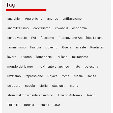
Tag
anarchici
Anarchismo
anarres
antifascismo
antimilitarismo
capitalismo
covid-19
economia
enrico voccia
FAI
fascismo
Federazione Anarchica Italiana
femminismo
Francia
governo
Guerra
israele
Kurdistan
lavoro
Livorno
lotte sociali
Milano
militarismo
mondo del lavoro
movimento anarchico
nato
palestina
razzismo
repressione
Rojava
roma
russia
sanità
sciopero
scuola
sicilia
stati uniti
storia
storia del movimento anarchico
Tiziano Antonelli
Torino
TRIESTE
Turchia
ucraina
USA