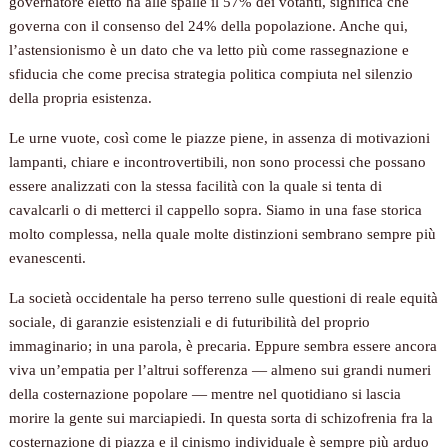
governatore eletto ha alle spalle il 57% dei votanti, significa che
governa con il consenso del 24% della popolazione. Anche qui,
l’astensionismo è un dato che va letto più come rassegnazione e
sfiducia che come precisa strategia politica compiuta nel silenzio
della propria esistenza.
Le urne vuote, così come le piazze piene, in assenza di motivazioni
lampanti, chiare e incontrovertibili, non sono processi che possano
essere analizzati con la stessa facilità con la quale si tenta di
cavalcarli o di metterci il cappello sopra. Siamo in una fase storica
molto complessa, nella quale molte distinzioni sembrano sempre più
evanescenti.
La società occidentale ha perso terreno sulle questioni di reale equità
sociale, di garanzie esistenziali e di futuribilità del proprio
immaginario; in una parola, è precaria. Eppure sembra essere ancora
viva un’empatia per l’altrui sofferenza — almeno sui grandi numeri
della costernazione popolare — mentre nel quotidiano si lascia
morire la gente sui marciapiedi. In questa sorta di schizofrenia fra la
costernazione di piazza e il cinismo individuale è sempre più arduo