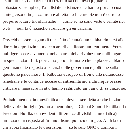
azioni di chi, da parecchi lustri, non sa che pesci pigliare è
abbastanza semplice, l’analisi delle istanze che hanno portato così
tante persone in piazza non è altrettanto lineare. Se non è corretto
proporre letture trionfalistiche — come se ne sono viste e sentite nel
web — non lo è neanche stroncare gli entusiasmi.
Dovrebbe essere segno di onestà intellettuale non abbandonarsi alle
libere interpretazioni, ma cercare di analizzare un fenomeno. Senza
indulgere eccessivamente nella teoria della rivoluzione o dilungarsi
in speculazioni fini, possiamo però affermare che le piazze abbiano
genuinamente risposto ai silenzi delle governance politiche sulla
questione palestinese. Il balbettio europeo di fronte alle nefandezze
israeliane e le continue accuse di antisemitismo a chiunque osasse
criticare il massacro in atto hanno raggiunto un punto di saturazione.
Probabilmente è in quest’ottica che deve essere letta anche l’azione
delle varie flottiglie (erano almeno due, la Global Sumud Flotilla e la
Freedom Flotilla, con evidenti differenze di visibilità mediatica):
un’azione in risposta all’immobilismo politico europeo. Al di là di
chi abbia finanziato le operazioni — se le sole ONG o comparti