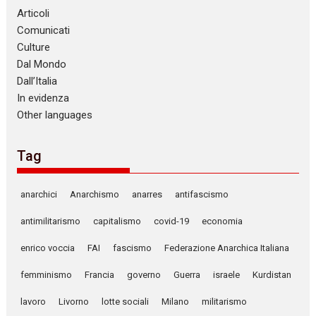
Articoli
Comunicati
Culture
Dal Mondo
Dall’Italia
In evidenza
Other languages
Tag
anarchici
Anarchismo
anarres
antifascismo
antimilitarismo
capitalismo
covid-19
economia
enrico voccia
FAI
fascismo
Federazione Anarchica Italiana
femminismo
Francia
governo
Guerra
israele
Kurdistan
lavoro
Livorno
lotte sociali
Milano
militarismo