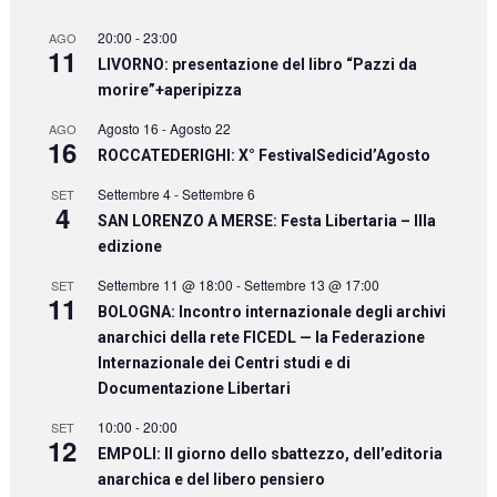
20:00
-
23:00
AGO
11
LIVORNO: presentazione del libro “Pazzi da
morire”+aperipizza
Agosto 16
-
Agosto 22
AGO
16
ROCCATEDERIGHI: X° FestivalSedicid’Agosto
Settembre 4
-
Settembre 6
SET
4
SAN LORENZO A MERSE: Festa Libertaria – IIIa
edizione
Settembre 11 @ 18:00
-
Settembre 13 @ 17:00
SET
11
BOLOGNA: Incontro internazionale degli archivi
anarchici della rete FICEDL — la Federazione
Internazionale dei Centri studi e di
Documentazione Libertari
10:00
-
20:00
SET
12
EMPOLI: Il giorno dello sbattezzo, dell’editoria
anarchica e del libero pensiero