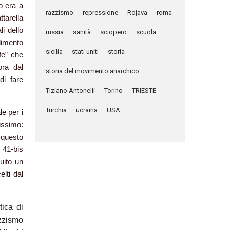
o era a
razzismo
repressione
Rojava
roma
tarella
i dello
russia
sanità
sciopero
scuola
dimento
sicilia
stati uniti
storia
fe” che
ora dal
storia del movimento anarchico
di fare
Tiziano Antonelli
Torino
TRIESTE
Turchia
ucraina
USA
e per i
issimo:
A questo
41-bis
tuito un
lti dal
tica di
azzismo