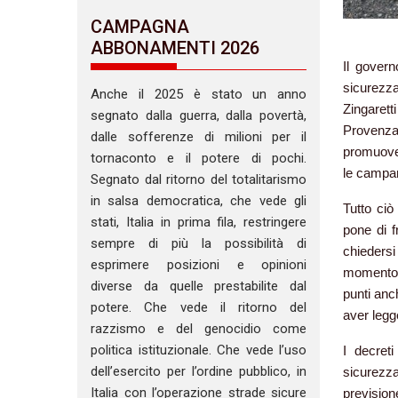
CAMPAGNA
ABBONAMENTI 2026
Il govern
sicurezza
Anche il 2025 è stato un anno
Zingarett
segnato dalla guerra, dalla povertà,
Provenza
dalle sofferenze di milioni per il
promuover
tornaconto e il potere di pochi.
le campane
Segnato dal ritorno del totalitarismo
in salsa democratica, che vede gli
Tutto ciò
stati, Italia in prima fila, restringere
pone di f
sempre di più la possibilità di
chiedersi
esprimere posizioni e opinioni
momento 
diverse da quelle prestabilite dal
punti anch
potere. Che vede il ritorno del
aver legg
razzismo e del genocidio come
politica istituzionale. Che vede l’uso
I decreti
dell’esercito per l’ordine pubblico, in
sicurezz
Italia con l’operazione strade sicure
prevision