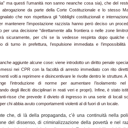
ia” ma questi l’umanità non sanno neanche cosa sia), che del rest
i abrogazione da parte della Corte Costituzionale e lo stesso Mat
nalato che non rispettava gli “obblighi costituzionali e internazional
Per mantenere l’impostazione razzista hanno però deciso un proce
o per una decisione “direttamente alla frontiera o nelle zone limitro
rà sicuramente, per chi se la vedesse respinta dopo qualche 
io di turno in prefettura, l’espulsione immediata e l’impossibilità 
nche aggiunte alcune cose: viene introdotto un diritto penale special
messi nei CPR con la facoltà di arresto immediato con rito dirett
enti volti a reprimere e disincentivare le rivolte dentro le strutture. 
nge l’introduzione di norme per aumentare l’isolamento nel 
ndo degli illeciti disciplinari in reati veri e propri). Infine, è stato isti
i-risse che prevede il divieto di ingresso in una serie di locali sce
per chi abbia avuto comportamenti violenti al di fuori di un locale.
te che, di là della propaganda, c’è una continuità nella poli
one del dissenso, di criminalizzazione della povertà e nel r