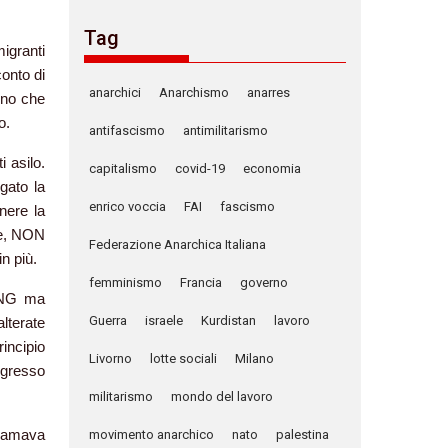
Tag
migranti
conto di
anarchici
Anarchismo
anarres
uno che
o.
antifascismo
antimilitarismo
i asilo.
capitalismo
covid-19
economia
ogato la
enrico voccia
FAI
fascismo
nere la
che, NON
Federazione Anarchica Italiana
n più.
femminismo
Francia
governo
 ONG ma
Guerra
israele
Kurdistan
lavoro
alterate
incipio
Livorno
lotte sociali
Milano
ingresso
militarismo
mondo del lavoro
chiamava
movimento anarchico
nato
palestina