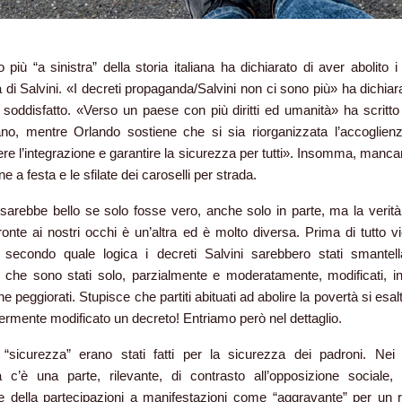
o più “a sinistra” della storia italiana ha dichiarato di aver abolito i
 di Salvini. «I decreti propaganda/Salvini non ci sono più» ha dichiar
i soddisfatto. «Verso un paese con più diritti ed umanità» ha scritt
no, mentre Orlando sostiene che si sia riorganizzata l’accoglien
e l’integrazione e garantire la sicurezza per tutti». Insomma, manca
 a festa e le sfilate dei caroselli per strada.
 sarebbe bello se solo fosse vero, anche solo in parte, ma la verità
ronte ai nostri occhi è un’altra ed è molto diversa. Prima di tutto v
 secondo quale logica i decreti Salvini sarebbero stati smantella
che sono stati solo, parzialmente e moderatamente, modificati, in
e peggiorati. Stupisce che partiti abituati ad abolire la povertà si esal
ermente modificato un decreto! Entriamo però nel dettaglio.
 “sicurezza” erano stati fatti per la sicurezza dei padroni. Nei 
a c’è una parte, rilevante, di contrasto all’opposizione sociale,
e della partecipazioni a manifestazioni come “aggravante” per un re