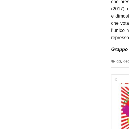
che presc
(2017), 
e dimost
che vota
l’unico 
repressori
Gruppo 
,
cpr
dec
Navig
artico