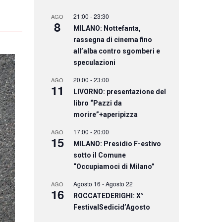
21:00
-
23:30
AGO
8
MILANO: Nottefanta,
rassegna di cinema fino
all’alba contro sgomberi e
speculazioni
20:00
-
23:00
AGO
11
LIVORNO: presentazione del
libro “Pazzi da
morire”+aperipizza
17:00
-
20:00
AGO
15
MILANO: Presidio F-estivo
sotto il Comune
“Occupiamoci di Milano”
Agosto 16
-
Agosto 22
AGO
16
ROCCATEDERIGHI: X°
FestivalSedicid’Agosto