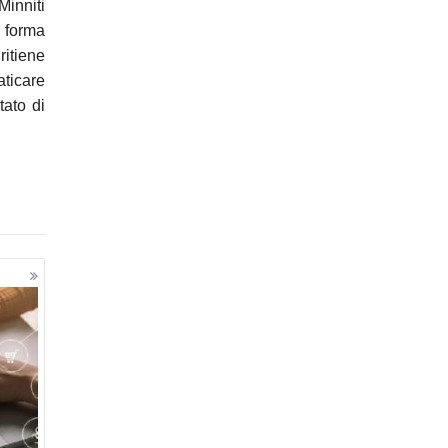
Minniti
i forma
ritiene
aticare
tato di