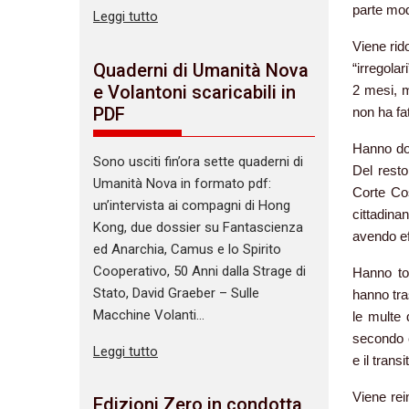
parte mod
Leggi tutto
Viene rid
Quaderni di Umanità Nova
“irregola
e Volantoni scaricabili in
2 mesi, m
PDF
non ha fa
Hanno dovu
Sono usciti fin’ora sette quaderni di
Del resto
Umanità Nova in formato pdf:
Corte Cos
un’intervista ai compagni di Hong
cittadina
Kong, due dossier su Fantascienza
avendo ef
ed Anarchia, Camus e lo Spirito
Cooperativo, 50 Anni dalla Strage di
Hanno to
Stato, David Graeber – Sulle
hanno tra
Macchine Volanti…
le multe 
secondo c
Leggi tutto
e il trans
Viene rei
Edizioni Zero in condotta