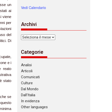
esse un
Vedi Calendario
tati ai
si viene
nni per
Archivi
tazioni
uso del
Archivi
tici. Di
Categorie
cupate,
one e i
Analisi
e reato
Articoli
trativa
Comunicati
è stato
Culture
Dal Mondo
Dall’Italia
nche se
In evidenza
 questo
Other languages
n minima