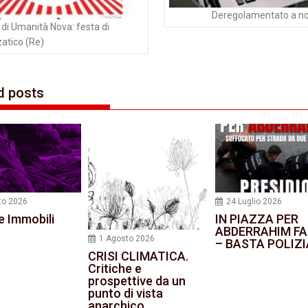
Deregolamentato a n
 di Umanità Nova: festa di
atico (Re)
d posts
to 2026
24 Luglio 2026
e Immobili
IN PIAZZA PER
ABDERRAHIM FA
1 Agosto 2026
– BASTA POLIZI
CRISI CLIMATICA.
Critiche e
prospettive da un
punto di vista
anarchico.