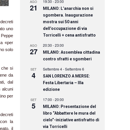
19:30
-
23:00
AGO
21
MILANO: L’anarchia non si
sgombera. Inaugurazione
 decreti
mostra sui 50 anni
dell’occupazione di via
ato uno
Torricelli + cena antisfratto
o Peppe
za «per
20:30
-
23:00
AGO
27
no solo
MILANO: Assemblea cittadina
contro sfratti e sgomberi
 che si
Settembre 4
-
Settembre 6
SET
4
iene da
SAN LORENZO A MERSE:
ti, dal
Festa Libertaria – IIIa
 alcuni
edizione
tino per
17:00
-
20:00
SET
5
MILANO: Presentazione del
libro “Abbattere le mura del
decreti
cielo”-iniziative antisfratto di
 con la
via Torricelli
ato, il