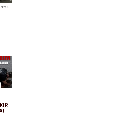
orma
KIR
A!