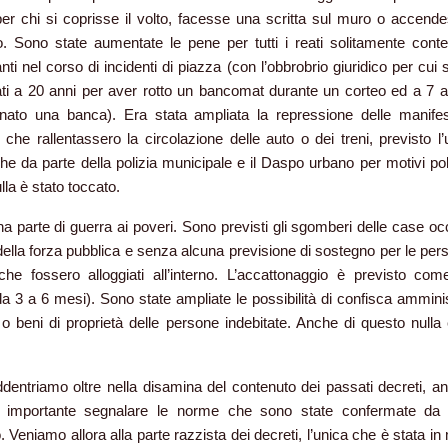
er chi si coprisse il volto, facesse una scritta sul muro o accend
 Sono state aumentate le pene per tutti i reati solitamente contes
nti nel corso di incidenti di piazza (con l’obbrobrio giuridico per cui 
i a 20 anni per aver rotto un bancomat durante un corteo ed a 7 a
inato una banca). Era stata ampliata la repressione delle manifes
 che rallentassero la circolazione delle auto o dei treni, previsto l’
he da parte della polizia municipale e il Daspo urbano per motivi poli
lla è stato toccato.
na parte di guerra ai poveri. Sono previsti gli sgomberi delle case oc
ella forza pubblica e senza alcuna previsione di sostegno per le pers
he fossero alloggiati all’interno. L’accattonaggio è previsto com
da 3 a 6 mesi). Sono state ampliate le possibilità di confisca amminis
i o beni di proprietà delle persone indebitate. Anche di questo nulla 
dentriamo oltre nella disamina del contenuto dei passati decreti, a
o importante segnalare le norme che sono state confermate da
. Veniamo allora alla parte razzista dei decreti, l’unica che è stata i