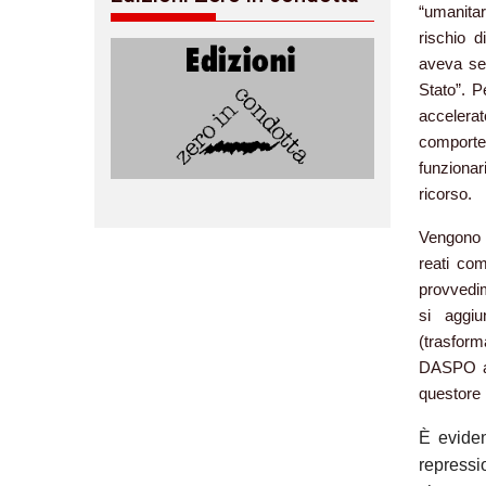
“umanitar
rischio d
aveva seg
Stato”. 
accelerat
comporte
funzionar
ricorso.
Vengono a
reati com
provvedim
si aggiu
(trasforma
DASPO ant
questore 
È eviden
repressi