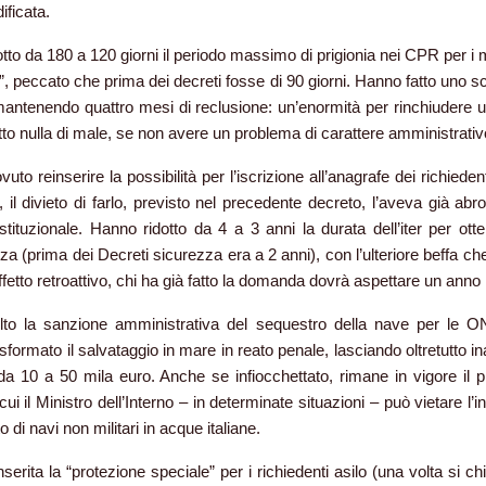
ificata.
otto da 180 a 120 giorni il periodo massimo di prigionia nei CPR per i 
ri”, peccato che prima dei decreti fosse di 90 giorni. Hanno fatto uno s
antenendo quattro mesi di reclusione: un’enormità per rinchiudere 
tto nulla di male, se non avere un problema di carattere amministrativ
to reinserire la possibilità per l’iscrizione all’anagrafe dei richiedent
, il divieto di farlo, previsto nel precedente decreto, l’aveva già abr
tituzionale. Hanno ridotto da 4 a 3 anni la durata dell’iter per otte
nza (prima dei Decreti sicurezza era a 2 anni), con l’ulteriore beffa 
fetto retroattivo, chi ha già fatto la domanda dovrà aspettare un anno i
lto la sanzione amministrativa del sequestro della nave per le
sformato il salvataggio in mare in reato penale, lasciando oltretutto in
da 10 a 50 mila euro. Anche se infiocchettato, rimane in vigore il pr
ui il Ministro dell’Interno – in determinate situazioni – può vietare l’
ito di navi non militari in acque italiane.
nserita la “protezione speciale” per i richiedenti asilo (una volta si 