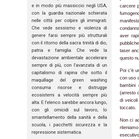
e in modo più massiccio negli USA,
carcere p
con la guardia nazionale schierata
fumogeno.
nelle città per colpire gli immigrati.
manifesta
Che vede sessismo e violenza di
condannat
genere farsi sempre più strutturali
aver rap
con il ritorno della sacra trinità di dio,
pubbliche
patria e famiglia. Che vede la
taser anc
devastazione ambientale accelerare
questo nu
sempre di più, con l’avanzata di un
Poi c’è u
capitalismo di rapina che sotto il
con uso d
maquillage del green washing
bambini c
consuma risorse e distrugge
(arresto 
ecosistemi a velocità sempre più
di veicol
alta. E l’elenco sarebbe ancora lungo,
toccato.
con gli omicidi sul lavoro, lo
smantellamento della sanità e della
Non ci ad
scuola, i pacchetti sicurezza e la
riteniam
repressione sistematica.
esecutivo