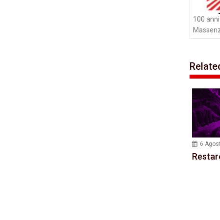
100 anni
Massenz
Relate
6 Agos
Restar