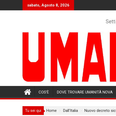
Skip
sabato, Agosto 8, 2026
to
content
Sett
COS’È
DOVE TROVARE UMANITÀ NOVA
Tu sei qui
Home
Dall'Italia
Nuovo decreto sic