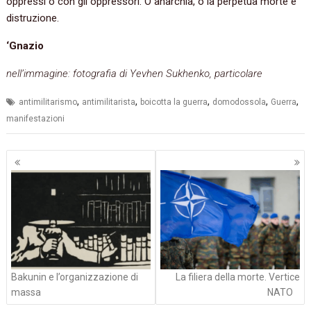
oppressi o con gli oppressori. O anarchia, o la perpetua morte e
distruzione.
‘Gnazio
nell’immagine: fotografia di Yevhen Sukhenko, particolare
,
,
,
,
,
antimilitarismo
antimilitarista
boicotta la guerra
domodossola
Guerra
manifestazioni
Navigazione
articoli
Bakunin e l’organizzazione di
La filiera della morte. Vertice
massa
NATO