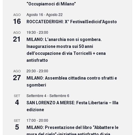
“Occupiamoci di Milano”
Agosto 16
-
Agosto 22
AGO
16
ROCCATEDERIGHI: X° FestivalSedicid’Agosto
19:30
-
23:00
AGO
21
MILANO: L’anarchia non si sgombera.
Inaugurazione mostra sui 50 anni
dell’occupazione di via Torricelli + cena
antisfratto
20:30
-
23:00
AGO
27
MILANO: Assemblea cittadina contro sfratti e
sgomberi
Settembre 4
-
Settembre 6
SET
4
SAN LORENZO A MERSE: Festa Libertaria – IIIa
edizione
17:00
-
20:00
SET
5
MILANO: Presentazione del libro “Abbattere le
mura del cielo”-iniziative antisfratto di via