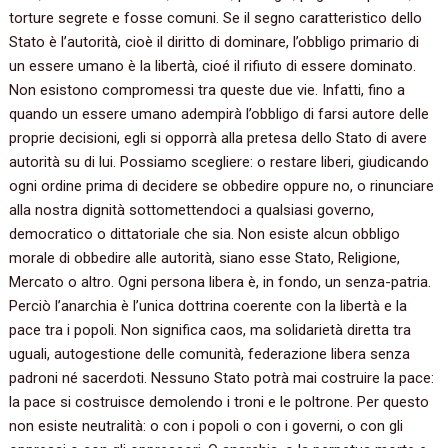
torture segrete e fosse comuni. Se il segno caratteristico dello
Stato è l’autorità, cioè il diritto di dominare, l’obbligo primario di
un essere umano è la libertà, cioé il rifiuto di essere dominato.
Non esistono compromessi tra queste due vie. Infatti, fino a
quando un essere umano adempirà l’obbligo di farsi autore delle
proprie decisioni, egli si opporrà alla pretesa dello Stato di avere
autorità su di lui. Possiamo scegliere: o restare liberi, giudicando
ogni ordine prima di decidere se obbedire oppure no, o rinunciare
alla nostra dignità sottomettendoci a qualsiasi governo,
democratico o dittatoriale che sia. Non esiste alcun obbligo
morale di obbedire alle autorità, siano esse Stato, Religione,
Mercato o altro. Ogni persona libera è, in fondo, un senza-patria.
Perciò l’anarchia è l’unica dottrina coerente con la libertà e la
pace tra i popoli. Non significa caos, ma solidarietà diretta tra
uguali, autogestione delle comunità, federazione libera senza
padroni né sacerdoti. Nessuno Stato potrà mai costruire la pace:
la pace si costruisce demolendo i troni e le poltrone. Per questo
non esiste neutralità: o con i popoli o con i governi, o con gli