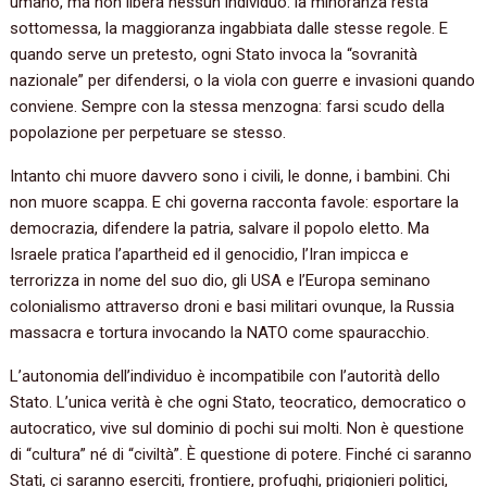
umano, ma non libera nessun individuo: la minoranza resta
sottomessa, la maggioranza ingabbiata dalle stesse regole. E
quando serve un pretesto, ogni Stato invoca la “sovranità
nazionale” per difendersi, o la viola con guerre e invasioni quando
conviene. Sempre con la stessa menzogna: farsi scudo della
popolazione per perpetuare se stesso.
Intanto chi muore davvero sono i civili, le donne, i bambini. Chi
non muore scappa. E chi governa racconta favole: esportare la
democrazia, difendere la patria, salvare il popolo eletto. Ma
Israele pratica l’apartheid ed il genocidio, l’Iran impicca e
terrorizza in nome del suo dio, gli USA e l’Europa seminano
colonialismo attraverso droni e basi militari ovunque, la Russia
massacra e tortura invocando la NATO come spauracchio.
L’autonomia dell’individuo è incompatibile con l’autorità dello
Stato. L’unica verità è che ogni Stato, teocratico, democratico o
autocratico, vive sul dominio di pochi sui molti. Non è questione
di “cultura” né di “civiltà”. È questione di potere. Finché ci saranno
Stati, ci saranno eserciti, frontiere, profughi, prigionieri politici,