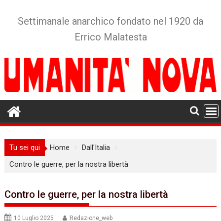
Skip
to
Settimanale anarchico fondato nel 1920 da
content
Errico Malatesta
Tu sei qui
Home
Dall'Italia
Contro le guerre, per la nostra libertà
Contro le guerre, per la nostra libertà
10 Luglio 2025
Redazione_web