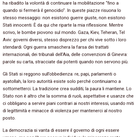
ha ribadito la volontà di continuare la mobilitazione “fino a
quando si fermerà il genocidio”. In queste piazze risuona lo
stesso messaggio: non esistono guerre giuste, non esistono
Stati innocenti. È da qui che riparte la mia riflessione. Mentre
scrivo, le bombe piovono sul mondo. Gaza, Kiev, Teheran, Tel
Aviv: governi diversi, stesso disprezzo per chi vive sotto i loro
stendardi. Ogni guerra smaschera la farsa dei trattati
internazionali, dei tribunali dell’Aia, delle convenzioni di Ginevra:
parole su carta, stracciate dai potenti quando non servono più.
Gli Stati si reggono sull’obbedienza: re, papi, parlamenti o
ayatollah, la loro autorità esiste solo perché continuiamo a
sottometterci. La tradizione crea sudditi; la paura li mantiene. Lo
Stato non è altro che la somma di ruoli, aspettative e usanze che
ci obbligano a servire piani contrari ai nostri interessi, usando miti
di legittimità e minacce di violenza per mantenerci al nostro
posto.
La democrazia si vanta di essere il governo di ogni essere