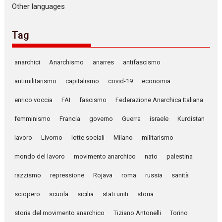
Other languages
Tag
anarchici
Anarchismo
anarres
antifascismo
antimilitarismo
capitalismo
covid-19
economia
enrico voccia
FAI
fascismo
Federazione Anarchica Italiana
femminismo
Francia
governo
Guerra
israele
Kurdistan
lavoro
Livorno
lotte sociali
Milano
militarismo
mondo del lavoro
movimento anarchico
nato
palestina
razzismo
repressione
Rojava
roma
russia
sanità
sciopero
scuola
sicilia
stati uniti
storia
storia del movimento anarchico
Tiziano Antonelli
Torino