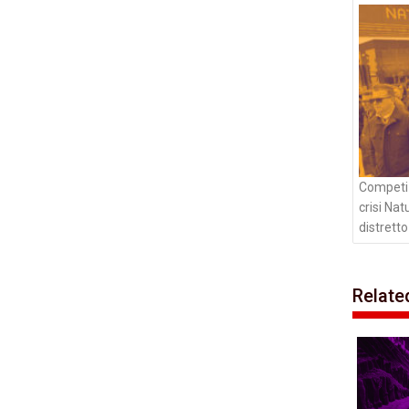
artico
Competizi
crisi Na
distretto
Relate