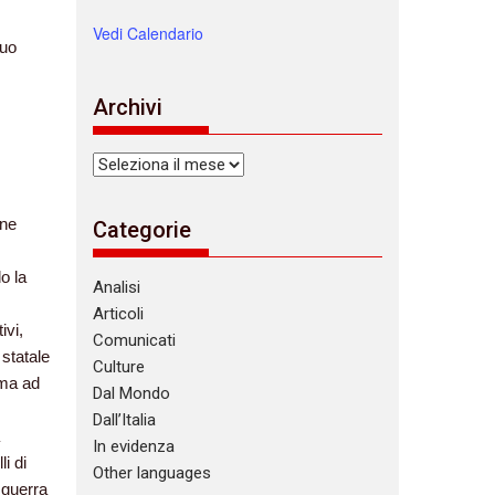
Vedi Calendario
nuo
Archivi
Archivi
ene
Categorie
o la
Analisi
Articoli
ivi,
Comunicati
 statale
Culture
ama ad
Dal Mondo
Dall’Italia
In evidenza
i di
Other languages
 guerra