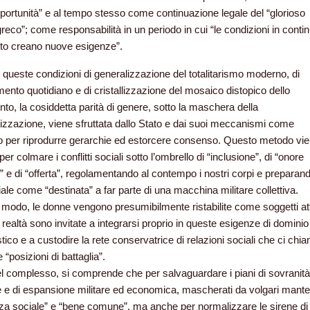
portunità” e
al tempo stesso come continuazione legale del “glorioso
reco”; come responsabilità in un periodo in cui “le condizioni in conti
o creano nuove esigenze”.
n queste condizioni di generalizzazione del totalitarismo moderno, di
ento quotidiano e di cristallizzazione del mosaico distopico dello
nto, la cosiddetta parità di genere, sotto la maschera della
zzazione, viene sfruttata dallo Stato e dai suoi meccanismi come
 per riprodurre gerarchie ed estorcere consenso. Questo metodo vi
 per colmare i conflitti sociali sotto l’ombrello di “inclusione”, di “onore
 e di “offerta”,
regolamentando al contempo i nostri corpi e preparand
ale come “destinata” a far parte di una macchina militare collettiva.
 modo, le donne vengono presumibilmente ristabilite come soggetti att
 realtà sono invitate a integrarsi proprio in queste esigenze di dominio
stico e a custodire la rete conservatrice di relazioni sociali che ci chi
“posizioni di battaglia”.
nel complesso, si comprende che per salvaguardare i piani di sovranità
ale e di espansione militare ed economica, mascherati da volgari mantell
za sociale” e “bene comune”, ma anche per normalizzare le sirene di