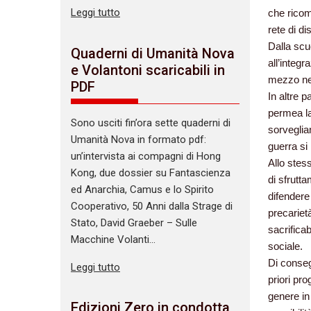
Leggi tutto
che ricom
rete di d
Dalla scu
Quaderni di Umanità Nova
all’integ
e Volantoni scaricabili in
mezzo ne
PDF
In altre p
permea la
Sono usciti fin’ora sette quaderni di
sorveglia
Umanità Nova in formato pdf:
guerra si 
un’intervista ai compagni di Hong
Allo stes
Kong, due dossier su Fantascienza
di sfrutt
ed Anarchia, Camus e lo Spirito
difendere 
Cooperativo, 50 Anni dalla Strage di
precariet
Stato, David Graeber – Sulle
sacrifica
Macchine Volanti…
sociale.
Di conseg
Leggi tutto
priori pr
genere in
Edizioni Zero in condotta