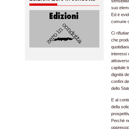
sensibilit
suo eleme
Ed è evid
comune di
Ci rifiut
che produ
quotidian
interessi
attraverso
capitale 
dignità de
confini de
dello Sta
E al cont
della sol
prospettiv
Perché no
oppressi