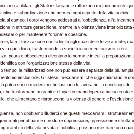
inciano a ululare, gli
Stati instaurano e rafforzano metodicamente qu
isciplina e subordinazione che permea ogni aspetto della vita sociale.
ola al campo, i corpi vengono addestrati all’obbedienza, all’allineamen
razione in strutture gerarchiche, mentre la violenza viene interiorizzat
cessario per mantenere “ordine” e coesione.
arole, la militarizzazione non si limita agli spazi delle forze armate, ma
 vita quotidiana, trasformando la società in un meccanismo in cui
nza, paura e obbedienza diventano la norma e in cui la preparazione a
identifica con l’organizzazione stessa della vita.
so tempo, la militarizzazione non può essere separata dalla più ampia 
amento ed esclusione. Gli stessi meccanismi che oggi chiamano le do
la patria sono i medesimi che lasciano le lavoratrici in condizioni di
à, che trasformano migranti e rifugiati in manodopera a basso costo e
bile, che alimentano e riproducono la violenza di genere e l’esclusione
uenza, non dobbiamo illuderci che questi meccanismi, strutturalmen
ogrammati per attuare e riprodurre oppressione, repressione e sfruttam
 ogni ambito della vita privata e pubblica, possano mostrare una qual