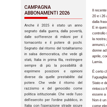
CAMPAGNA
Il recent
ABBONAMENTI 2026
20 e i 26
dalla fras
Anche il 2025 è stato un anno
E in ques
segnato dalla guerra, dalla povertà,
controllo
dalle sofferenze di milioni per il
la nostra 
tornaconto e il potere di pochi.
annunci, c
Segnato dal ritorno del totalitarismo
donne ad 
in salsa democratica, che vede gli
aprile, co
stati, Italia in prima fila, restringere
Lamia.
sempre di più la possibilità di
esprimere posizioni e opinioni
È certo c
diverse da quelle prestabilite dal
l’uguagli
potere. Che vede il ritorno del
Stato e de
razzismo e del genocidio come
rintocco f
politica istituzionale. Che vede l’uso
essere a 
dell’esercito per l’ordine pubblico, in
Non è un 
Italia con l’operazione strade sicure
come elem