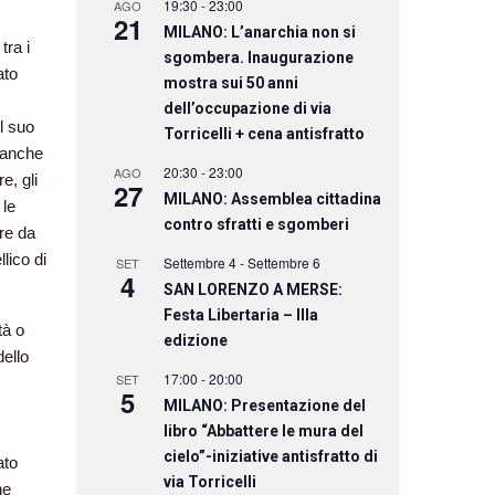
19:30
-
23:00
AGO
21
MILANO: L’anarchia non si
tra i
sgombera. Inaugurazione
ato
mostra sui 50 anni
dell’occupazione di via
l suo
Torricelli + cena antisfratto
a anche
20:30
-
23:00
AGO
e, gli
27
MILANO: Assemblea cittadina
 le
contro sfratti e sgomberi
ire da
lico di
Settembre 4
-
Settembre 6
SET
4
SAN LORENZO A MERSE:
Festa Libertaria – IIIa
tà o
edizione
ello
17:00
-
20:00
SET
5
MILANO: Presentazione del
libro “Abbattere le mura del
cielo”-iniziative antisfratto di
ato
via Torricelli
ne