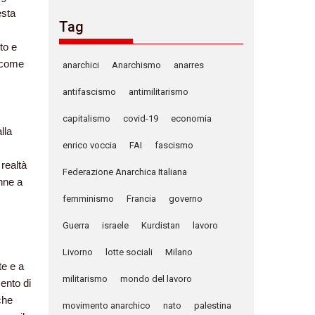
esta
Tag
to e
a come
anarchici
Anarchismo
anarres
antifascismo
antimilitarismo
capitalismo
covid-19
economia
lla
enrico voccia
FAI
fascismo
realtà
Federazione Anarchica Italiana
nne a
femminismo
Francia
governo
Guerra
israele
Kurdistan
lavoro
Livorno
lotte sociali
Milano
te e a
militarismo
mondo del lavoro
ento di
che
movimento anarchico
nato
palestina