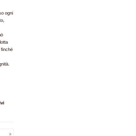
so ogni
to,
uò
lotta
 finché
nità.
vi