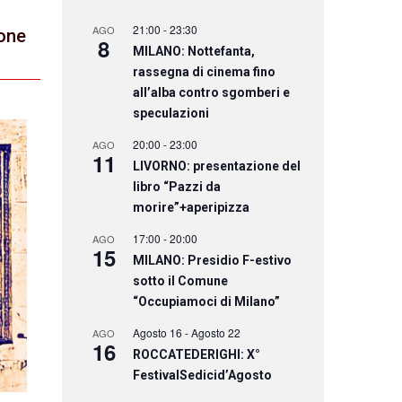
21:00
-
23:30
AGO
ione
8
MILANO: Nottefanta,
rassegna di cinema fino
all’alba contro sgomberi e
speculazioni
20:00
-
23:00
AGO
11
LIVORNO: presentazione del
libro “Pazzi da
morire”+aperipizza
17:00
-
20:00
AGO
15
MILANO: Presidio F-estivo
sotto il Comune
“Occupiamoci di Milano”
Agosto 16
-
Agosto 22
AGO
16
ROCCATEDERIGHI: X°
FestivalSedicid’Agosto