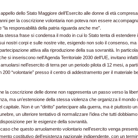
e appello dello Stato Maggiore dell’Esercito alle donne di età compresa 
 anni per la coscrizione volontaria non poteva non essere accompagn
e “la responsabilità della patria riguarda anche me”.
ta stessa frase si condensa il modo in cui lo Stato tenta di estendere i
 sui nostri corpi e sulle nostre vite, esigendo non solo il consenso, m
partecipazione attiva alla riproduzione della sua sovranità. In particolar
he si inseriscono nell’Agenda Territoriale 2030 dell’UE, invitano infatti
arruolarsi nell’esercito di
terra per un periodo pilota di 12 mesi, a part
n 200 “volontarie” presso il centro di addestramento per il materiale bel
he la coscrizione delle donne non rappresenta un passo verso la liber
anza, ma un’estensione della stessa violenza che organizza il mondo d
l capitale. Non è un “diritto” partecipare alla guerra, ma è piuttosto un
unebre, un ulteriore tentativo di normalizzare l’idea che tutti dobbiamo
disposizione per le esigenze della sovranità.
caso che questo arruolamento volontario nell’esercito venga present
ento costitutivo dell’esistenza nazionale indipendente, con un termi