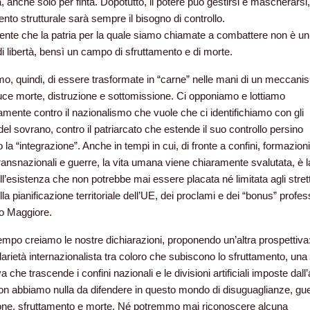
à, anche solo per finta. Dopotutto, il potere può gestirsi e mascherarsi,
nto strutturale sarà sempre il bisogno di controllo.
ente che la patria per la quale siamo chiamate a combattere non è un
 libertà, bensì un campo di sfruttamento e di morte.
iamo, quindi, di essere trasformate in “carne” nelle mani di un meccan
ce morte, distruzione e sottomissione. Ci opponiamo e lottiamo
amente contro il nazionalismo che vuole che ci identifichiamo con gli
 del sovrano, contro il patriarcato che
estende il suo controllo persino
 la “integrazione”. Anche in tempi in cui, di fronte a confini, formazioni
transnazionali e guerre, la vita umana viene chiaramente svalutata, è l
ll’esistenza che non potrebbe mai essere placata né limitata agli strett
lla pianificazione territoriale dell’UE, dei proclami e dei “bonus” profes
to Maggiore.
empo creiamo le nostre dichiarazioni, proponendo un’altra prospettiva:
idarietà internazionalista tra coloro che subiscono lo sfruttamento, una
a che trascende i confini nazionali e le divisioni artificiali imposte dall’
n abbiamo nulla da difendere in questo mondo di disuguaglianze, gue
one, sfruttamento e morte. Né potremmo mai riconoscere alcuna