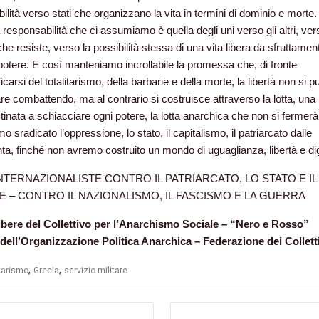
ilità verso stati che organizzano la vita in termini di dominio e morte.
 responsabilità che ci assumiamo è quella degli uni verso gli altri, ver
he resiste, verso la possibilità stessa di una vita libera da sfruttamen
 potere. E così manteniamo incrollabile la promessa che, di fronte
ificarsi del totalitarismo, della barbarie e della morte, la libertà non si p
re combattendo, ma al contrario si costruisce attraverso la lotta, una 
stinata a schiacciare ogni potere, la lotta anarchica che non si fermerà
 sradicato l’oppressione, lo stato, il capitalismo, il patriarcato dalle
a, finché non avremo costruito un mondo di uguaglianza, libertà e dig
NTERNAZIONALISTE CONTRO IL PATRIARCATO, LO STATO E IL
E –
CONTRO IL NAZIONALISMO, IL FASCISMO E LA GUERRA
bere del Collettivo per l’Anarchismo Sociale – “Nero e Rosso”
ell’Organizzazione Politica Anarchica – Federazione dei Colletti
,
,
itarismo
Grecia
servizio militare
azione