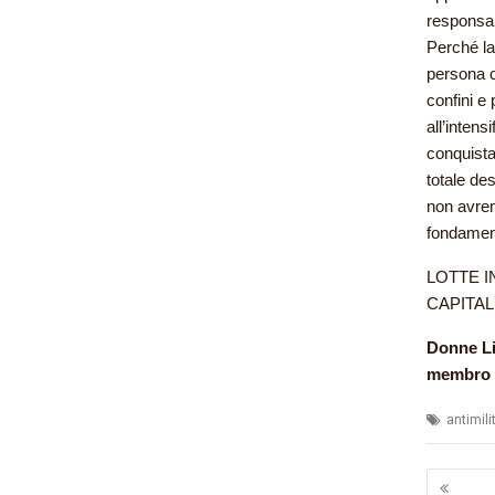
responsab
Perché la
persona c
confini e
all’intens
conquista
totale de
non avremo
fondament
LOTTE I
CAPITAL
Donne Li
membro d
antimil
Navig