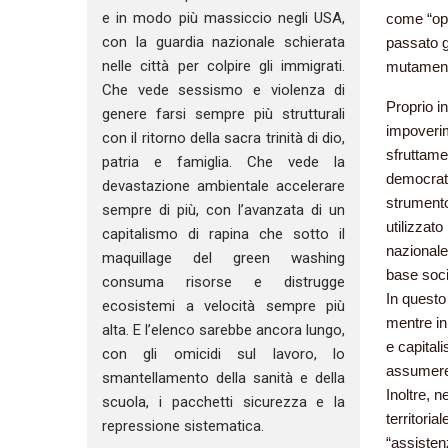
e in modo più massiccio negli USA,
come “op
con la guardia nazionale schierata
passato g
nelle città per colpire gli immigrati.
mutament
Che vede sessismo e violenza di
Proprio i
genere farsi sempre più strutturali
impoverim
con il ritorno della sacra trinità di dio,
sfruttame
patria e famiglia. Che vede la
democrati
devastazione ambientale accelerare
strumento
sempre di più, con l’avanzata di un
utilizzato
capitalismo di rapina che sotto il
nazionale”
maquillage del green washing
base soci
consuma risorse e distrugge
In questo
ecosistemi a velocità sempre più
mentre in
alta. E l’elenco sarebbe ancora lungo,
e capitali
con gli omicidi sul lavoro, lo
assumere 
smantellamento della sanità e della
Inoltre, 
scuola, i pacchetti sicurezza e la
territori
repressione sistematica.
“assisten