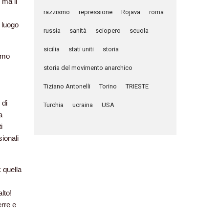
 ma il
razzismo
repressione
Rojava
roma
 luogo
russia
sanità
sciopero
scuola
sicilia
stati uniti
storia
ismo
storia del movimento anarchico
Tiziano Antonelli
Torino
TRIESTE
 di
Turchia
ucraina
USA
a
i
sionali
 quella
alto!
rre e