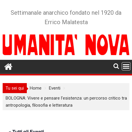
Skip
to
Settimanale anarchico fondato nel 1920 da
content
Errico Malatesta
Tu sei qui
Home
Eventi
BOLOGNA: Vivere e pensare l’esistenza: un percorso critico tra
antropologia, filosofia e letteratura
« Tutti gli Eventi