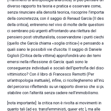
diverso rapporto tra teoria e pratica e osservare come,
senza rinunciare alla densità teorica, riscoprire l’importanza
della concretezza; con il saggio di Renaud García (Il deserto
della critica), entreremo nel vivo di molte delle questioni ch
ci sembrano più urgenti affrontando una rilettura del
pensiero post-strutturalista, osservandone i punti ciechi
(quello che García chiama «soglia critica») e pensando a
quali siano le possibili vie d’uscita. Il saggio di Daniele
Giglioli (Critica della vittima) approfondirà uno dei temi
emersi nella riflessione di García: quali sono le
conseguenze individuali e sociali dell’ipertrofia del discors
vittimistico? Con il libro di Francesco Remotti (Per
un’antropologia inattuale), infine, ci ricollegheremo all’inizio
del percorso riflettendo su un rapporto diverso che si può
stabilire con l’alterità senza cadere nell’immobilismo.
[nota importante]: la critica non è rivolta ai movimenti in
quanto tali (ad es. transfemministi, queer etc ), ma alle