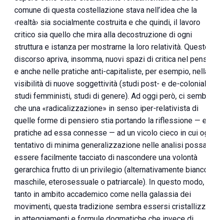
comune di questa costellazione stava nell’idea che la
‹realtà› sia socialmente costruita e che quindi, il lavoro
critico sia quello che mira alla decostruzione di ogni
struttura e istanza per mostrarne la loro relatività. Questo
discorso apriva, insomma, nuovi spazi di critica nel pensier
e anche nelle pratiche anti-capitaliste, per esempio, nella
visibilità di nuove soggettività (studi post- e de-coloniali,
studi femministi, studi di genere). Ad oggi però, ci sembra,
che una «radicalizzazione» in senso iper-relativista di
quelle forme di pensiero stia portando la riflessione — e le
pratiche ad essa connesse — ad un vicolo cieco in cui ogni
tentativo di minima generalizzazione nelle analisi possa
essere facilmente tacciato di nascondere una volontà
gerarchica frutto di un privilegio (alternativamente bianco,
maschile, eterosessuale o patriarcale). In questo modo,
tanto in ambito accademico come nella galassia dei
movimenti, questa tradizione sembra essersi cristallizzata
in atteggiamenti e formule dogmatiche che invece di