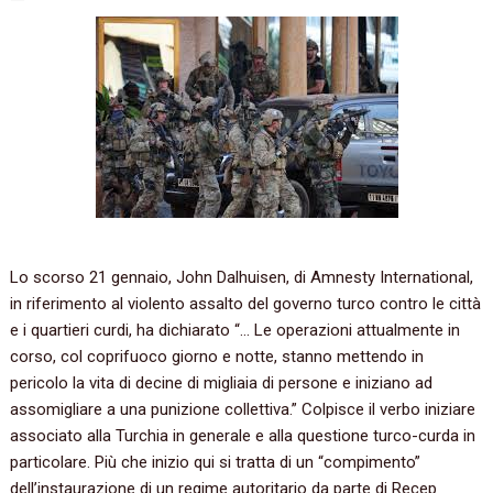
Lo scorso‭ ‬21‭ ‬gennaio,‭ ‬John Dalhuisen,‭ ‬di Amnesty International,‭
‬in riferimento al violento assalto del governo turco contro le città
e i quartieri curdi,‭ ‬ha dichiarato‭ “‬…‭ ‬Le operazioni attualmente in
corso,‭ ‬col coprifuoco giorno e notte,‭ ‬stanno mettendo in
pericolo la vita di decine di migliaia di persone e iniziano ad
assomigliare a una punizione collettiva.‭” ‬Colpisce il verbo iniziare
associato alla Turchia in generale e alla questione turco-curda in
particolare.‭ ‬Più che inizio qui si tratta di un‭ “‬compimento‭”
‬dell’instaurazione di un regime autoritario da parte di Recep