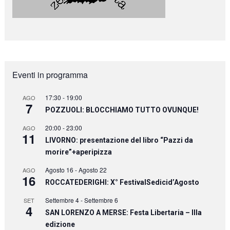
Eventi in programma
17:30
-
19:00
AGO
7
POZZUOLI: BLOCCHIAMO TUTTO OVUNQUE!
20:00
-
23:00
AGO
11
LIVORNO: presentazione del libro “Pazzi da
morire”+aperipizza
Agosto 16
-
Agosto 22
AGO
16
ROCCATEDERIGHI: X° FestivalSedicid’Agosto
Settembre 4
-
Settembre 6
SET
4
SAN LORENZO A MERSE: Festa Libertaria – IIIa
edizione