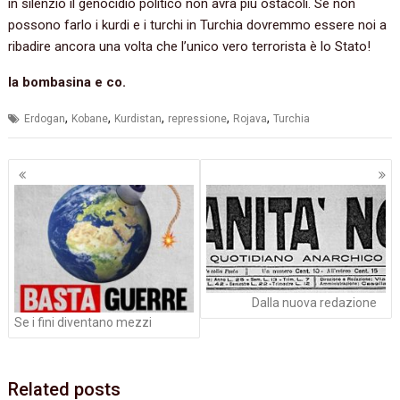
in silenzio il genocidio politico non avrà più ostacoli.‭ ‬Se non
possono farlo i kurdi e i turchi in Turchia dovremmo essere noi a
ribadire ancora una volta che l’unico vero terrorista è lo Stato‭!‬
la bombasina e co.
,
,
,
,
,
Erdogan
Kobane
Kurdistan
repressione
Rojava
Turchia
Navigazione
articoli
Dalla nuova redazione
Se i fini diventano mezzi
Related posts