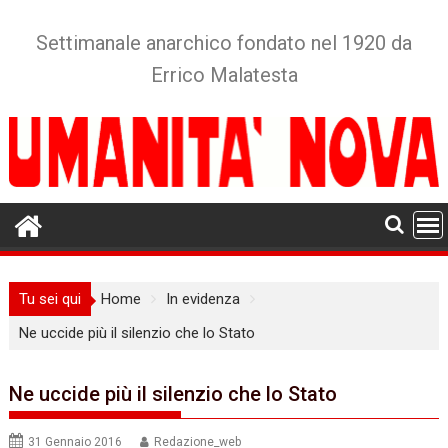
Skip
to
Settimanale anarchico fondato nel 1920 da
content
Errico Malatesta
Tu sei qui
Home
In evidenza
Ne uccide più il silenzio che lo Stato
Ne uccide più il silenzio che lo Stato
31 Gennaio 2016
Redazione_web