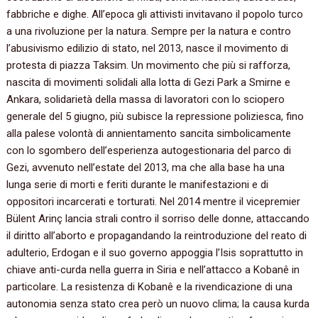
‬fabbriche e dighe.‭ ‬All’epoca gli attivisti invitavano il popolo turco
a una rivoluzione per la natura.‭ ‬Sempre per la natura e contro
l’abusivismo edilizio di stato,‭ ‬nel‭ ‬2013,‭ ‬nasce il movimento di
protesta di piazza Taksim.‭ ‬Un movimento che più si rafforza,‭
‬nascita di movimenti solidali alla lotta di Gezi Park a Smirne e
Ankara,‭ ‬solidarietà della massa di lavoratori con lo sciopero
generale del‭ ‬5‭ ‬giugno,‭ ‬più subisce la repressione poliziesca,‭ ‬fino
alla palese volontà di annientamento sancita simbolicamente
con lo sgombero dell’esperienza autogestionaria del parco di
Gezi,‭ ‬avvenuto nell’estate del‭ ‬2013,‭ ‬ma che alla base ha una
lunga serie di morti e feriti durante le manifestazioni e di
oppositori incarcerati e torturati. Nel‭ ‬2014‭ ‬mentre il vicepremier
Bülent Arinç lancia strali contro il sorriso delle donne,‭ ‬attaccando
il diritto all’aborto e propagandando la reintroduzione del reato di
adulterio,‭ ‬Erdogan e il suo governo appoggia l’Isis soprattutto in
chiave anti-curda nella guerra in Siria e nell’attacco a Kobanê in
particolare.‭ ‬La resistenza di Kobanê e la rivendicazione di una
autonomia senza stato crea però un nuovo clima‭; ‬la causa kurda