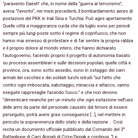
“‬paravento Daesh‭” ‬che,‭ ‬in nome della‭ “‬guerra al terrorismo‭”‬,‭
‬aveva‭ “‬favorito‭”‬,‭ ‬nei mesi precedenti,‭ ‬il bombardamento aereo di
postazioni del PKK in Irak Siria e Turchia.‭ ‬Può agire apertamente.‭
‬Quelle città a maggioranza curda che da luglio sono per periodi
sempre più lungi poste sotto il regime di coprifuoco‭; ‬che non
hanno mai smesso di protestare e di far sentire la propria rabbia
e il proprio dolore al mondo intero‭; ‬che hanno dichiarato
l’autogoverno,‭ ‬facendo proprio il progetto di autonomia basato
su processi assembleari e sulle decisioni popolari‭; ‬quelle città e
province,‭ ‬ora,‭ ‬sono sotto assedio,‭ ‬sono in ostaggio dei carri
armati dei cecchini e dei soldati turchi istruiti‭ “‬sul fatto che
contro ogni imboscata,‭ ‬sabotaggio,‭ ‬minaccia e attacco,‭ ‬vanno
eseguite rappresaglie facendo fuoco.‭” ‬e che non devono‭
“‬dimenticare neanche per un minuto che ogni esitazione nell’uso
delle armi da parte del personale causato dal timore di essere
perseguito,‭ ‬potrà avere gravi conseguenze‭ [‬…‭]‬,‭ ‬nel mettere in
pericolo la sopravvivenza dello stato e della nazione‭ ‬…‭ ‬Così
recita un documento ufficiale pubblicato dal Comando del‭ ‬3°‭
‬Battaglione di Carri Armati di Cizre/Şırnak e continua:‭ “‬Le