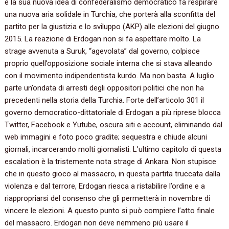
e la sua nuova idea di confederalismo democratico fa respirare
una nuova aria solidale in Turchia,‭ ‬che porterà alla sconfitta del
partito per la giustizia e lo sviluppo‭ (‬AKP‭) ‬alle elezioni del giugno‭
‬2015.‭ ‬La reazione di Erdogan non si fa aspettare molto.‭ ‬La
strage avvenuta a Suruk,‭ “‬agevolata‭” ‬dal governo,‭ ‬colpisce
proprio quell’opposizione sociale interna che si stava alleando
con il movimento indipendentista kurdo.‭ ‬Ma non basta.‭ ‬A luglio
parte un’ondata di arresti degli oppositori politici che non ha
precedenti nella storia della Turchia.‭ ‬Forte dell’articolo‭ ‬301‭ ‬il
governo democratico-dittatoriale di Erdogan a più riprese blocca
Twitter,‭ ‬Facebook e Yutube,‭ ‬oscura siti e account,‭ ‬eliminando dal
web immagini e foto poco gradite‭; ‬sequestra e chiude alcuni
giornali,‭ ‬incarcerando molti giornalisti.‭ ‬L’ultimo capitolo di questa
escalation è la tristemente nota strage di Ankara.‭ ‬Non stupisce
che in questo gioco al massacro,‭ ‬in questa partita truccata dalla
violenza e dal terrore,‭ ‬Erdogan riesca a ristabilire l’ordine e a
riappropriarsi del consenso che gli permetterà in novembre di
vincere le elezioni.‭ ‬A questo punto si può compiere l’atto finale
del massacro.‭ ‬Erdogan non deve nemmeno più usare il‭