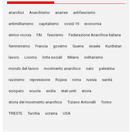
anarchici
Anarchismo
anarres
antifascismo
antimilitarismo
capitalismo
covid-19
economia
enrico voccia
FAI
fascismo
Federazione Anarchica Italiana
femminismo
Francia
governo
Guerra
israele
Kurdistan
lavoro
Livorno
lotte sociali
Milano
militarismo
mondo del lavoro
movimento anarchico
nato
palestina
razzismo
repressione
Rojava
roma
russia
sanità
sciopero
scuola
sicilia
stati uniti
storia
storia del movimento anarchico
Tiziano Antonelli
Torino
TRIESTE
Turchia
ucraina
USA