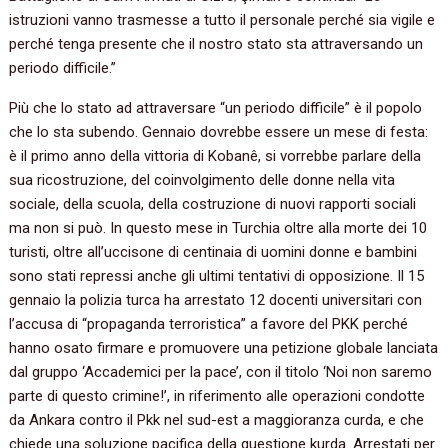
istruzioni vanno trasmesse a tutto il personale perché sia vigile e
perché tenga presente che il nostro stato sta attraversando un
periodo difficile.‭”
Più che lo stato ad attraversare‭ “‬un periodo difficile‭” ‬è il popolo
che lo sta subendo.‭ ‬Gennaio dovrebbe essere un mese di festa:‭
‬è il primo anno della vittoria di Kobanê,‭ ‬si vorrebbe parlare della
sua ricostruzione,‭ ‬del coinvolgimento delle donne nella vita
sociale,‭ ‬della scuola,‭ ‬della costruzione di nuovi rapporti sociali
ma non si può.‭ ‬In questo mese in Turchia oltre alla morte dei‭ ‬10‭
‬turisti,‭ ‬oltre all’uccisone di centinaia di uomini donne e bambini
sono stati repressi anche gli ultimi tentativi di opposizione.‭ ‬Il‭ ‬15‭
‬gennaio la polizia turca ha arrestato‭ ‬12‭ ‬docenti universitari con
l’accusa di‭ “‬propaganda terroristica‭” ‬a favore del PKK perché
hanno osato firmare e promuovere una petizione globale lanciata
dal gruppo‭ ‘‬Accademici per la pace‭’‬,‭ ‬con il titolo‭ ‘‬Noi non saremo
parte di questo crimine‭!’‬,‭ ‬in riferimento alle operazioni condotte
da Ankara contro il Pkk nel sud-est a maggioranza curda,‭ ‬e che
chiede una soluzione pacifica della questione kurda.‭ ‬Arrestati per