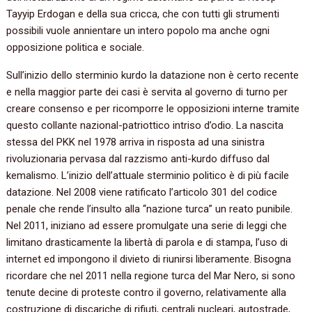
Tayyip Erdogan e della sua cricca,‭ ‬che con tutti gli strumenti
possibili vuole annientare un intero popolo ma anche ogni
opposizione politica e sociale.
Sull’inizio dello sterminio kurdo la datazione non è certo recente
e nella maggior parte dei casi è servita al governo di turno per
creare consenso e per ricomporre le opposizioni interne tramite
questo collante nazional-patriottico intriso d’odio.‭ ‬La nascita
stessa del PKK nel‭ ‬1978‭ ‬arriva in risposta ad una sinistra
rivoluzionaria pervasa dal razzismo anti-kurdo diffuso dal
kemalismo.‭ ‬L’inizio dell’attuale sterminio politico è di più facile
datazione.‭ ‬Nel‭ ‬2008‭ ‬viene ratificato l’articolo‭ ‬301‭ ‬del codice
penale che rende l’insulto alla‭ “‬nazione turca‭” ‬un reato punibile.‭
‬Nel‭ ‬2011,‭ ‬iniziano ad essere promulgate una serie di leggi che
limitano drasticamente la libertà di parola e di stampa,‭ ‬l’uso di
internet ed impongono il divieto di riunirsi liberamente.‭ ‬Bisogna
ricordare che nel‭ ‬2011‭ ‬nella regione turca del Mar Nero,‭ ‬si sono
tenute decine di proteste contro il governo,‭ ‬relativamente alla
costruzione di discariche di rifiuti,‭ ‬centrali nucleari,‭ ‬autostrade,‭