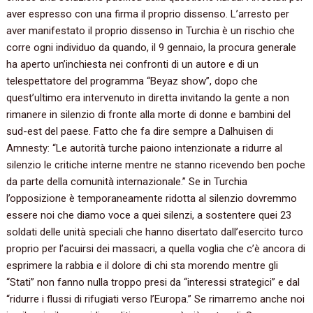
aver espresso con una firma il proprio dissenso.‭ ‬L’arresto per
aver manifestato il proprio dissenso in Turchia è un rischio che
corre ogni individuo da quando,‭ ‬il‭ ‬9‭ ‬gennaio,‭ ‬la procura generale
ha aperto un’inchiesta nei confronti di un autore e di un
telespettatore del programma‭ “‬Beyaz show‭”‬,‭ ‬dopo che
quest’ultimo era intervenuto in diretta invitando la gente a non
rimanere in silenzio di fronte alla morte di donne e bambini del
sud-est del paese.‭ ‬Fatto che fa dire sempre a Dalhuisen di
Amnesty:‭ “‬Le autorità turche paiono intenzionate a ridurre al
silenzio le critiche interne mentre ne stanno ricevendo ben poche
da parte della comunità internazionale.‭” ‬Se in Turchia
l’opposizione è temporaneamente ridotta al silenzio dovremmo
essere noi che diamo voce a quei silenzi,‭ ‬a sostentere quei‭ ‬23‭
‬soldati delle unità speciali che hanno disertato dall’esercito turco
proprio per l’acuirsi dei massacri,‭ ‬a quella voglia che c’è ancora di
esprimere la rabbia e il dolore di chi sta morendo mentre gli‭
“‬Stati‭” ‬non fanno nulla troppo presi da‭ “‬interessi strategici‭” ‬e dal‭
“‬ridurre i flussi di rifugiati verso l’Europa.‭” ‬Se rimarremo anche noi