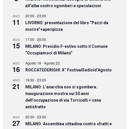
all’alba contro sgomberi e speculazioni
20:00
-
23:00
AGO
11
LIVORNO: presentazione del libro “Pazzi da
morire”+aperipizza
17:00
-
20:00
AGO
15
MILANO: Presidio F-estivo sotto il Comune
“Occupiamoci di Milano”
Agosto 16
-
Agosto 22
AGO
16
ROCCATEDERIGHI: X° FestivalSedicid’Agosto
19:30
-
23:00
AGO
21
MILANO: L’anarchia non si sgombera.
Inaugurazione mostra sui 50 anni
dell’occupazione di via Torricelli + cena
antisfratto
20:30
-
23:00
AGO
27
MILANO: Assemblea cittadina contro sfratti e