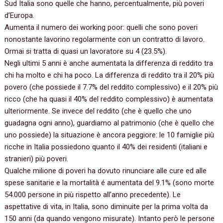
Sud Italia sono quelle che hanno,‭ ‬percentualmente,‭ ‬più poveri
d’Europa.‭
Aumenta il numero dei‭ ‬working poor:‭ ‬quelli che sono poveri
nonostante lavorino regolarmente con un contratto di lavoro.‭
‬Ormai si tratta di quasi un lavoratore su‭ ‬4‭ (‬23.5%‭)‬.‭
Negli ultimi‭ ‬5‭ ‬anni è anche aumentata la differenza di reddito tra
chi ha molto e chi ha poco.‭ ‬La differenza di reddito tra il‭ ‬20%‭ ‬più
povero‭ (‬che possiede il‭ ‬7.7%‭ ‬del reddito complessivo‭) ‬e il‭ ‬20%‭ ‬più
ricco‭ (‬che ha quasi il‭ ‬40%‭ ‬del reddito complessivo‭) ‬è aumentata
ulteriormente.‭ ‬Se invece del reddito‭ (‬che è quello che uno
guadagna ogni anno‭)‬,‭ ‬guardiamo al patrimonio‭ (‬che è quello che
uno possiede‭) ‬la situazione è ancora peggiore:‭ ‬le‭ ‬10‭ ‬famiglie più
ricche in Italia possiedono quanto il‭ ‬40%‭ ‬dei residenti‭ (‬italiani e
stranieri‭) ‬più poveri.
Qualche milione di poveri ha dovuto rinunciare alle cure ed alle
spese sanitarie e la mortalità é aumentata del‭ ‬9.1%‭ (‬sono morte‭
‬54.000‭ ‬persone in più rispetto all’anno precedente‭)‬.‭ ‬Le
aspettative di vita,‭ ‬in Italia,‭ ‬sono diminuite per la prima volta da‭
‬150‭ ‬anni‭ (‬da quando vengono misurate‭)‬.‭ ‬Intanto però‭ ‬le persone