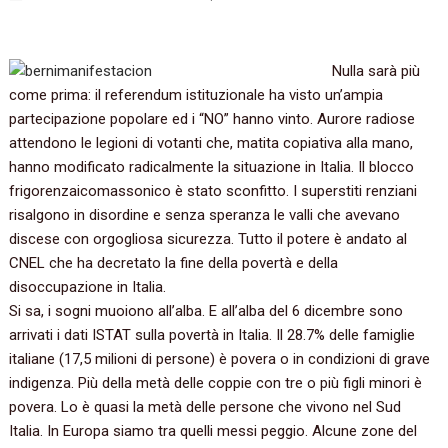
Nulla sarà più
come prima:‭ ‬il referendum istituzionale ha visto un’ampia
partecipazione popolare ed i‭ “‬NO‭” ‬hanno vinto.‭ ‬Aurore radiose
attendono le legioni di votanti che,‭ ‬matita copiativa alla mano,‭
‬hanno modificato radicalmente la situazione in Italia.‭ ‬Il blocco
frigorenzaicomassonico è stato sconfitto.‭ ‬I superstiti renziani
risalgono in disordine e senza speranza le valli che avevano
discese con orgogliosa sicurezza.‭ ‬Tutto il potere è andato al
CNEL che ha decretato la fine della povertà e della
disoccupazione in Italia.
Si sa,‭ ‬i sogni muoiono all’alba.‭ ‬E all’alba del‭ ‬6‭ ‬dicembre sono
arrivati i dati ISTAT sulla povertà in Italia.‭ ‬Il‭ ‬28.7%‭ ‬delle famiglie
italiane‭ (‬17,5‭ ‬milioni di persone‭) ‬è povera o in condizioni di grave
indigenza.‭ ‬Più della metà delle coppie con tre o più figli minori è
povera.‭ ‬Lo è quasi la metà delle persone che vivono nel Sud
Italia.‭ ‬In Europa siamo tra quelli messi peggio.‭ ‬Alcune zone del