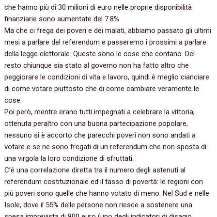
che hanno più di‭ ‬30‭ ‬milioni di euro nelle proprie disponibilità
finanziarie sono aumentate del‭ ‬7.8%.
Ma che ci frega dei poveri e dei malati,‭ ‬abbiamo passato gli ultimi
mesi a parlare del referendum e passeremo i prossimi a parlare
della legge elettorale.‭ ‬Queste sono le cose che contano.‭ ‬Del
resto chiunque sia stato al governo non ha fatto altro che
peggiorare le condizioni di vita e lavoro,‭ ‬quindi è meglio cianciare
di come votare piuttosto che di come cambiare veramente le
cose.
Poi però,‭ ‬mentre erano tutti impegnati a celebrare la vittoria,‭
‬ottenuta peraltro con una buona partecipazione popolare,‭
‬nessuno si è accorto che parecchi poveri non sono andati a
votare e se ne sono fregati di un referendum che non sposta di
una virgola la loro condizione di sfruttati.
C’è una correlazione diretta tra il numero degli astenuti al
referendum costituzionale ed il tasso di povertà:‭ ‬le regioni con
più poveri sono quelle che hanno votato di meno.‭ ‬Nel Sud e nelle
Isole,‭ ‬dove il‭ ‬55%‭ ‬delle persone non riesce a sostenere una
spesa imprevista di‭ ‬800‭ ‬euro‭ (‬uno degli indicatori di disagio