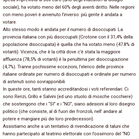
sociale‭)‬,‭ ‬ha votato meno del‭ ‬60%‭ ‬degli aventi diritto.‭ ‬Nelle regioni
con meno poveri è avvenuto l’inverso:‭ ‬più gente è andata a
votare.
Allo stesso modo è andata per il numero di disoccupati.‭ ‬La
provincia italiana con più disoccupati‭ (‬Crotone con il‭ ‬31,4%‭ ‬della
popolazione disoccupata‭) ‬è quella che ha votato meno‭ (‬47.8%‭ ‬di
votanti‭)‬.‭ ‬Vicenza,‭ ‬che è la città dove c’è stata la maggiore
affluenza‭ (‬78,5%‭ ‬di votanti‭) ‬è la penultima per disoccupazione‭
(‬4,7%‭)‬.‭ ‬Tranne pochissime eccezioni,‭ ‬l’elenco delle province
italiane ordinate per numero di disoccupati e ordinate per numero
di astenuti sono sovrapponibili.
In queste ore,‭ ‬tanti stanno accreditandosi i voti referendari.‭ ‬Ci
sono Renzi,‭ ‬Grillo e Salvini‭ (‬ed uno stuolo di mosche cocchiere‭)
‬che sostengono che i‭ “‬SI‭” ‬e i‭ “‬NO‭”‬,‭ ‬siano adesioni al loro disegno
politico‭ (‬che consiste,‭ ‬al di fuori dei fronzoli,‭ ‬nell‭’ ‬andare al
potere e mangiare più dei loro predecessori‭)‬.‭
Assistiamo anche a un tentativo di rivendicazione di taluni che
hanno partecipato al teatrino elettorale con l’ossimoro del‭ “‬NO