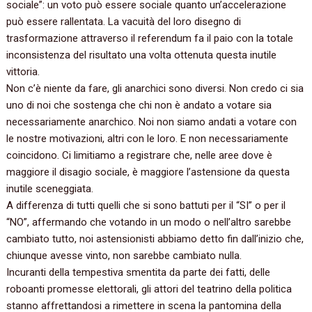
sociale‭”‬:‭ ‬un voto può essere sociale quanto un’accelerazione
può essere rallentata.‭ ‬La vacuità del loro disegno di
trasformazione attraverso il referendum fa il paio con la totale
inconsistenza del risultato una volta ottenuta questa inutile
vittoria.
Non c’è niente da fare,‭ ‬gli anarchici sono diversi.‭ ‬Non credo ci sia
uno di noi che sostenga che chi non è andato a votare sia
necessariamente anarchico.‭ ‬Noi non siamo andati a votare con
le nostre motivazioni,‭ ‬altri con le loro.‭ ‬E non necessariamente
coincidono.‭ ‬Ci limitiamo a registrare che,‭ ‬nelle aree dove è
maggiore il disagio sociale,‭ ‬è maggiore l’astensione da questa
inutile sceneggiata.‭
A differenza di tutti quelli che si sono battuti per il‭ “‬SI‭” ‬o per il‭
“‬NO‭”‬,‭ ‬affermando che votando in un modo o nell’altro sarebbe
cambiato tutto,‭ ‬noi astensionisti abbiamo detto fin dall’inizio che,‭
‬chiunque avesse vinto,‭ ‬non sarebbe cambiato nulla.
Incuranti della tempestiva smentita da parte dei fatti,‭ ‬delle
roboanti promesse elettorali,‭ ‬gli attori del teatrino della politica
stanno affrettandosi a rimettere in scena la pantomina della