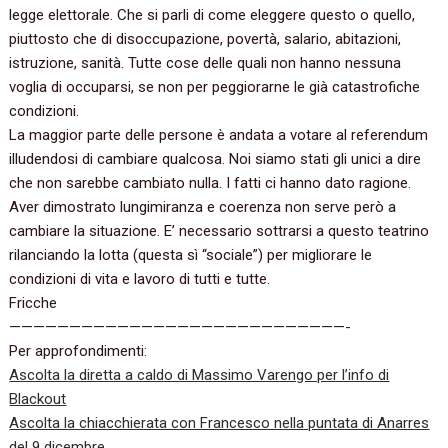
legge elettorale.‭ ‬Che si parli di come eleggere questo o quello,‭
‬piuttosto che di disoccupazione,‭ ‬povertà,‭ ‬salario,‭ ‬abitazioni,‭
‬istruzione,‭ ‬sanità.‭ ‬Tutte cose delle quali non hanno nessuna
voglia di occuparsi,‭ ‬se non per peggiorarne le già catastrofiche
condizioni.‭
La maggior parte delle persone è andata a votare al referendum
illudendosi di cambiare qualcosa.‭ ‬Noi siamo stati gli unici a dire
che non sarebbe cambiato nulla.‭ ‬I fatti ci hanno dato ragione.‭
‬Aver dimostrato lungimiranza e coerenza non serve però a
cambiare la situazione.‭ ‬E‭’ ‬necessario sottrarsi a questo teatrino‭
‬rilanciando la lotta‭ (‬questa sì‭ “‬sociale‭”) ‬per migliorare le
condizioni di vita e lavoro di tutti e tutte.
Fricche
————————————————————————————-
Per approfondimenti:
Ascolta la diretta a caldo di Massimo Varengo per l’info di
Blackout
Ascolta la chiacchierata con Francesco nella puntata di Anarres
del 9 dicembre