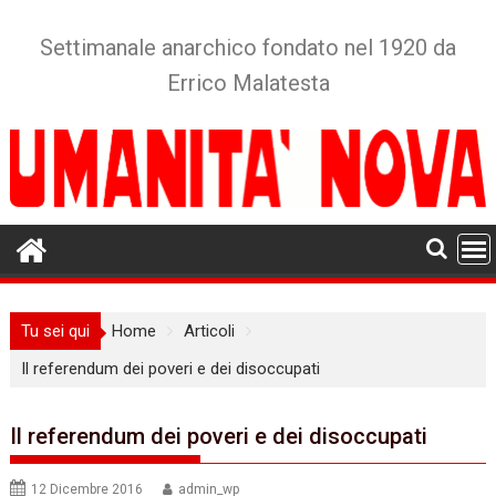
Skip
to
Settimanale anarchico fondato nel 1920 da
content
Errico Malatesta
Tu sei qui
Home
Articoli
Il referendum dei poveri e dei disoccupati
Il referendum dei poveri e dei disoccupati
12 Dicembre 2016
admin_wp