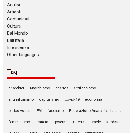
Analisi
Articoli
Comunicati
Culture
Dal Mondo
Dall’Italia
In evidenza
Other languages
Tag
anarchici
Anarchismo
anarres
antifascismo
antimilitarismo
capitalismo
covid-19
economia
enrico voccia
FAI
fascismo
Federazione Anarchica Italiana
femminismo
Francia
governo
Guerra
israele
Kurdistan