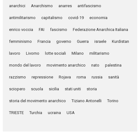
anarchici
Anarchismo
anarres
antifascismo
antimilitarismo
capitalismo
covid-19
economia
enrico voccia
FAI
fascismo
Federazione Anarchica Italiana
femminismo
Francia
governo
Guerra
israele
Kurdistan
lavoro
Livorno
lotte sociali
Milano
militarismo
mondo del lavoro
movimento anarchico
nato
palestina
razzismo
repressione
Rojava
roma
russia
sanità
sciopero
scuola
sicilia
stati uniti
storia
storia del movimento anarchico
Tiziano Antonelli
Torino
TRIESTE
Turchia
ucraina
USA