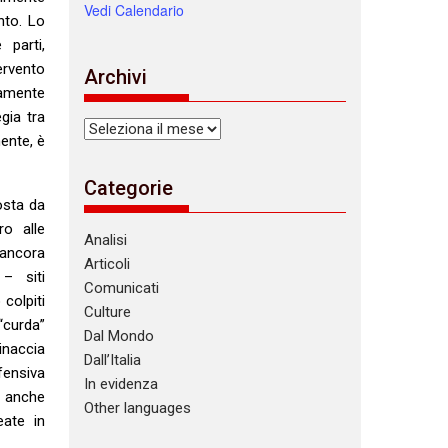
Vedi Calendario
nto. Lo
 parti,
ervento
Archivi
tamente
gia tra
Archivi
mente, è
Categorie
osta da
ro alle
Analisi
 ancora
Articoli
 – siti
Comunicati
 colpiti
Culture
 “curda”
Dal Mondo
minaccia
Dall’Italia
ffensiva
In evidenza
, anche
Other languages
eate in