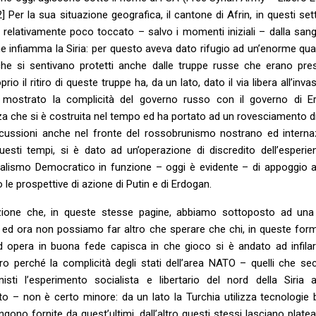
[2] Per la sua situazione geografica, il cantone di Afrin, in questi set
 relativamente poco toccato – salvo i momenti iniziali – dalla san
e infiamma la Siria: per questo aveva dato rifugio ad un’enorme quan
 che si sentivano protetti anche dalle truppe russe che erano pres
rio il ritiro di queste truppe ha, da un lato, dato il via libera all’inva
ro, mostrato la complicità del governo russo con il governo di E
za che si è costruita nel tempo ed ha portato ad un rovesciamento di 
rcussioni anche nel fronte del rossobrunismo nostrano ed interna
uesti tempi, si è dato ad un’operazione di discredito dell’esperie
alismo Democratico in funzione – oggi è evidente – di appoggio a
 le prospettive di azione di Putin e di Erdogan.
zione che, in queste stesse pagine, abbiamo sottoposto ad una 
 ed ora non possiamo far altro che sperare che chi, in queste form
d opera in buona fede capisca in che gioco si è andato ad infila
ro perché la complicità degli stati dell’area NATO – quelli che se
nisti l’esperimento socialista e libertario del nord della Siria 
o – non è certo minore: da un lato la Turchia utilizza tecnologie b
ngono fornite da quest’ultimi, dall’altro questi stessi lasciano plate