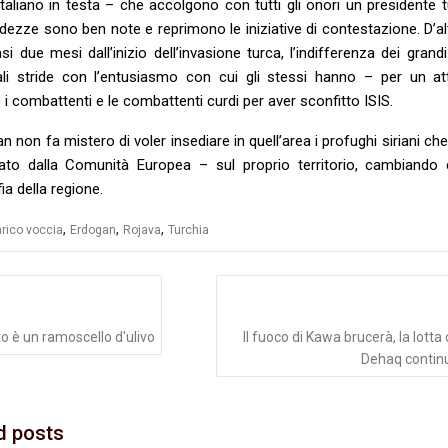
italiano in testa – che accolgono con tutti gli onori un presidente t
dezze sono ben note e reprimono le iniziative di contestazione. D’al
i due mesi dall’inizio dell’invasione turca, l’indifferenza dei grand
ali stride con l’entusiasmo con cui gli stessi hanno – per un a
i combattenti e le combattenti curdi per aver sconfitto ISIS.
an non fa mistero di voler insediare in quell’area i profughi siriani ch
iato dalla Comunità Europea – sul proprio territorio, cambiando 
a della regione.
,
,
,
rico voccia
Erdogan
Rojava
Turchia
azione
li
o è un ramoscello d'ulivo
Il fuoco di Kawa brucerà, la lotta
Dehaq contin
d posts