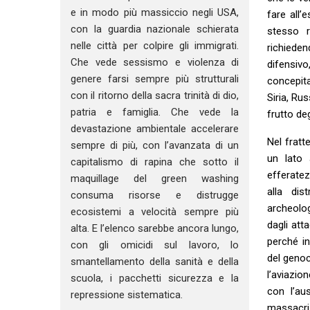
e in modo più massiccio negli USA,
fare all’
con la guardia nazionale schierata
stesso r
nelle città per colpire gli immigrati.
richieden
Che vede sessismo e violenza di
difensivo
genere farsi sempre più strutturali
concepita
con il ritorno della sacra trinità di dio,
Siria, Ru
patria e famiglia. Che vede la
frutto de
devastazione ambientale accelerare
Nel fratt
sempre di più, con l’avanzata di un
un lato 
capitalismo di rapina che sotto il
efferatez
maquillage del green washing
alla dis
consuma risorse e distrugge
archeolog
ecosistemi a velocità sempre più
dagli att
alta. E l’elenco sarebbe ancora lungo,
perché in
con gli omicidi sul lavoro, lo
del genoc
smantellamento della sanità e della
l’aviazi
scuola, i pacchetti sicurezza e la
con l’au
repressione sistematica.
massacri 