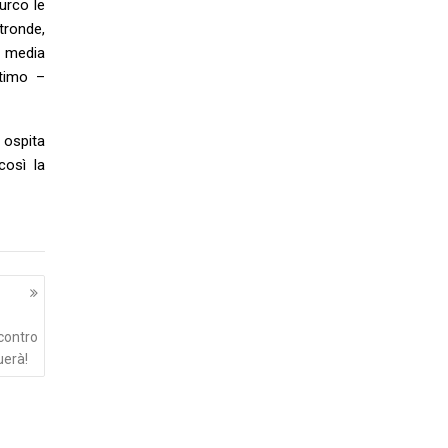
urco le
tronde,
i media
ttimo –
e ospita
così la
 contro
uerà!