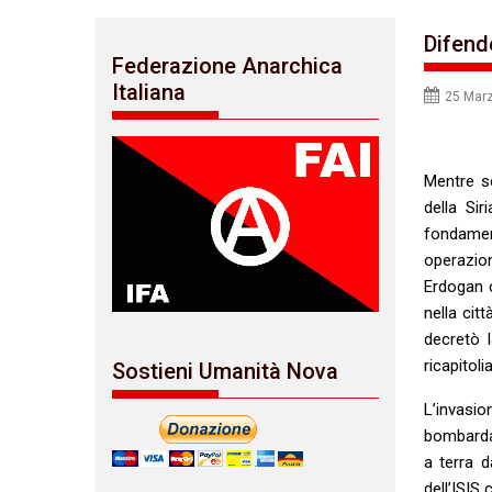
Difend
Federazione Anarchica
Italiana
25 Mar
Mentre sc
della Sir
fondamen
operazio
Erdogan c
nella cit
decretò 
ricapitoli
Sostieni Umanità Nova
L’invasi
bombarda
a terra d
dell’ISIS