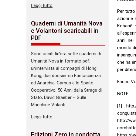
Leggi tutto
Per tutto
azioni e 
Quaderni di Umanità Nova
Kobanê –
e Volantoni scaricabili in
all’esper
PDF
anni nel
mondo div
Sono usciti fin’ora sette quaderni di
insanguin
Umanità Nova in formato pdf:
che ha em
un’intervista ai compagni di Hong
per difen
Kong, due dossier su Fantascienza
Enrico V
ed Anarchia, Camus e lo Spirito
Cooperativo, 50 Anni dalla Strage di
NOTE
Stato, David Graeber – Sulle
Macchine Volanti…
[1] http
conquis
Leggi tutto
http://ww
combat
Edizioni Zero in condotta
https://w