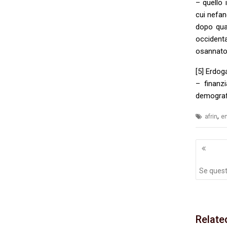
– quello 
cui nefan
dopo quas
occident
osannato 
[5] Erdog
– finanz
demografi
,
afrin
en
Navig
artico
Se quest
Relate