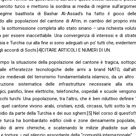
esercito turco e mettono la sordina ai media di regime sull’argome
egime baathista di Bashar Al-Assad’s ha fatto il gioco delle
do alle popolazioni del cantone di Afrin, in cambio del proprio int
, la sottomissione completa allo stato siriano – una richiesta volu
 per essere inaccettabile. Una convergenza di interessi e di strate
ssia e Turchia cui alla fine si sono adeguati un po’ tutti che, evidente
gli accordi di Sochi.[4]CITARE ARTICOLI E NUMERI DI UN.
empo la situazione della popolazione del cantone è tragica, sottop
alle efferatezze tecnologiche delle armi a brand NATO, dall’alt
ze medievali del terrorismo fondamentalista islamico, da un altro
truzione sistematica delle infrastrutture necessarie alla vita
ici, panifici, linee elettriche, telefoniche, ospedali e scuole vengono
acchi turchi. Una popolazione, tra l’altro, che è ben riduttivo definire
 quel cantone vivono arabi, cristiani, ezidi, circassi, tutti sotto la 
idio da parte della Turchia e dei suo sgherri.[5] Nel corso di quest’o
one turca ha bombardato edifici civili e zone densamente popolate
silio di armi chimiche, e scatenando le milizie jihadiste sue all
e torture – nel silenzio assordante della “comunità internazionale”.