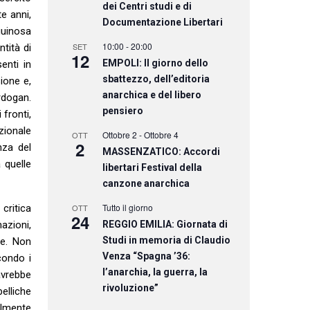
dei Centri studi e di
te anni,
Documentazione Libertari
guinosa
10:00
-
20:00
SET
tità di
12
EMPOLI: Il giorno dello
enti in
sbattezzo, dell’editoria
sione e,
anarchica e del libero
rdogan.
pensiero
fronti,
zionale
Ottobre 2
-
Ottobre 4
OTT
2
nza del
MASSENZATICO: Accordi
 quelle
libertari Festival della
canzone anarchica
Tutto il giorno
critica
OTT
24
azioni,
REGGIO EMILIA: Giornata di
Studi in memoria di Claudio
re. Non
Venza “Spagna ’36:
condo i
l’anarchia, la guerra, la
avrebbe
rivoluzione”
elliche
almente