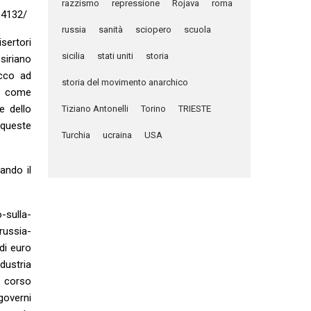
razzismo
repressione
Rojava
roma
34132/
russia
sanità
sciopero
scuola
sertori
sicilia
stati uniti
storia
iriano
acco ad
storia del movimento anarchico
S, come
e dello
Tiziano Antonelli
Torino
TRIESTE
 queste
Turchia
ucraina
USA
ando il
-sulla-
russia-
di euro
ndustria
 corso
 governi