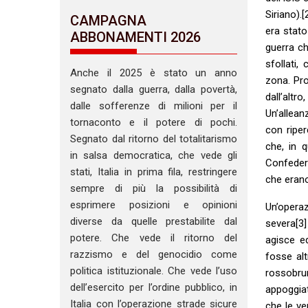
Siriano).
CAMPAGNA
era stato
ABBONAMENTI 2026
guerra ch
sfollati,
Anche il 2025 è stato un anno
zona. Prop
segnato dalla guerra, dalla povertà,
dall’alt
dalle sofferenze di milioni per il
Un’allean
tornaconto e il potere di pochi.
con ripe
Segnato dal ritorno del totalitarismo
che, in q
in salsa democratica, che vede gli
Confeder
stati, Italia in prima fila, restringere
che erano
sempre di più la possibilità di
esprimere posizioni e opinioni
Un’opera
diverse da quelle prestabilite dal
severa[3]
potere. Che vede il ritorno del
agisce e
razzismo e del genocidio come
fosse alt
politica istituzionale. Che vede l’uso
rossobru
dell’esercito per l’ordine pubblico, in
appoggiat
Italia con l’operazione strade sicure
che le ve