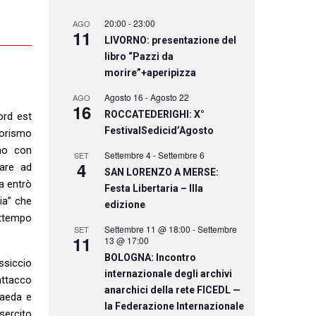
20:00
-
23:00
AGO
11
LIVORNO: presentazione del
libro “Pazzi da
morire”+aperipizza
Agosto 16
-
Agosto 22
AGO
16
ROCCATEDERIGHI: X°
ord est
FestivalSedicid’Agosto
rorismo
rno con
Settembre 4
-
Settembre 6
SET
4
rare ad
SAN LORENZO A MERSE:
a entrò
Festa Libertaria – IIIa
ria” che
edizione
attempo
Settembre 11 @ 18:00
-
Settembre
SET
11
13 @ 17:00
BOLOGNA: Incontro
ssiccio
internazionale degli archivi
attacco
anarchici della rete FICEDL —
Qaeda e
la Federazione Internazionale
sercito