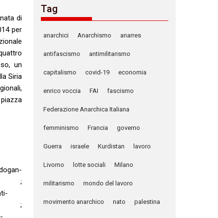
Tag
nata di
014 per
anarchici
Anarchismo
anarres
zionale
quattro
antifascismo
antimilitarismo
sso, un
capitalismo
covid-19
economia
a Siria
gionali,
enrico voccia
FAI
fascismo
 piazza
Federazione Anarchica Italiana
femminismo
Francia
governo
Guerra
israele
Kurdistan
lavoro
Livorno
lotte sociali
Milano
rdogan-
html ;
militarismo
mondo del lavoro
ti-
movimento anarchico
nato
palestina
html ;
-