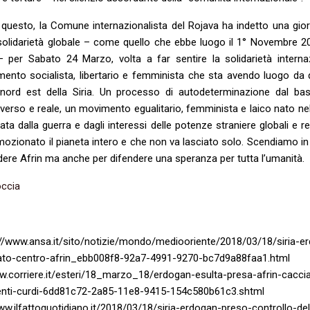
 questo, la Comune internazionalista del Rojava ha indetto una gior
solidarietà globale – come quello che ebbe luogo il 1° Novembre 2
 per Sabato 24 Marzo, volta a far sentire la solidarietà interna
imento socialista, libertario e femminista che sta avendo luogo da 
 nord est della Siria. Un processo di autodeterminazione dal ba
erso e reale, un movimento egualitario, femminista e laico nato nell
ata dalla guerra e dagli interessi delle potenze straniere globali e re
ozionato il pianeta intero e che non va lasciato solo. Scendiamo in
dere Afrin ma anche per difendere una speranza per tutta l’umanità.
occia
://www.ansa.it/sito/notizie/mondo/mediooriente/2018/03/18/siria-e
tato-centro-afrin_ebb008f8-92a7-4991-9270-bc7d9a88faa1.
w.corriere.it/esteri/18_marzo_18/erdogan-esulta-presa-afrin-caccia
tenti-curdi-6dd81c72-2a85-11e8-9415-154c580b61c3.s
ww.ilfattoquotidiano.it/2018/03/18/siria-erdogan-preso-controllo-del