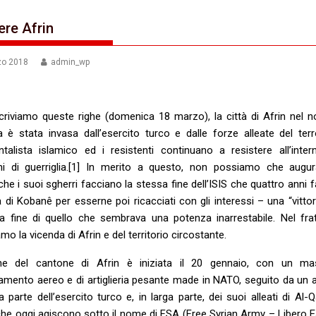
ere Afrin
zo 2018
admin_wp
riviamo queste righe (domenica 18 marzo), la città di Afrin nel n
ia è stata invasa dall’esercito turco e dalle forze alleate del ter
talista islamico ed i resistenti continuano a resistere all’inte
ni di guerriglia.[1] In merito a questo, non possiamo che augu
he i suoi sgherri facciano la stessa fine dell’ISIS che quattro anni f
tà di Kobanê per esserne poi ricacciati con gli interessi – una “vitto
la fine di quello che sembrava una potenza inarrestabile. Nel fr
amo la vicenda di Afrin e del territorio circostante.
one del cantone di Afrin è iniziata il 20 gennaio, con un ma
mento aereo e di artiglieria pesante made in NATO, seguito da un 
a parte dell’esercito turco e, in larga parte, dei suoi alleati di Al-
 che oggi agiscono sotto il nome di FSA (Free Syrian Army – Libero E