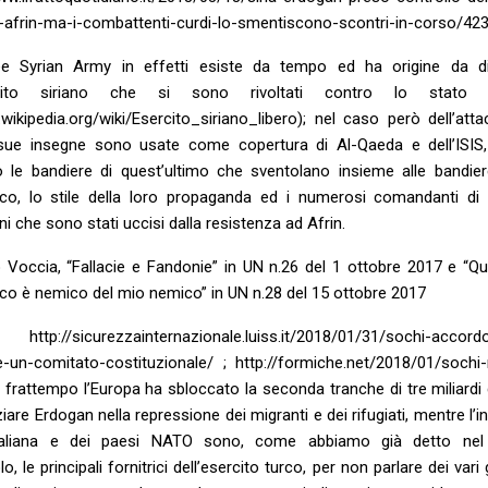
i-afrin-ma-i-combattenti-curdi-lo-smentiscono-scontri-in-corso/42
ree Syrian Army in effetti esiste da tempo ed ha origine da di
ercito siriano che si sono rivoltati contro lo stato s
it.wikipedia.org/wiki/Esercito_siriano_libero); nel caso però dell’att
 sue insegne sono usate come copertura di Al-Qaeda e dell’ISI
 le bandiere di quest’ultimo che sventolano insieme alle bandier
rco, lo stile della loro propaganda ed i numerosi comandanti di
i che sono stati uccisi dalla resistenza ad Afrin.
o Voccia, “Fallacie e Fandonie” in UN n.26 del 1 ottobre 2017 e “Qu
o è nemico del mio nemico” in UN n.28 del 15 ottobre 2017
://sicurezzainternazionale.luiss.it/2018/01/31/sochi-accordo
-un-comitato-costituzionale/ ; http://formiche.net/2018/01/sochi-
el frattempo l’Europa ha sbloccato la seconda tranche di tre miliardi 
ziare Erdogan nella repressione dei migranti e dei rifugiati, mentre l’i
italiana e dei paesi NATO sono, come abbiamo già detto nel
olo, le principali fornitrici dell’esercito turco, per non parlare dei vari