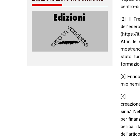
centro-d
[2] Il F
dell’es
(https://
Afrin le
mostrano
stato tu
formazion
[3] Enric
mio nemic
[4] http
creazione
siria/. N
per finan
bellica 
dell’artic