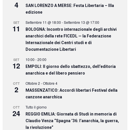
4
SAN LORENZO A MERSE: Festa Libertaria – IIIa
edizione
Settembre 11 @ 18:00
-
Settembre 13 @ 17:00
SET
11
BOLOGNA: Incontro internazionale degli archivi
anarchici della rete FICEDL — la Federazione
Internazionale dei Centri studi e di
Documentazione Libertari
10:00
-
20:00
SET
12
EMPOLI: Il giorno dello sbattezzo, dell’editoria
anarchica e del libero pensiero
Ottobre 2
-
Ottobre 4
OTT
2
MASSENZATICO: Accordi libertari Festival della
canzone anarchica
Tutto il giorno
OTT
24
REGGIO EMILIA: Giornata di Studi in memoria di
Claudio Venza “Spagna ’36: l’anarchia, la guerra,
la rivoluzione”