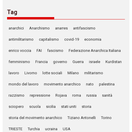
Tag
anarchici
Anarchismo
anarres
antifascismo
antimilitarismo
capitalismo
covid-19
economia
enrico voccia
FAI
fascismo
Federazione Anarchica Italiana
femminismo
Francia
governo
Guerra
israele
Kurdistan
lavoro
Livorno
lotte sociali
Milano
militarismo
mondo del lavoro
movimento anarchico
nato
palestina
razzismo
repressione
Rojava
roma
russia
sanità
sciopero
scuola
sicilia
stati uniti
storia
storia del movimento anarchico
Tiziano Antonelli
Torino
TRIESTE
Turchia
ucraina
USA