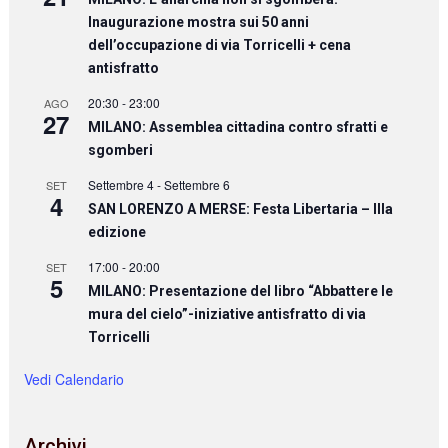
Inaugurazione mostra sui 50 anni
dell’occupazione di via Torricelli + cena
antisfratto
20:30
-
23:00
AGO
27
MILANO: Assemblea cittadina contro sfratti e
sgomberi
Settembre 4
-
Settembre 6
SET
4
SAN LORENZO A MERSE: Festa Libertaria – IIIa
edizione
17:00
-
20:00
SET
5
MILANO: Presentazione del libro “Abbattere le
mura del cielo”-iniziative antisfratto di via
Torricelli
Vedi Calendario
Archivi