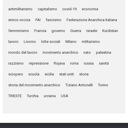
antimilitarismo
capitalismo
covid-19
economia
enrico voccia
FAI
fascismo
Federazione Anarchica Italiana
femminismo
Francia
governo
Guerra
israele
Kurdistan
lavoro
Livorno
lotte sociali
Milano
militarismo
mondo del lavoro
movimento anarchico
nato
palestina
razzismo
repressione
Rojava
roma
russia
sanità
sciopero
scuola
sicilia
stati uniti
storia
storia del movimento anarchico
Tiziano Antonelli
Torino
TRIESTE
Turchia
ucraina
USA