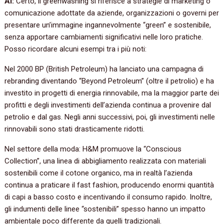
AI:
Certo, il greenwashing si riferisce a strategie di marketing o
comunicazione adottate da aziende, organizzazioni o governi per
presentare un’immagine ingannevolmente “green” e sostenibile,
senza apportare cambiamenti significativi nelle loro pratiche.
Posso ricordare alcuni esempi tra i più noti:
Nel 2000 BP (British Petroleum) ha lanciato una campagna di
rebranding diventando “Beyond Petroleum” (oltre il petrolio) e ha
investito in progetti di energia rinnovabile, ma la maggior parte dei
profitti e degli investimenti dell’azienda continua a provenire dal
petrolio e dal gas. Negli anni successivi, poi, gli investimenti nelle
rinnovabili sono stati drasticamente ridotti.
Nel settore della moda: H&M promuove la “Conscious
Collection”, una linea di abbigliamento realizzata con materiali
sostenibili come il cotone organico, ma in realtà l’azienda
continua a praticare il fast fashion, producendo enormi quantità
di capi a basso costo e incentivando il consumo rapido. Inoltre,
gli indumenti delle linee “sostenibili” spesso hanno un impatto
ambientale poco differente da quelli tradizionali.