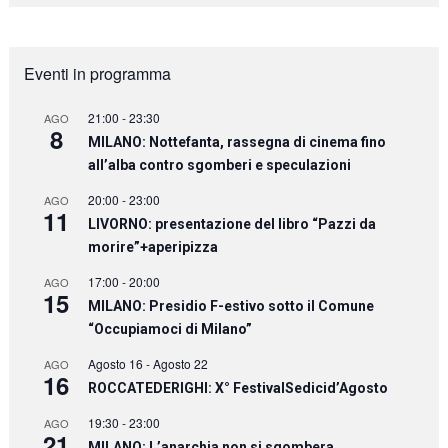
Eventi in programma
21:00
-
23:30
AGO
8
MILANO: Nottefanta, rassegna di cinema fino
all’alba contro sgomberi e speculazioni
20:00
-
23:00
AGO
11
LIVORNO: presentazione del libro “Pazzi da
morire”+aperipizza
17:00
-
20:00
AGO
15
MILANO: Presidio F-estivo sotto il Comune
“Occupiamoci di Milano”
Agosto 16
-
Agosto 22
AGO
16
ROCCATEDERIGHI: X° FestivalSedicid’Agosto
19:30
-
23:00
AGO
21
MILANO: L’anarchia non si sgombera.