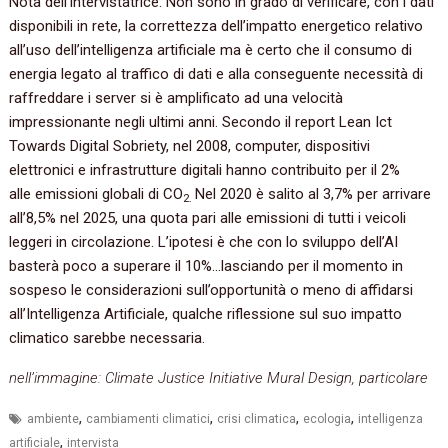
Nota dell’intervistatrice. Non sono in grado di verificare, con i dati
disponibili in rete, la correttezza dell’impatto energetico relativo
all’uso dell’intelligenza artificiale ma è certo che il consumo di
energia legato al traffico di dati e alla conseguente necessità di
raffreddare i server si è amplificato ad una velocità
impressionante negli ultimi anni. Secondo il report Lean Ict
Towards Digital Sobriety, nel 2008, computer, dispositivi
elettronici e infrastrutture digitali hanno contribuito per il 2%
alle emissioni globali di CO
Nel 2020 è salito al 3,7% per arrivare
2.
all’8,5% nel 2025, una quota pari alle emissioni di tutti i veicoli
leggeri in circolazione. L’ipotesi è che con lo sviluppo dell’AI
basterà poco a superare il 10%…lasciando per il momento in
sospeso le considerazioni sull’opportunità o meno di affidarsi
all’Intelligenza Artificiale, qualche riflessione sul suo impatto
climatico sarebbe necessaria.
nell’immagine: Climate Justice Initiative Mural Design, particolare
,
,
,
,
ambiente
cambiamenti climatici
crisi climatica
ecologia
intelligenza
,
artificiale
intervista