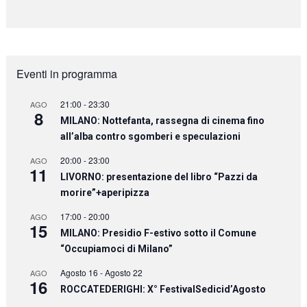
Eventi in programma
21:00
-
23:30
AGO
8
MILANO: Nottefanta, rassegna di cinema fino
all’alba contro sgomberi e speculazioni
20:00
-
23:00
AGO
11
LIVORNO: presentazione del libro “Pazzi da
morire”+aperipizza
17:00
-
20:00
AGO
15
MILANO: Presidio F-estivo sotto il Comune
“Occupiamoci di Milano”
Agosto 16
-
Agosto 22
AGO
16
ROCCATEDERIGHI: X° FestivalSedicid’Agosto