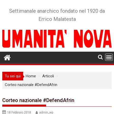
Skip
to
Settimanale anarchico fondato nel 1920 da
content
Errico Malatesta
Tu sei qui
Home
Articoli
Corteo nazionale #DefendAfrin
Corteo nazionale #DefendAfrin
18 Febbraio 2018
admin_wp