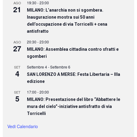
19:30
-
23:00
AGO
21
MILANO: L’anarchia non si sgombera.
Inaugurazione mostra sui 50 anni
dell’occupazione di via Torricelli + cena
antisfratto
20:30
-
23:00
AGO
27
MILANO: Assemblea cittadina contro sfratti e
sgomberi
Settembre 4
-
Settembre 6
SET
4
SAN LORENZO A MERSE: Festa Libertaria – IIIa
edizione
17:00
-
20:00
SET
5
MILANO: Presentazione del libro “Abbattere le
mura del cielo”-iniziative antisfratto di via
Torricelli
Vedi Calendario