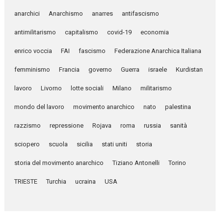
anarchici
Anarchismo
anarres
antifascismo
antimilitarismo
capitalismo
covid-19
economia
enrico voccia
FAI
fascismo
Federazione Anarchica Italiana
femminismo
Francia
governo
Guerra
israele
Kurdistan
lavoro
Livorno
lotte sociali
Milano
militarismo
mondo del lavoro
movimento anarchico
nato
palestina
razzismo
repressione
Rojava
roma
russia
sanità
sciopero
scuola
sicilia
stati uniti
storia
storia del movimento anarchico
Tiziano Antonelli
Torino
TRIESTE
Turchia
ucraina
USA