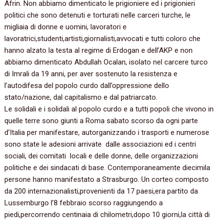
Afrin. Non abbiamo dimenticato le prigioniere ed i prigionieri
politici che sono detenuti e torturati nelle carceri turche, le
migliaia di donne e uomini, lavoratori e
lavoratrici,studenti,artisti,giornalisti,avvocati e tutti coloro che
hanno alzato la testa al regime di Erdogan e dell’AKP e non
abbiamo dimenticato Abdullah Ocalan, isolato nel carcere turco
di Imrali da 19 anni, per aver sostenuto la resistenza e
l’autodifesa del popolo curdo dall’oppressione dello
stato/nazione, dal capitalismo e dal patriarcato.
Le solidali e i solidali al popolo curdo e a tutti popoli che vivono in
quelle terre sono giunti a Roma sabato scorso da ogni parte
d’Italia per manifestare, autorganizzando i trasporti e numerose
sono state le adesioni arrivate dalle associazioni ed i centri
sociali, dei comitati locali e delle donne, delle organizzazioni
politiche e dei sindacati di base. Contemporaneamente diecimila
persone hanno manifestato a Strasburgo. Un corteo composto
da 200 internazionalisti,provenienti da 17 paesi,era partito da
Lussemburgo l’8 febbraio scorso raggiungendo a
piedi,percorrendo centinaia di chilometri,dopo 10 giorni,la città di