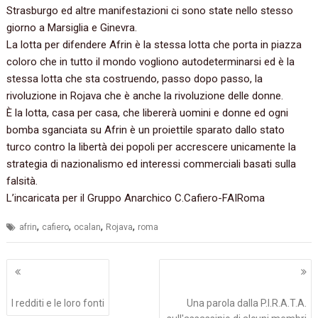
Strasburgo ed altre manifestazioni ci sono state nello stesso
giorno a Marsiglia e Ginevra.
La lotta per difendere Afrin è la stessa lotta che porta in piazza
coloro che in tutto il mondo vogliono autodeterminarsi ed è la
stessa lotta che sta costruendo, passo dopo passo, la
rivoluzione in Rojava che è anche la rivoluzione delle donne.
È la lotta, casa per casa, che libererà uomini e donne ed ogni
bomba sganciata su Afrin è un proiettile sparato dallo stato
turco contro la libertà dei popoli per accrescere unicamente la
strategia di nazionalismo ed interessi commerciali basati sulla
falsità.
L’incaricata per il Gruppo Anarchico C.Cafiero-FAIRoma
,
,
,
,
afrin
cafiero
ocalan
Rojava
roma
Navigazione
articoli
I redditi e le loro fonti
Una parola dalla P.I.R.A.T.A.