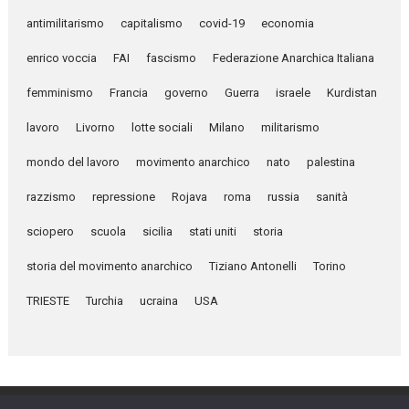
antimilitarismo
capitalismo
covid-19
economia
enrico voccia
FAI
fascismo
Federazione Anarchica Italiana
femminismo
Francia
governo
Guerra
israele
Kurdistan
lavoro
Livorno
lotte sociali
Milano
militarismo
mondo del lavoro
movimento anarchico
nato
palestina
razzismo
repressione
Rojava
roma
russia
sanità
sciopero
scuola
sicilia
stati uniti
storia
storia del movimento anarchico
Tiziano Antonelli
Torino
TRIESTE
Turchia
ucraina
USA