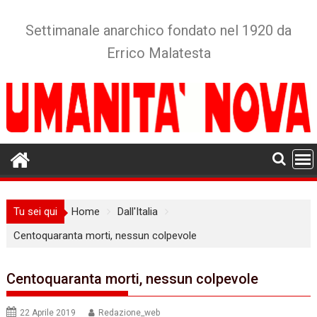
Skip
to
Settimanale anarchico fondato nel 1920 da
content
Errico Malatesta
Tu sei qui
Home
Dall'Italia
Centoquaranta morti, nessun colpevole
Centoquaranta morti, nessun colpevole
22 Aprile 2019
Redazione_web