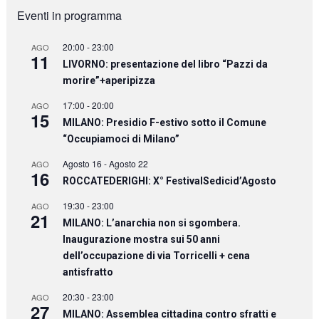
Eventi in programma
20:00
-
23:00
AGO
11
LIVORNO: presentazione del libro “Pazzi da
morire”+aperipizza
17:00
-
20:00
AGO
15
MILANO: Presidio F-estivo sotto il Comune
“Occupiamoci di Milano”
Agosto 16
-
Agosto 22
AGO
16
ROCCATEDERIGHI: X° FestivalSedicid’Agosto
19:30
-
23:00
AGO
21
MILANO: L’anarchia non si sgombera.
Inaugurazione mostra sui 50 anni
dell’occupazione di via Torricelli + cena
antisfratto
20:30
-
23:00
AGO
27
MILANO: Assemblea cittadina contro sfratti e