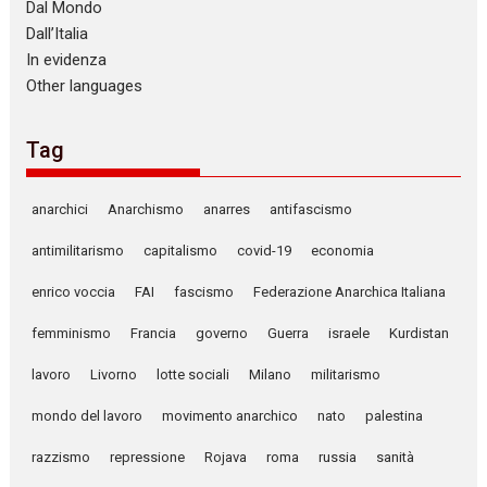
Dal Mondo
Dall’Italia
In evidenza
Other languages
Tag
anarchici
Anarchismo
anarres
antifascismo
antimilitarismo
capitalismo
covid-19
economia
enrico voccia
FAI
fascismo
Federazione Anarchica Italiana
femminismo
Francia
governo
Guerra
israele
Kurdistan
lavoro
Livorno
lotte sociali
Milano
militarismo
mondo del lavoro
movimento anarchico
nato
palestina
razzismo
repressione
Rojava
roma
russia
sanità