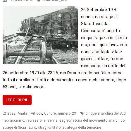
1 Ottobre 2023
Redazione_web
26 Settembre 1970:
ennesima strage di
Stato fascista
Cinquantatré anni fa
cinque ragazzi della mia
età, con i quali avevamo
condiviso tanta vita e
gioia di lottare, furono
massacrati la notte del
26 settembre 1970 alle 23:25, ma l’orario credo sia falso come
tutto il corollario di atti e documenti su questo che ancora, dopo
53 anni, si ostinano a…
LEGGI DI PIÙ
,
,
,
,
,
2023
Analisi
Articoli
Culture
numero_23
cinque anarchici del Sud
,
,
,
,
neofascismo
repressione
servizi segreti
storia del movimento anarchico
,
,
strage di Gioia Tauro
stragi di stato
strategia della tensione