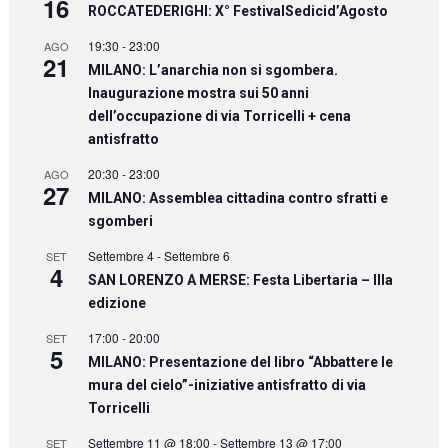
16
ROCCATEDERIGHI: X° FestivalSedicid’Agosto
19:30
-
23:00
AGO
21
MILANO: L’anarchia non si sgombera.
Inaugurazione mostra sui 50 anni
dell’occupazione di via Torricelli + cena
antisfratto
20:30
-
23:00
AGO
27
MILANO: Assemblea cittadina contro sfratti e
sgomberi
Settembre 4
-
Settembre 6
SET
4
SAN LORENZO A MERSE: Festa Libertaria – IIIa
edizione
17:00
-
20:00
SET
5
MILANO: Presentazione del libro “Abbattere le
mura del cielo”-iniziative antisfratto di via
Torricelli
Settembre 11 @ 18:00
-
Settembre 13 @ 17:00
SET