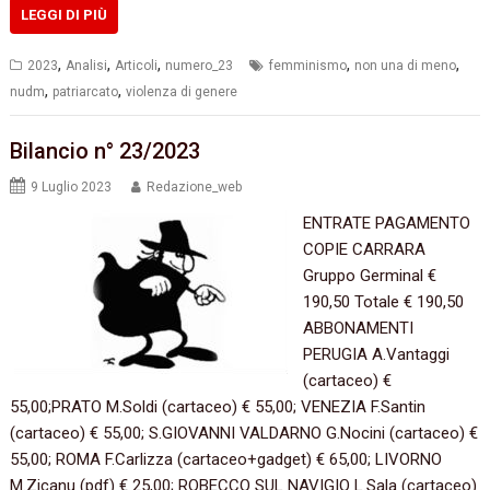
LEGGI DI PIÙ
,
,
,
,
,
2023
Analisi
Articoli
numero_23
femminismo
non una di meno
,
,
nudm
patriarcato
violenza di genere
Bilancio n° 23/2023
9 Luglio 2023
Redazione_web
ENTRATE PAGAMENTO
COPIE CARRARA
Gruppo Germinal €
190,50 Totale € 190,50
ABBONAMENTI
PERUGIA A.Vantaggi
(cartaceo) €
55,00;PRATO M.Soldi (cartaceo) € 55,00; VENEZIA F.Santin
(cartaceo) € 55,00; S.GIOVANNI VALDARNO G.Nocini (cartaceo) €
55,00; ROMA F.Carlizza (cartaceo+gadget) € 65,00; LIVORNO
M.Zicanu (pdf) € 25,00; ROBECCO SUL NAVIGIO L.Sala (cartaceo)