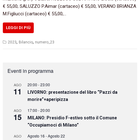
€ 55,00; SALUZZO P.Aimar (cartaceo) € 55,00; VERANO BRIANZA
M.Figliucci (cartaceo) € 55,00;…
LEGGI DI PIÙ
,
,
2023
Bilancio
numero_23
Eventi in programma
20:00
-
23:00
AGO
11
LIVORNO: presentazione del libro “Pazzi da
morire”+aperipizza
17:00
-
20:00
AGO
15
MILANO: Presidio F-estivo sotto il Comune
“Occupiamoci di Milano”
Agosto 16
-
Agosto 22
AGO