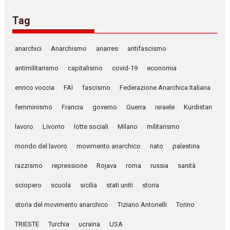
Tag
anarchici
Anarchismo
anarres
antifascismo
antimilitarismo
capitalismo
covid-19
economia
enrico voccia
FAI
fascismo
Federazione Anarchica Italiana
femminismo
Francia
governo
Guerra
israele
Kurdistan
lavoro
Livorno
lotte sociali
Milano
militarismo
mondo del lavoro
movimento anarchico
nato
palestina
razzismo
repressione
Rojava
roma
russia
sanità
sciopero
scuola
sicilia
stati uniti
storia
storia del movimento anarchico
Tiziano Antonelli
Torino
TRIESTE
Turchia
ucraina
USA