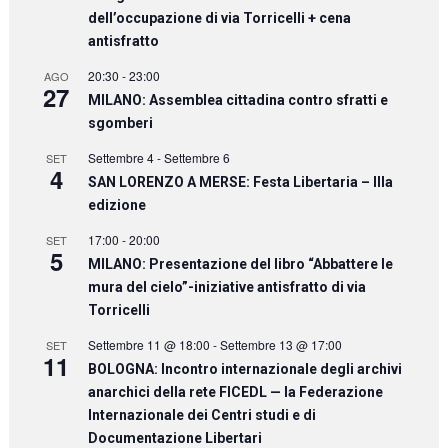
dell’occupazione di via Torricelli + cena
antisfratto
20:30
-
23:00
AGO
27
MILANO: Assemblea cittadina contro sfratti e
sgomberi
Settembre 4
-
Settembre 6
SET
4
SAN LORENZO A MERSE: Festa Libertaria – IIIa
edizione
17:00
-
20:00
SET
5
MILANO: Presentazione del libro “Abbattere le
mura del cielo”-iniziative antisfratto di via
Torricelli
Settembre 11 @ 18:00
-
Settembre 13 @ 17:00
SET
11
BOLOGNA: Incontro internazionale degli archivi
anarchici della rete FICEDL — la Federazione
Internazionale dei Centri studi e di
Documentazione Libertari