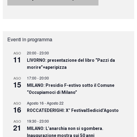
Eventi in programma
20:00
-
23:00
AGO
11
LIVORNO: presentazione del libro “Pazzi da
morire”+aperipizza
17:00
-
20:00
AGO
15
MILANO: Presidio F-estivo sotto il Comune
“Occupiamoci di Milano”
Agosto 16
-
Agosto 22
AGO
16
ROCCATEDERIGHI: X° FestivalSedicid’Agosto
19:30
-
23:00
AGO
21
MILANO: L’anarchia non si sgombera.
Inaugurazione mostra sui 50 anni