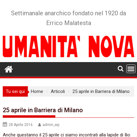
Skip
to
Settimanale anarchico fondato nel 1920 da
content
Errico Malatesta
Tu sei qui
Home
Articoli
25 aprile in Barriera di Milano
25 aprile in Barriera di Milano
28 Aprile 2016
admin_wp
Anche questanno i
l 25 aprile ci siamo incontrati alla lapide di Ilio