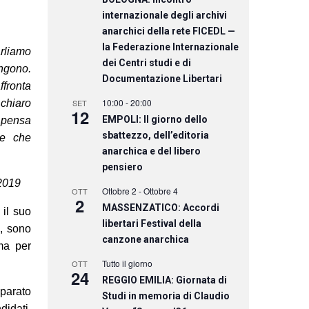
internazionale degli archivi
anarchici della rete FICEDL —
la Federazione Internazionale
arliamo
dei Centri studi e di
angono.
Documentazione Libertari
ffronta
10:00
-
20:00
 chiaro
SET
12
EMPOLI: Il giorno dello
 pensa
sbattezzo, dell’editoria
ce che
anarchica e del libero
pensiero
 2019
Ottobre 2
-
Ottobre 4
OTT
2
MASSENZATICO: Accordi
 il suo
libertari Festival della
e, sono
canzone anarchica
 ma per
Tutto il giorno
OTT
24
REGGIO EMILIA: Giornata di
pparato
Studi in memoria di Claudio
didati,