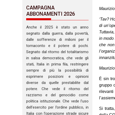
CAMPAGNA
Maurizio
ABBONAMENTI 2026
“
Tav? Ho 
di un’op
Anche il 2025 è stato un anno
Tuttavia,
segnato dalla guerra, dalla povertà,
in modo a
dalle sofferenze di milioni per il
che non
tornaconto e il potere di pochi.
l’organ
Segnato dal ritorno del totalitarismo
innanzit
in salsa democratica, che vede gli
stati, Italia in prima fila, restringere
Maurizio
sempre di più la possibilità di
esprimere posizioni e opinioni
È sin tr
diverse da quelle prestabilite dal
gruppo d
potere. Che vede il ritorno del
rilevant
razzismo e del genocidio come
l’assiem
politica istituzionale. Che vede l’uso
dell’esercito per l’ordine pubblico, in
Si tratt
Italia con l’operazione strade sicure
della CG