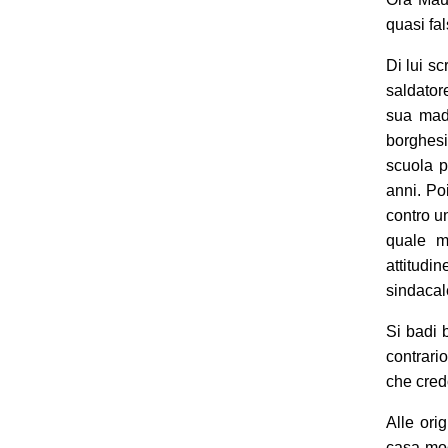
quasi fal
Di lui s
saldator
sua madr
borghesi
scuola p
anni. Po
contro u
quale m
attitudi
sindacal
Si badi 
contrari
che cred
Alle ori
casa mod