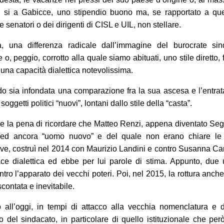
 si a Gabicce, uno stipendio buono ma, se rapportato a quel
e senatori o dei dirigenti di CISL e UIL, non stellare.
, una differenza radicale dall’immagine del burocrate sin
o, peggio, corrotto alla quale siamo abituati, uno stile diretto, 
 una capacità dialettica notevolissima.
o sia infondata una comparazione fra la sua ascesa e l’entrat
soggetti politici “nuovi”, lontani dallo stile della “casta”.
se la pena di ricordare che Matteo Renzi, appena diventato Seg
ed ancora “uomo nuovo” e del quale non erano chiare le 
ve, costruì nel 2014 con Maurizio Landini e contro Susanna 
ce dialettica ed ebbe per lui parole di stima. Appunto, due
ntro l’apparato dei vecchi poteri. Poi, nel 2015, la rottura anch
contata e inevitabile.
all’oggi, in tempi di attacco alla vecchia nomenclatura e d
to del sindacato, in particolare di quello istituzionale che per