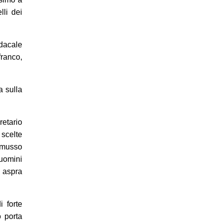
li dei
dacale
franco,
a sulla
retario
scelte
Camusso
 uomini
e aspra
i forte
ò porta