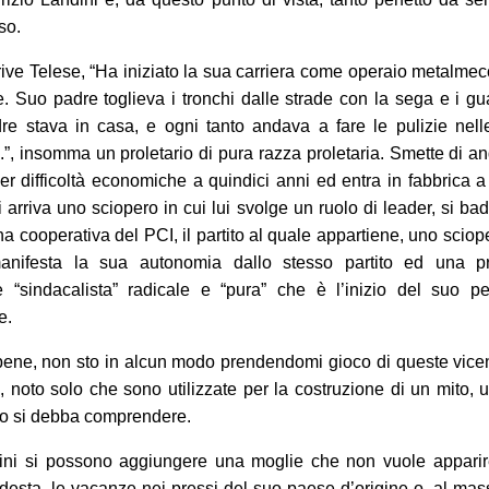
so.
crive Telese, “Ha iniziato la sua carriera come operaio metalme
e. Suo padre toglieva i tronchi dalle strade con la sega e i gu
e stava in casa, e ogni tanto andava a fare le pulizie nell
.”, insomma un proletario di pura razza proletaria. Smette di a
er difficoltà economiche a quindici anni ed entra in fabbrica a
i arriva uno sciopero in cui lui svolge un ruolo di leader, si ba
na cooperativa del PCI, il partito al quale appartiene, uno sciop
anifesta la sua autonomia dallo stesso partito ed una p
ne “sindacalista” radicale e “pura” che è l’inizio del suo p
e.
bene, non sto in alcun modo prendendomi gioco di queste vice
o, noto solo che sono utilizzate per la costruzione di un mito, 
o si debba comprendere.
gini si possono aggiungere una moglie che non vuole apparir
esta, le vacanze nei pressi del suo paese d’origine o, al ma