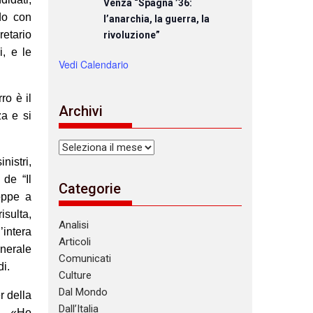
Venza “Spagna ’36:
do con
l’anarchia, la guerra, la
etario
rivoluzione”
, e le
Vedi Calendario
ro è il
Archivi
za e si
Archivi
nistri,
 de “Il
Categorie
oppe a
sulta,
Analisi
’intera
Articoli
enerale
Comunicati
di.
Culture
Dal Mondo
r della
Dall’Italia
6 – «Ho