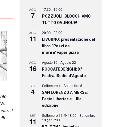
17:30
-
19:00
AGO
7
POZZUOLI: BLOCCHIAMO
TUTTO OVUNQUE!
20:00
-
23:00
AGO
11
LIVORNO: presentazione del
libro “Pazzi da
morire”+aperipizza
Agosto 16
-
Agosto 22
AGO
16
ROCCATEDERIGHI: X°
FestivalSedicid’Agosto
Settembre 4
-
Settembre 6
SET
4
SAN LORENZO A MERSE:
anto
Festa Libertaria – IIIa
 No
edizione
ntro il
Settembre 11 @ 18:00
-
Settembre
SET
ella
11
13 @ 17:00
BOLOGNA: Incontro