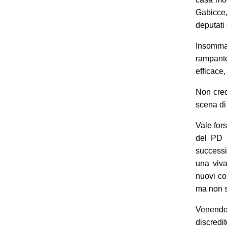
Gabicce,
deputati 
Insomma
rampante 
efficace,
Non cred
scena di 
Vale for
del PD 
successi
una viva
nuovi co
ma non s
Venendo 
discredi