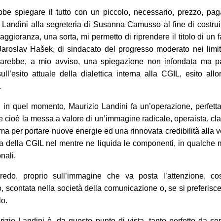
bbe spiegare il tutto con un piccolo, necessario, prezzo, pa
 Landini alla segreteria di Susanna Camusso al fine di costru
ggioranza, una sorta, mi permetto di riprendere il titolo di un
 Jaroslav Hašek, di sindacato del progresso moderato nei limit
Sarebbe, a mio avviso, una spiegazione non infondata ma pa
ull’esito attuale della dialettica interna alla CGIL, esito all
.
à, in quel momento, Maurizio Landini fa un’operazione, perfet
 e cioè la messa a valore di un’immagine radicale, operaista, cla
ema per portare nuove energie ed una rinnovata credibilità alla 
 della CGIL nel mentre ne liquida le componenti, in qualche 
nali.
redo, proprio sull’immagine che va posta l’attenzione, co
, scontata nella società della comunicazione o, se si preferisce
lo.
izio Landini è, da questo punto di vista, tanto perfetto da s