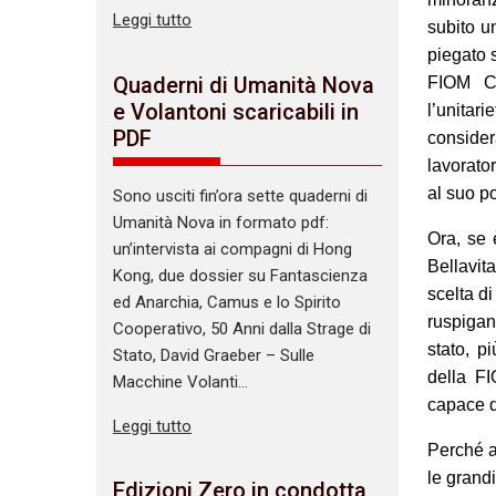
Leggi tutto
subito u
piegato s
Quaderni di Umanità Nova
FIOM CG
e Volantoni scaricabili in
l’unitar
PDF
conside
lavorato
al suo po
Sono usciti fin’ora sette quaderni di
Umanità Nova in formato pdf:
Ora, se 
un’intervista ai compagni di Hong
Bellavita
Kong, due dossier su Fantascienza
scelta d
ed Anarchia, Camus e lo Spirito
ruspigan
Cooperativo, 50 Anni dalla Strage di
stato, p
Stato, David Graeber – Sulle
della F
Macchine Volanti…
capace di
Leggi tutto
Perché a
le grand
Edizioni Zero in condotta