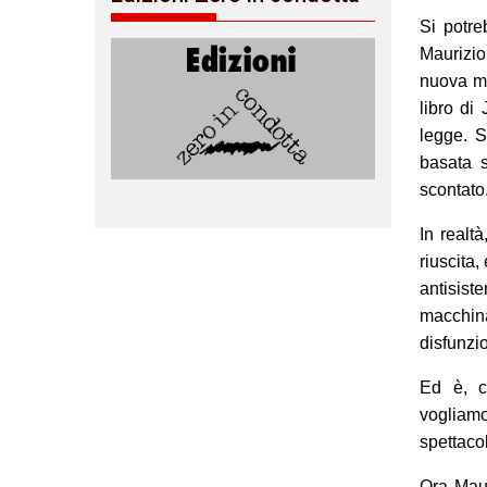
Si potre
Maurizio
nuova ma
libro di
legge. 
basata s
scontato
In realt
riuscita,
antisist
macchina
disfunzio
Ed è, c
vogliamo
spettaco
Ora Maur