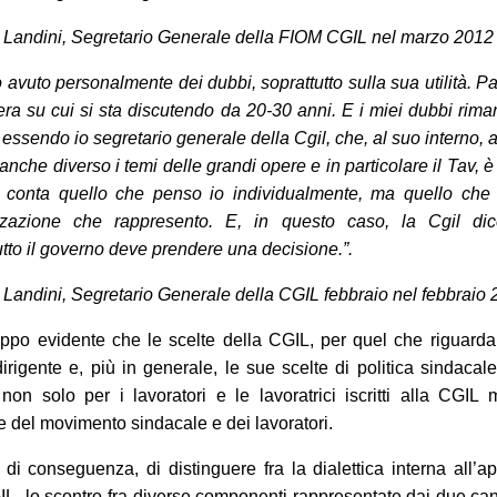
 Landini, Segretario Generale della FIOM CGIL nel marzo 2012
avuto personalmente dei dubbi, soprattutto sulla sua utilità. P
era su cui si sta discutendo da 20-30 anni. E i miei dubbi rim
 essendo io segretario generale della Cgil, che, al suo interno, a
nche diverso i temi delle grandi opere e in particolare il Tav, è
 conta quello che penso io individualmente, ma quello che
izzazione che rappresento. E, in questo caso, la Cgil di
utto il governo deve prendere una decisione.”.
 Landini, Segretario Generale della CGIL febbraio nel febbraio
oppo evidente che le scelte della CGIL, per quel che riguarda
irigente e, più in generale, le sue scelte di politica sindacal
i non solo per i lavoratori e le lavoratrici iscritti alla CGIL
e del movimento sindacale e dei lavoratori.
a, di conseguenza, di distinguere fra la dialettica interna all’a
IL, lo scontro fra diverse componenti rappresentate dai due can