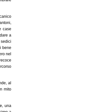
ccanico
antoni,
e case
ndare a
 sedici
di bene
ero nel
recoce
ercorso
nde, al
un mito
e, una
ssimo a