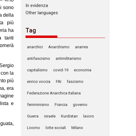
In evidenza
mi sono
Other languages
a della
ta più
Tag
eria ha
 tanti
tornerà
anarchici
Anarchismo
anarres
antifascismo
antimilitarismo
 Sergio
capitalismo
covid-19
economia
 con la
nto più
enrico voccia
FAI
fascismo
ma, era
Federazione Anarchica Italiana
mmagine
ista e
femminismo
Francia
governo
Guerra
israele
Kurdistan
lavoro
eguata,
Livorno
lotte sociali
Milano