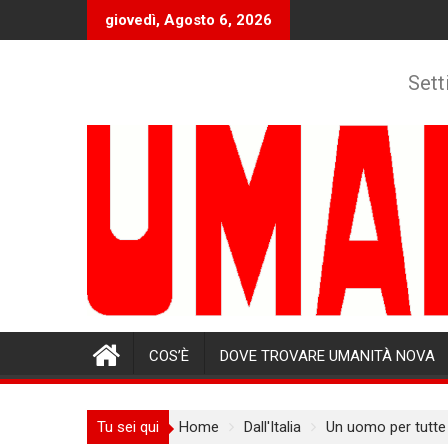
Skip
giovedì, Agosto 6, 2026
to
content
Sett
COS’È
DOVE TROVARE UMANITÀ NOVA
Tu sei qui
Home
Dall'Italia
Un uomo per tutte 