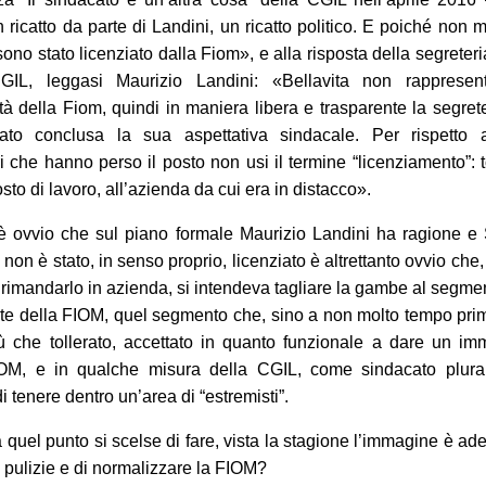
n ricatto da parte di Landini, un ricatto politico. E poiché non 
ono stato licenziato dalla Fiom», e alla risposta della segreteri
IL, leggasi Maurizio Landini: «Bellavita non rappresen
ietà della Fiom, quindi in maniera libera e trasparente la segret
rato conclusa la sua aspettativa sindacale. Per rispetto a
ri che hanno perso il posto non usi il termine “licenziamento”: 
sto di lavoro, all’azienda da cui era in distacco».
è ovvio che sul piano formale Maurizio Landini ha ragione e
 non è stato, in senso proprio, licenziato è altrettanto ovvio che,
i rimandarlo in azienda, si intendeva tagliare la gambe al segme
te della FIOM, quel segmento che, sino a non molto tempo pri
iù che tollerato, accettato in quanto funzionale a dare un i
IOM, e in qualche misura della CGIL, come sindacato plural
 tenere dentro un’area di “estremisti”.
 quel punto si scelse di fare, vista la stagione l’immagine è ad
i pulizie e di normalizzare la FIOM?