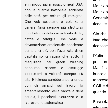
e in modo più massiccio negli USA,
Maurizio
con la guardia nazionale schierata
Maurizi
nelle città per colpire gli immigrati.
Generale
Che vede sessismo e violenza di
ricadute 
genere farsi sempre più strutturali
con il ritorno della sacra trinità di dio,
Ciò che, 
patria e famiglia. Che vede la
fatto ch
devastazione ambientale accelerare
riconosc
sempre di più, con l’avanzata di un
D’altro c
capitalismo di rapina che sotto il
per non 
maquillage del green washing
Manifes
consuma risorse e distrugge
ecosistemi a velocità sempre più
briscol
alta. E l’elenco sarebbe ancora lungo,
rapprese
con gli omicidi sul lavoro, lo
CGIL e d
smantellamento della sanità e della
quando, n
scuola, i pacchetti sicurezza e la
Basta ri
repressione sistematica.
minoranz