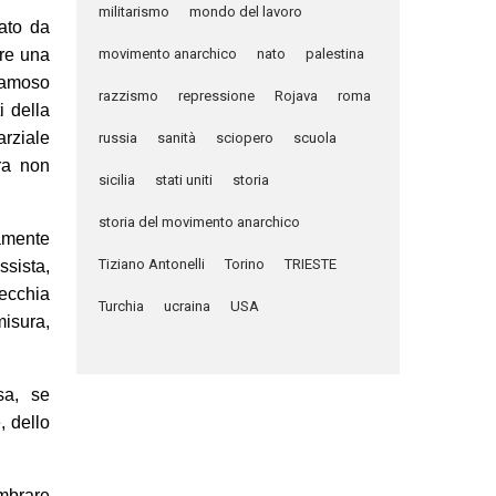
militarismo
mondo del lavoro
gato da
ire una
movimento anarchico
nato
palestina
 famoso
razzismo
repressione
Rojava
roma
i della
rziale
russia
sanità
sciopero
scuola
ora non
sicilia
stati uniti
storia
storia del movimento anarchico
tamente
Tiziano Antonelli
Torino
TRIESTE
ssista,
vecchia
Turchia
ucraina
USA
misura,
sa, se
, dello
embrare