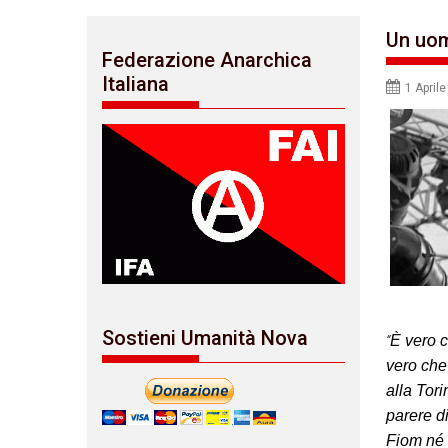
Un uom
Federazione Anarchica
Italiana
1 April
Sostieni Umanità Nova
“
È vero c
vero che
alla Tori
parere di
Fiom né 