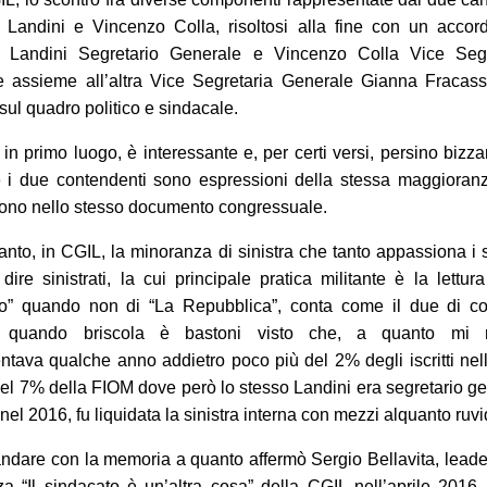
 Landini e Vincenzo Colla, risoltosi alla fine con un accor
o Landini Segretario Generale e Vincenzo Colla Vice Segr
 assieme all’altra Vice Segretaria Generale Gianna Fracassi
sul quadro politico e sindacale.
in primo luogo, è interessante e, per certi versi, persino bizzar
e i due contendenti sono espressioni della stessa maggioran
ono nello stesso documento congressuale.
anto, in CGIL, la minoranza di sinistra che tanto appassiona i si
dire sinistrati, la cui principale pratica militante è la lettura
to” quando non di “La Repubblica”, conta come il due di c
a quando briscola è bastoni visto che, a quanto mi ri
ntava qualche anno addietro poco più del 2% degli iscritti nell
el 7% della FIOM dove però lo stesso Landini era segretario g
el 2016, fu liquidata la sinistra interna con mezzi alquanto ruvi
andare con la memoria a quanto affermò Sergio Bellavita, leade
a “Il sindacato è un’altra cosa” della CGIL nell’aprile 201