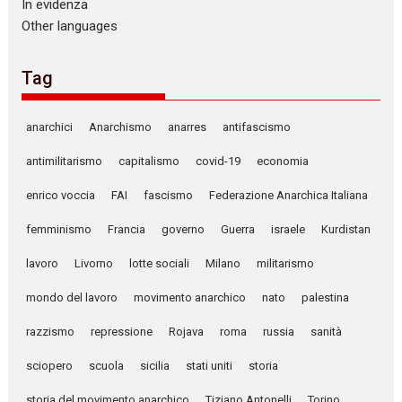
In evidenza
Other languages
Tag
anarchici
Anarchismo
anarres
antifascismo
antimilitarismo
capitalismo
covid-19
economia
enrico voccia
FAI
fascismo
Federazione Anarchica Italiana
femminismo
Francia
governo
Guerra
israele
Kurdistan
lavoro
Livorno
lotte sociali
Milano
militarismo
mondo del lavoro
movimento anarchico
nato
palestina
razzismo
repressione
Rojava
roma
russia
sanità
sciopero
scuola
sicilia
stati uniti
storia
storia del movimento anarchico
Tiziano Antonelli
Torino