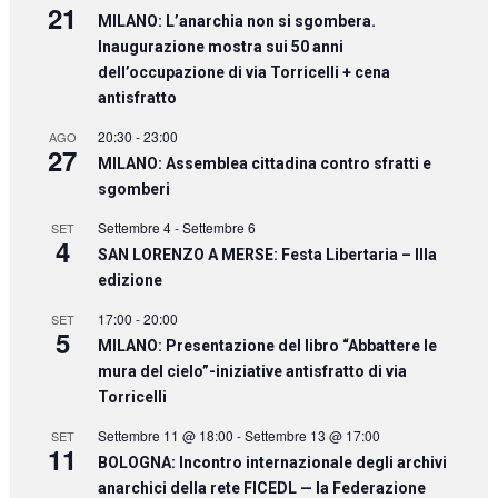
21
MILANO: L’anarchia non si sgombera.
Inaugurazione mostra sui 50 anni
dell’occupazione di via Torricelli + cena
antisfratto
20:30
-
23:00
AGO
27
MILANO: Assemblea cittadina contro sfratti e
sgomberi
Settembre 4
-
Settembre 6
SET
4
SAN LORENZO A MERSE: Festa Libertaria – IIIa
edizione
17:00
-
20:00
SET
5
MILANO: Presentazione del libro “Abbattere le
mura del cielo”-iniziative antisfratto di via
Torricelli
Settembre 11 @ 18:00
-
Settembre 13 @ 17:00
SET
11
BOLOGNA: Incontro internazionale degli archivi
anarchici della rete FICEDL — la Federazione