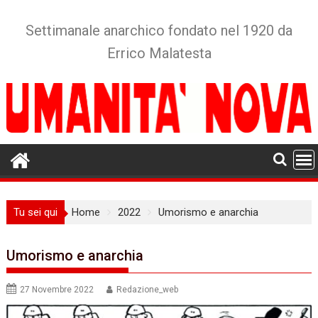
Skip
to
Settimanale anarchico fondato nel 1920 da
content
Errico Malatesta
Tu sei qui
Home
2022
Umorismo e anarchia
Umorismo e anarchia
27 Novembre 2022
Redazione_web