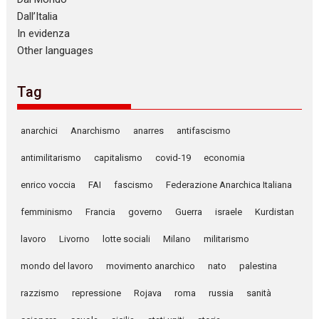
Dall’Italia
In evidenza
Other languages
Tag
anarchici
Anarchismo
anarres
antifascismo
antimilitarismo
capitalismo
covid-19
economia
enrico voccia
FAI
fascismo
Federazione Anarchica Italiana
femminismo
Francia
governo
Guerra
israele
Kurdistan
lavoro
Livorno
lotte sociali
Milano
militarismo
mondo del lavoro
movimento anarchico
nato
palestina
razzismo
repressione
Rojava
roma
russia
sanità