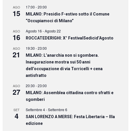
17:00
-
20:00
AGO
15
MILANO: Presidio F-estivo sotto il Comune
“Occupiamoci di Milano”
Agosto 16
-
Agosto 22
AGO
16
ROCCATEDERIGHI: X° FestivalSedicid’Agosto
19:30
-
23:00
AGO
21
MILANO: L’anarchia non si sgombera.
Inaugurazione mostra sui 50 anni
dell’occupazione di via Torricelli + cena
antisfratto
20:30
-
23:00
AGO
27
MILANO: Assemblea cittadina contro sfratti e
sgomberi
Settembre 4
-
Settembre 6
SET
4
SAN LORENZO A MERSE: Festa Libertaria – IIIa
edizione