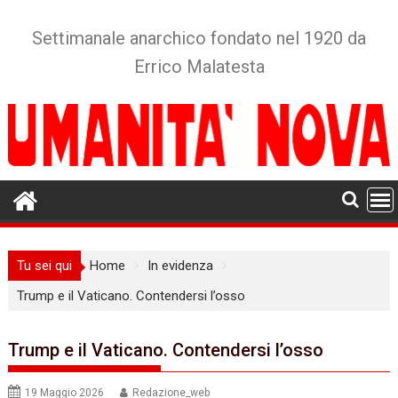
Skip
to
Settimanale anarchico fondato nel 1920 da
content
Errico Malatesta
Tu sei qui
Home
In evidenza
Trump e il Vaticano. Contendersi l’osso
Trump e il Vaticano. Contendersi l’osso
19 Maggio 2026
Redazione_web