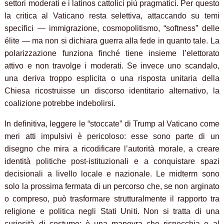
settori moderati e i latinos cattolici più pragmatici. Per questo
la critica al Vaticano resta selettiva, attaccando su temi
specifici — immigrazione, cosmopolitismo, “softness” delle
élite — ma non si dichiara guerra alla fede in quanto tale. La
polarizzazione funziona finché tiene insieme l’elettorato
attivo e non travolge i moderati. Se invece uno scandalo,
una deriva troppo esplicita o una risposta unitaria della
Chiesa ricostruisse un discorso identitario alternativo, la
coalizione potrebbe indebolirsi.
In definitiva, leggere le “stoccate” di Trump al Vaticano come
meri atti impulsivi è pericoloso: esse sono parte di un
disegno che mira a ricodificare l’autorità morale, a creare
identità politiche post-istituzionali e a conquistare spazi
decisionali a livello locale e nazionale. Le midterm sono
solo la prossima fermata di un percorso che, se non arginato
o compreso, può trasformare strutturalmente il rapporto tra
religione e politica negli Stati Uniti. Non si tratta di una
curiosità di costume: è una manovra che rispecchia e al