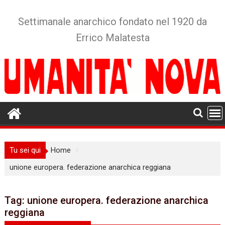
Skip
to
Settimanale anarchico fondato nel 1920 da
content
Errico Malatesta
Tu sei qui
Home
unione europera. federazione anarchica reggiana
Tag:
unione europera. federazione anarchica
reggiana