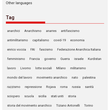
Other languages
Tag
anarchici
Anarchismo
anarres
antifascismo
antimilitarismo
capitalismo
covid-19
economia
enrico voccia
FAI
fascismo
Federazione Anarchica Italiana
femminismo
Francia
governo
Guerra
israele
Kurdistan
lavoro
Livorno
lotte sociali
Milano
militarismo
mondo del lavoro
movimento anarchico
nato
palestina
razzismo
repressione
Rojava
roma
russia
sanità
sciopero
scuola
sicilia
stati uniti
storia
storia del movimento anarchico
Tiziano Antonelli
Torino