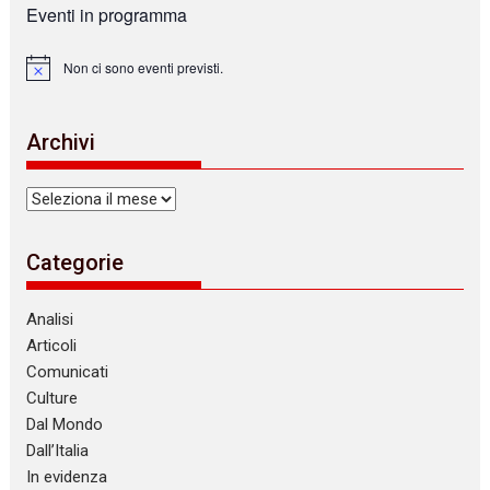
Eventi in programma
Non ci sono eventi previsti.
N
o
t
i
Archivi
c
e
Archivi
Categorie
Analisi
Articoli
Comunicati
Culture
Dal Mondo
Dall’Italia
In evidenza