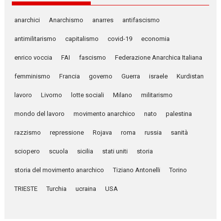
anarchici
Anarchismo
anarres
antifascismo
antimilitarismo
capitalismo
covid-19
economia
enrico voccia
FAI
fascismo
Federazione Anarchica Italiana
femminismo
Francia
governo
Guerra
israele
Kurdistan
lavoro
Livorno
lotte sociali
Milano
militarismo
mondo del lavoro
movimento anarchico
nato
palestina
razzismo
repressione
Rojava
roma
russia
sanità
sciopero
scuola
sicilia
stati uniti
storia
storia del movimento anarchico
Tiziano Antonelli
Torino
TRIESTE
Turchia
ucraina
USA