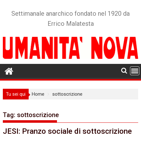
Skip
to
Settimanale anarchico fondato nel 1920 da
content
Errico Malatesta
Tu sei qui
Home
sottoscrizione
Tag:
sottoscrizione
JESI: Pranzo sociale di sottoscrizione