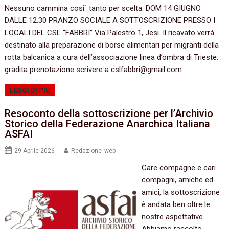
Nessuno cammina cosi` tanto per scelta. DOM 14 GIUGNO
DALLE 12.30 PRANZO SOCIALE A SOTTOSCRIZIONE PRESSO I
LOCALI DEL CSL “FABBRI” Via Palestro 1, Jesi. Il ricavato verrà
destinato alla preparazione di borse alimentari per migranti della
rotta balcanica a cura dell’associazione linea d’ombra di Trieste.
gradita prenotazione scrivere a cslfabbri@gmail.com
LEGGI DI PIÙ
Resoconto della sottoscrizione per l’Archivio
Storico della Federazione Anarchica Italiana
ASFAI
29 Aprile 2026
Redazione_web
Care compagne e cari
compagni, amiche ed
amici, la sottoscrizione
è andata ben oltre le
nostre aspettative.