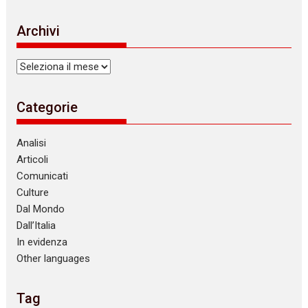
t
i
Archivi
c
e
Archivi
Categorie
Analisi
Articoli
Comunicati
Culture
Dal Mondo
Dall’Italia
In evidenza
Other languages
Tag