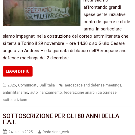
affrontando grandi
spese per le iniziative
contro le guerre e chi le
arma. In particolare
siamo impegnati nella costruzione del corteo antimilitarista che
si terrà a Torino il 29 novembre – ore 14,30 c.so Giulio Cesare
angolo via Andreis – e la giornata di blocco dell’Aerospace and
defence meetings del 2 dicembre…
LEGGI DI PIÙ
,
,
,
2025
Comunicati
Dall'Italia
aerospace and defense meetings
,
,
,
antimilitarismo
autofinanziamento
federazione anarchica torinese
sottoscrizione
SOTTOSCRIZIONE PER GLI 80 ANNI DELLA
F.A.I.
24 Luglio 2025
Redazione_web