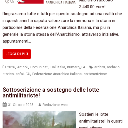
Abbiamo raccolto
3.440.00 euro!
Ringraziamo tutte e tutti per questo sostegno ad una realtà che
in questi anni ha saputo valorizzare la memoria e la storia in
particolare della Federazione Anarchica Italiana, ma più in
generale la storia stessa dell’Anarchismo, attraverso iniziative,
appuntamenti…
LEGGI DI PIÙ
,
,
,
,
,
2026
Articoli
Comunicati
Dall'Italia
numero_14
archivi
archivio
,
,
,
,
storico
asfai
FAI
Federazione Anarchica Italiana
sottoscrizione
Sottoscrizione a sostegno delle lotte
antimilitariste!
31 Ottobre 2025
Redazione_web
Sostieni le lotte
antimilitariste! In questi
mesi stiamo