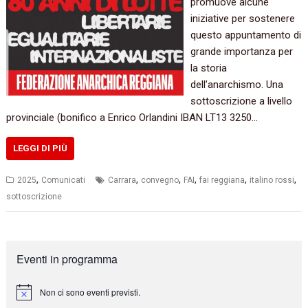
promuove alcune
iniziative per sostenere
questo appuntamento di
grande importanza per
la storia
dell’anarchismo. Una
sottoscrizione a livello
provinciale (bonifico a Enrico Orlandini IBAN LT13 3250…
LEGGI DI PIÙ
,
,
,
,
,
,
2025
Comunicati
Carrara
convegno
FAI
fai reggiana
italino rossi
sottoscrizione
Eventi in programma
Non ci sono eventi previsti.
N
o