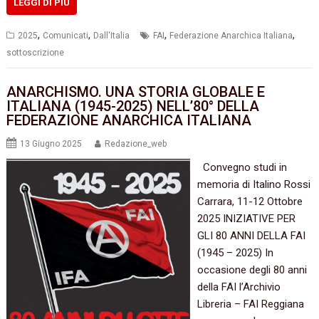
LEGGI DI PIÙ
,
,
,
,
2025
Comunicati
Dall'Italia
FAI
Federazione Anarchica Italiana
sottoscrizione
ANARCHISMO. UNA STORIA GLOBALE E
ITALIANA (1945-2025) NELL’80° DELLA
FEDERAZIONE ANARCHICA ITALIANA
13 Giugno 2025
Redazione_web
Convegno studi in
memoria di Italino Rossi
Carrara, 11-12 Ottobre
2025 INIZIATIVE PER
GLI 80 ANNI DELLA FAI
(1945 – 2025) In
occasione degli 80 anni
della FAI l’Archivio
Libreria – FAI Reggiana