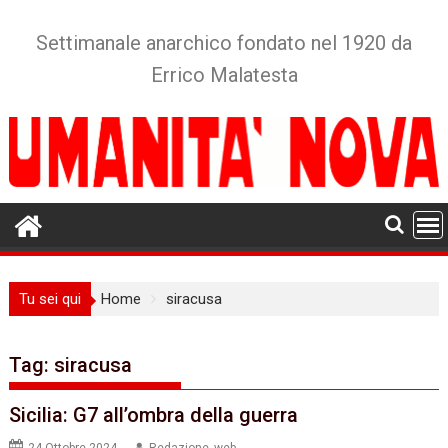
Skip
to
Settimanale anarchico fondato nel 1920 da
content
Errico Malatesta
Tu sei qui
Home
siracusa
Tag:
siracusa
Sicilia: G7 all’ombra della guerra