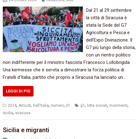
24 Ottobre 2024
Redazione_web
Dal 21 al 29 settembre
la città di Siracusa è
stata la Sede del G7
Agricoltura e Pesca e
dell’Expo Divinazione. Il
G7 più lungo della storia,
con un rientro politico
non indifferente per il ministro fascista Francesco Lollobrigida.
Una kermesse che è servita a dimostrare la forza politica di
Fratelli d’Italia, partito che proprio a Siracusa ha lanciato un…
LEGGI DI PIÙ
,
,
,
,
,
,
2024
Articoli
Dall'Italia
numero_31
g7
lotte sociali
movimenti
,
sicilia
siracusa
Sicilia e migranti