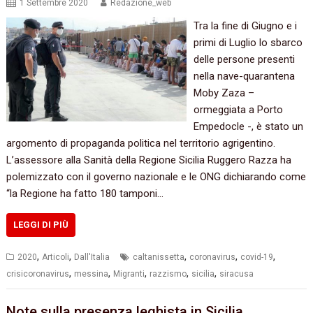
1 Settembre 2020
Redazione_web
Tra la fine di Giugno e i
primi di Luglio lo sbarco
delle persone presenti
nella nave-quarantena
Moby Zaza –
ormeggiata a Porto
Empedocle -, è stato un
argomento di propaganda politica nel territorio agrigentino.
L’assessore alla Sanità della Regione Sicilia Ruggero Razza ha
polemizzato con il governo nazionale e le ONG dichiarando come
“la Regione ha fatto 180 tamponi…
LEGGI DI PIÙ
,
,
,
,
,
2020
Articoli
Dall'Italia
caltanissetta
coronavirus
covid-19
,
,
,
,
,
crisicoronavirus
messina
Migranti
razzismo
sicilia
siracusa
Note sulla presenza leghista in Sicilia