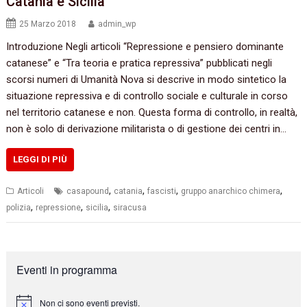
Catania e Sicilia
25 Marzo 2018
admin_wp
Introduzione Negli articoli “Repressione e pensiero dominante
catanese” e “Tra teoria e pratica repressiva” pubblicati negli
scorsi numeri di Umanità Nova si descrive in modo sintetico la
situazione repressiva e di controllo sociale e culturale in corso
nel territorio catanese e non. Questa forma di controllo, in realtà,
non è solo di derivazione militarista o di gestione dei centri in…
LEGGI DI PIÙ
,
,
,
,
Articoli
casapound
catania
fascisti
gruppo anarchico chimera
,
,
,
polizia
repressione
sicilia
siracusa
Eventi in programma
Non ci sono eventi previsti.