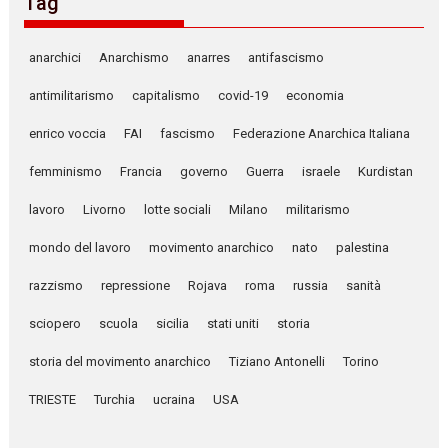
Tag
anarchici
Anarchismo
anarres
antifascismo
antimilitarismo
capitalismo
covid-19
economia
enrico voccia
FAI
fascismo
Federazione Anarchica Italiana
femminismo
Francia
governo
Guerra
israele
Kurdistan
lavoro
Livorno
lotte sociali
Milano
militarismo
mondo del lavoro
movimento anarchico
nato
palestina
razzismo
repressione
Rojava
roma
russia
sanità
sciopero
scuola
sicilia
stati uniti
storia
storia del movimento anarchico
Tiziano Antonelli
Torino
TRIESTE
Turchia
ucraina
USA