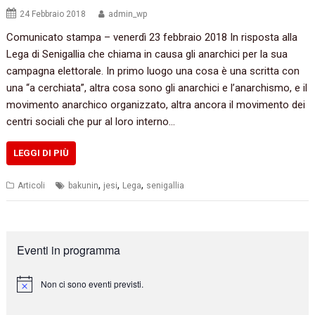
24 Febbraio 2018
admin_wp
Comunicato stampa – venerdì 23 febbraio 2018 In risposta alla
Lega di Senigallia che chiama in causa gli anarchici per la sua
campagna elettorale. In primo luogo una cosa è una scritta con
una “a cerchiata”, altra cosa sono gli anarchici e l’anarchismo, e il
movimento anarchico organizzato, altra ancora il movimento dei
centri sociali che pur al loro interno…
LEGGI DI PIÙ
,
,
,
Articoli
bakunin
jesi
Lega
senigallia
Eventi in programma
Non ci sono eventi previsti.
N
o
t