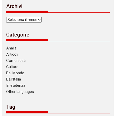
i
Archivi
c
e
Archivi
Categorie
Analisi
Articoli
Comunicati
Culture
Dal Mondo
Dall’Italia
In evidenza
Other languages
Tag