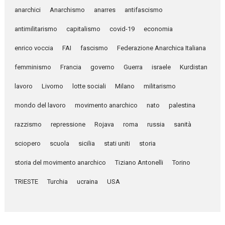
anarchici
Anarchismo
anarres
antifascismo
antimilitarismo
capitalismo
covid-19
economia
enrico voccia
FAI
fascismo
Federazione Anarchica Italiana
femminismo
Francia
governo
Guerra
israele
Kurdistan
lavoro
Livorno
lotte sociali
Milano
militarismo
mondo del lavoro
movimento anarchico
nato
palestina
razzismo
repressione
Rojava
roma
russia
sanità
sciopero
scuola
sicilia
stati uniti
storia
storia del movimento anarchico
Tiziano Antonelli
Torino
TRIESTE
Turchia
ucraina
USA