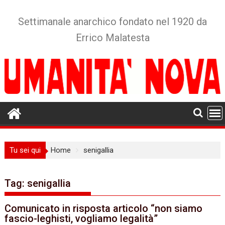
Skip
to
Settimanale anarchico fondato nel 1920 da
content
Errico Malatesta
Tu sei qui
Home
senigallia
Tag:
senigallia
Comunicato in risposta articolo “non siamo
fascio-leghisti, vogliamo legalità”