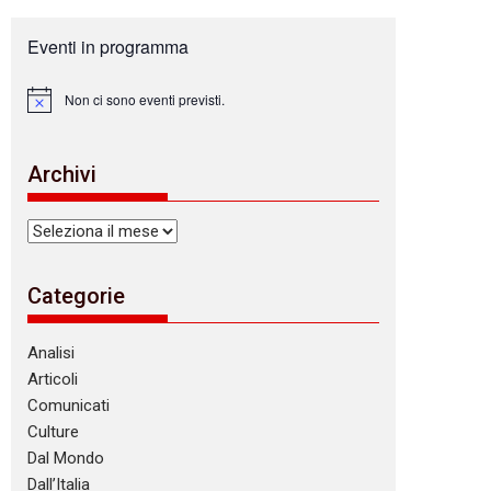
Eventi in programma
Non ci sono eventi previsti.
N
o
t
i
Archivi
c
e
Archivi
Categorie
Analisi
Articoli
Comunicati
Culture
Dal Mondo
Dall’Italia