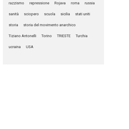
razzismo
repressione
Rojava
roma
russia
sanità
sciopero
scuola
sicilia
stati uniti
storia
storia del movimento anarchico
Tiziano Antonelli
Torino
TRIESTE
Turchia
ucraina
USA