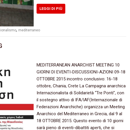
LEGGI DI PIÙ
,
zionalismo
mediterraneo
G
MEDITERRANEAN ANARCHIST MEETING 10‭
‬GIORNI DI EVENTI-DISCUSSIONI-AZIONI 09-18‭
‬OTTOBRE‭ ‬2015 incontro conclusivo:‭ ‬16-18‭
‬ottobre,‭ ‬Chania,‭ ‬Crete La Campagna anarchica
Internazionalista di Solidarietà‭ “‬Tre Ponti‭”‬,‭ ‬con
il sostegno attivo di IFA/IAF(Internazionale di
Federazioni Anarchiche‭) ‬organizza un Meeting
Anarchico del Mediterraneo in Grecia,‭ ‬dal‭ ‬9‭ ‬al‭
‬18‭ ‬OTTOBRE‭ ‬2015.‭ Questo evento di‭ ‬10‭ ‬giorni
sarà pieno di eventi-dibattiti aperti,‭ ‬che si