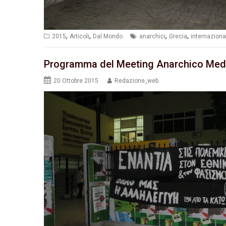
,
,
,
,
2015
Articoli
Dal Mondo
anarchici
Grecia
internazion
Programma del Meeting Anarchico Med
20 Ottobre 2015
Redazione_web