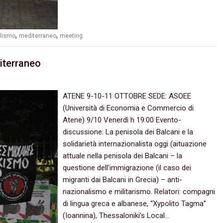
,
,
alismo
mediterraneo
meeting
iterraneo
ATENE‭ ‬9-10-11‭ ‬OTTOBRE SEDE:‭ ‬ASOEE‭
(‬Università di Economia e Commercio di
Atene‭) 9/10‭ ‬Venerdì h‭ ‬19:00‭ ‬Evento-
discussione:‭ ‬La penisola dei Balcani e la
solidarietà internazionalista oggi‭ (‬aituazione
attuale nella penisola dei Balcani‭ – ‬la
questione dell’immigrazione‭ (‬il caso dei
migranti dai Balcani in Grecia‭) – ‬anti-
nazionalismo e militarismo. Relatori:‭ ‬compagni
di lingua greca e albanese,‭ “‬Xypolito Tagma‭”
(‬Ioannina‭)‬,‭ ‬Thessaloniki’s Local…