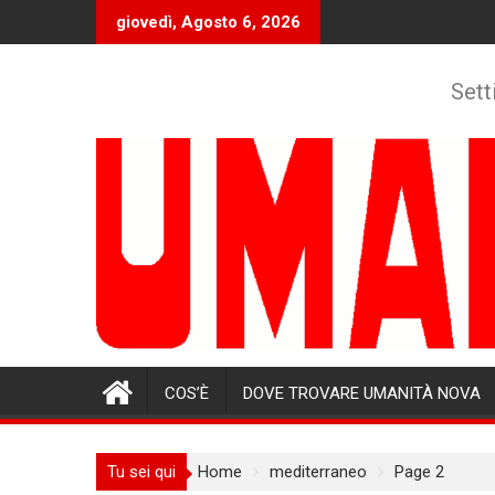
Skip
giovedì, Agosto 6, 2026
to
content
Sett
COS’È
DOVE TROVARE UMANITÀ NOVA
Tu sei qui
Home
mediterraneo
Page 2