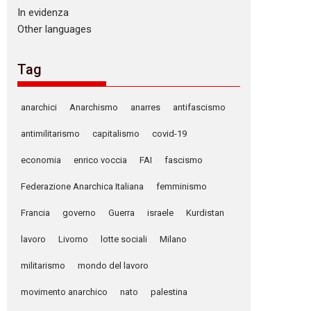
In evidenza
Other languages
Tag
anarchici
Anarchismo
anarres
antifascismo
antimilitarismo
capitalismo
covid-19
economia
enrico voccia
FAI
fascismo
Federazione Anarchica Italiana
femminismo
Francia
governo
Guerra
israele
Kurdistan
lavoro
Livorno
lotte sociali
Milano
militarismo
mondo del lavoro
movimento anarchico
nato
palestina