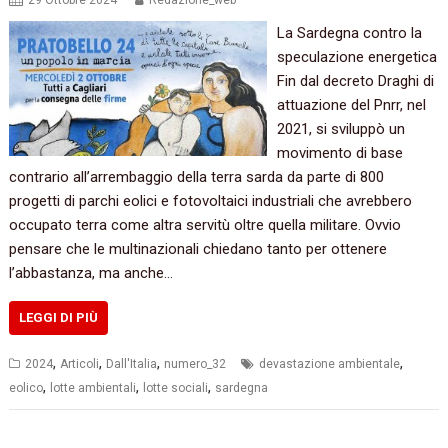
29 Ottobre 2024
Redazione_web
La Sardegna contro la
speculazione energetica
Fin dal decreto Draghi di
attuazione del Pnrr, nel
2021, si sviluppò un
movimento di base
contrario all’arrembaggio della terra sarda da parte di 800
progetti di parchi eolici e fotovoltaici industriali che avrebbero
occupato terra come altra servitù oltre quella militare. Ovvio
pensare che le multinazionali chiedano tanto per ottenere
l’abbastanza, ma anche…
LEGGI DI PIÙ
,
,
,
,
2024
Articoli
Dall'Italia
numero_32
devastazione ambientale
,
,
,
eolico
lotte ambientali
lotte sociali
sardegna