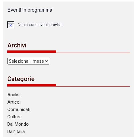
Eventi in programma
Non ci sono eventi previsti.
N
o
t
i
Archivi
c
e
Archivi
Categorie
Analisi
Articoli
Comunicati
Culture
Dal Mondo
Dall’Italia