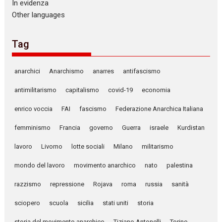
In evidenza
Other languages
Tag
anarchici
Anarchismo
anarres
antifascismo
antimilitarismo
capitalismo
covid-19
economia
enrico voccia
FAI
fascismo
Federazione Anarchica Italiana
femminismo
Francia
governo
Guerra
israele
Kurdistan
lavoro
Livorno
lotte sociali
Milano
militarismo
mondo del lavoro
movimento anarchico
nato
palestina
razzismo
repressione
Rojava
roma
russia
sanità
sciopero
scuola
sicilia
stati uniti
storia
storia del movimento anarchico
Tiziano Antonelli
Torino