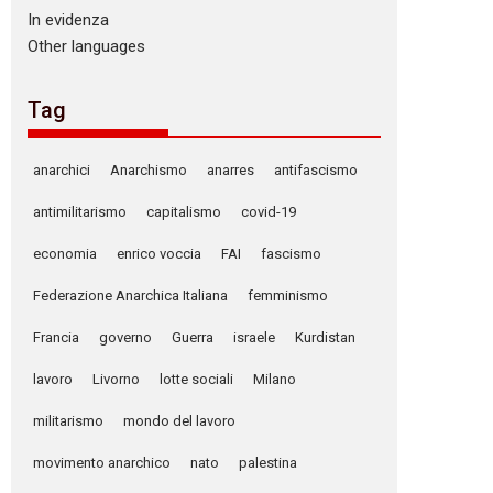
In evidenza
Other languages
Tag
anarchici
Anarchismo
anarres
antifascismo
antimilitarismo
capitalismo
covid-19
economia
enrico voccia
FAI
fascismo
Federazione Anarchica Italiana
femminismo
Francia
governo
Guerra
israele
Kurdistan
lavoro
Livorno
lotte sociali
Milano
militarismo
mondo del lavoro
movimento anarchico
nato
palestina