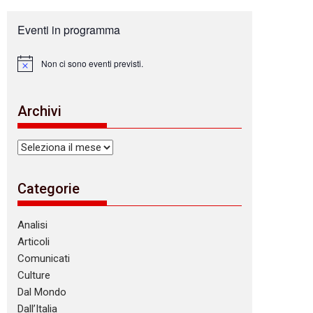
Eventi in programma
Non ci sono eventi previsti.
N
o
t
i
Archivi
c
e
Archivi
Categorie
Analisi
Articoli
Comunicati
Culture
Dal Mondo
Dall’Italia