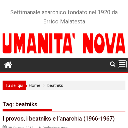
Skip
to
Settimanale anarchico fondato nel 1920 da
content
Errico Malatesta
Tu sei qui
Home
beatniks
Tag:
beatniks
I provos, i beatniks e l’anarchia (1966-1967)