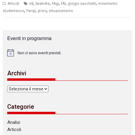
,
,
,
,
,
Articoli
68
beatniks
FAgi
FAI
giorgio sacchetti
movimento
,
,
,
studentesco
Parigi
provo
situazionismo
Eventi in programma
Non ci sono eventi previsti.
N
o
t
i
Archivi
c
e
Archivi
Categorie
Analisi
Articoli