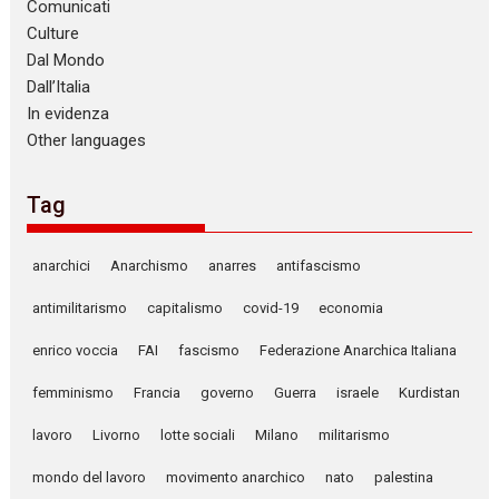
Comunicati
Culture
Dal Mondo
Dall’Italia
In evidenza
Other languages
Tag
anarchici
Anarchismo
anarres
antifascismo
antimilitarismo
capitalismo
covid-19
economia
enrico voccia
FAI
fascismo
Federazione Anarchica Italiana
femminismo
Francia
governo
Guerra
israele
Kurdistan
lavoro
Livorno
lotte sociali
Milano
militarismo
mondo del lavoro
movimento anarchico
nato
palestina