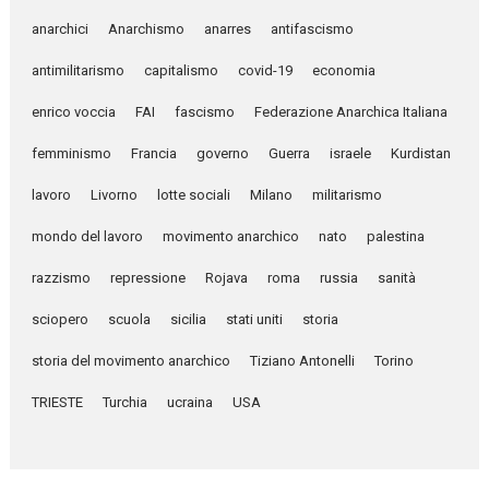
anarchici
Anarchismo
anarres
antifascismo
antimilitarismo
capitalismo
covid-19
economia
enrico voccia
FAI
fascismo
Federazione Anarchica Italiana
femminismo
Francia
governo
Guerra
israele
Kurdistan
lavoro
Livorno
lotte sociali
Milano
militarismo
mondo del lavoro
movimento anarchico
nato
palestina
razzismo
repressione
Rojava
roma
russia
sanità
sciopero
scuola
sicilia
stati uniti
storia
storia del movimento anarchico
Tiziano Antonelli
Torino
TRIESTE
Turchia
ucraina
USA