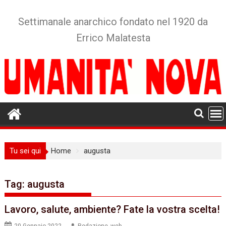
Skip
to
Settimanale anarchico fondato nel 1920 da
content
Errico Malatesta
Tu sei qui
Home
augusta
Tag:
augusta
Lavoro, salute, ambiente? Fate la vostra scelta!