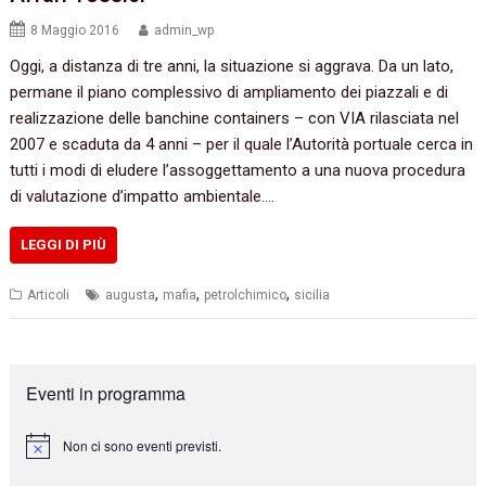
8 Maggio 2016
admin_wp
Oggi,‭ ‬a distanza di tre anni,‭ ‬la situazione si aggrava.‭ ‬Da un lato,‭
‬permane il piano complessivo di ampliamento dei piazzali e di
realizzazione delle banchine containers‭ – ‬con VIA rilasciata nel‭
‬2007‭ ‬e scaduta da‭ ‬4‭ ‬anni‭ – ‬per il quale l’Autorità portuale cerca in
tutti i modi di eludere l’assoggettamento a una nuova procedura
di valutazione d’impatto ambientale.‭…
LEGGI DI PIÙ
,
,
,
Articoli
augusta
mafia
petrolchimico
sicilia
Eventi in programma
Non ci sono eventi previsti.
N
o