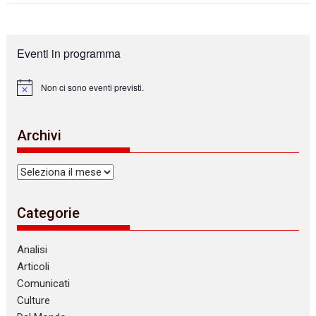
Eventi in programma
Non ci sono eventi previsti.
N
o
t
i
Archivi
c
e
Archivi
Categorie
Analisi
Articoli
Comunicati
Culture