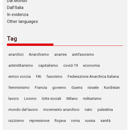
Dal Mondo
Dall’Italia
In evidenza
Other languages
Tag
anarchici
Anarchismo
anarres
antifascismo
antimilitarismo
capitalismo
covid-19
economia
enrico voccia
FAI
fascismo
Federazione Anarchica Italiana
femminismo
Francia
governo
Guerra
israele
Kurdistan
lavoro
Livorno
lotte sociali
Milano
militarismo
mondo del lavoro
movimento anarchico
nato
palestina
razzismo
repressione
Rojava
roma
russia
sanità