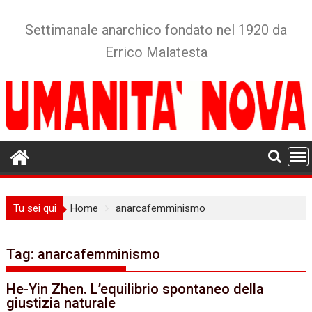
Skip
to
Settimanale anarchico fondato nel 1920 da
content
Errico Malatesta
Tu sei qui
Home
anarcafemminismo
Tag:
anarcafemminismo
He-Yin Zhen. L’equilibrio spontaneo della
giustizia naturale