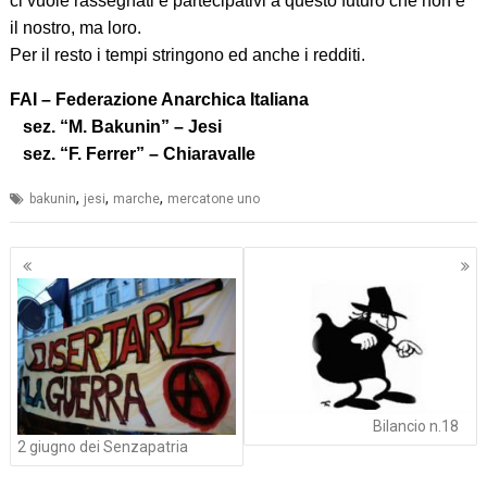
ci vuole rassegnati e partecipativi a questo futuro che non è
il nostro, ma loro.
Per il resto i tempi stringono ed anche i redditi.
FAI – Federazione Anarchica Italiana
sez. “M. Bakunin” – Jesi
sez. “F. Ferrer” – Chiaravalle
,
,
,
bakunin
jesi
marche
mercatone uno
Navigazione
articoli
Bilancio n.18
2 giugno dei Senzapatria