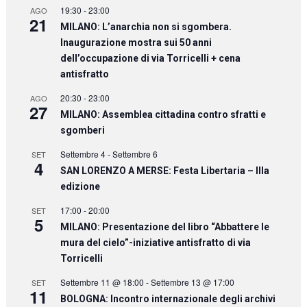
19:30
-
23:00
AGO
21
MILANO: L’anarchia non si sgombera.
Inaugurazione mostra sui 50 anni
dell’occupazione di via Torricelli + cena
antisfratto
20:30
-
23:00
AGO
27
MILANO: Assemblea cittadina contro sfratti e
sgomberi
Settembre 4
-
Settembre 6
SET
4
SAN LORENZO A MERSE: Festa Libertaria – IIIa
edizione
17:00
-
20:00
SET
5
MILANO: Presentazione del libro “Abbattere le
mura del cielo”-iniziative antisfratto di via
Torricelli
Settembre 11 @ 18:00
-
Settembre 13 @ 17:00
SET
11
BOLOGNA: Incontro internazionale degli archivi