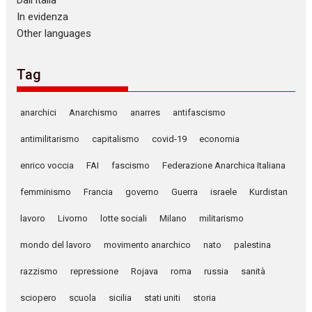
Dall’Italia
In evidenza
Other languages
Tag
anarchici
Anarchismo
anarres
antifascismo
antimilitarismo
capitalismo
covid-19
economia
enrico voccia
FAI
fascismo
Federazione Anarchica Italiana
femminismo
Francia
governo
Guerra
israele
Kurdistan
lavoro
Livorno
lotte sociali
Milano
militarismo
mondo del lavoro
movimento anarchico
nato
palestina
razzismo
repressione
Rojava
roma
russia
sanità
sciopero
scuola
sicilia
stati uniti
storia