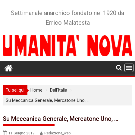
Skip
to
Settimanale anarchico fondato nel 1920 da
content
Errico Malatesta
Tu sei qui
Home
Dall'Italia
Su Meccanica Generale, Mercatone Uno, …
Su Meccanica Generale, Mercatone Uno, …
11 Giugno 2019
Redazione_web