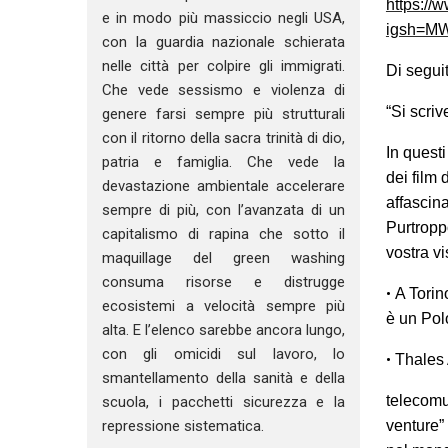
https:/
e in modo più massiccio negli USA,
igsh=M
con la guardia nazionale schierata
nelle città per colpire gli immigrati.
Di seguit
Che vede sessismo e violenza di
“Si scri
genere farsi sempre più strutturali
con il ritorno della sacra trinità di dio,
In questi
patria e famiglia. Che vede la
dei film 
devastazione ambientale accelerare
affascina
sempre di più, con l’avanzata di un
Purtropp
capitalismo di rapina che sotto il
vostra vi
maquillage del green washing
consuma risorse e distrugge
•
A Torin
ecosistemi a velocità sempre più
è un Pol
alta. E l’elenco sarebbe ancora lungo,
con gli omicidi sul lavoro, lo
•
Thales A
smantellamento della sanità e della
telecomun
scuola, i pacchetti sicurezza e la
venture”
repressione sistematica.