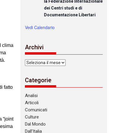
la Federazione Internazionale
dei Centri studi e di
Documentazione Libertari
Vedi Calendario
l clima
Archivi
ema
tà.
Archivi
Categorie
i fatto
Analisi
Articoli
Comunicati
Culture
 “joint
Dal Mondo
cesima
Dall’Italia