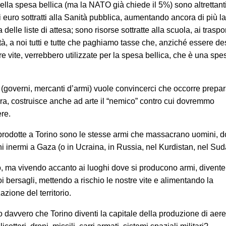
ella spesa bellica (ma la NATO già chiede il 5%) sono altrettant
i euro sottratti alla Sanità pubblica, aumentando ancora di più la
delle liste di attesa; sono risorse sottratte alla scuola, ai traspor
tà, a noi tutti e tutte che paghiamo tasse che, anziché essere de
re vite, verrebbero utilizzate per la spesa bellica, che è una spe
 (governi, mercanti d’armi) vuole convincerci che occorre prepar
rra, costruisce anche ad arte il “nemico” contro cui dovremmo
re.
prodotte a Torino sono le stesse armi che massacrano uomini, 
i inermi a Gaza (o in Ucraina, in Russia, nel Kurdistan, nel S
, ma vivendo accanto ai luoghi dove si producono armi, divent
i bersagli, mettendo a rischio le nostre vite e alimentando la
zazione del territorio.
 davvero che Torino diventi la capitale della produzione di aere