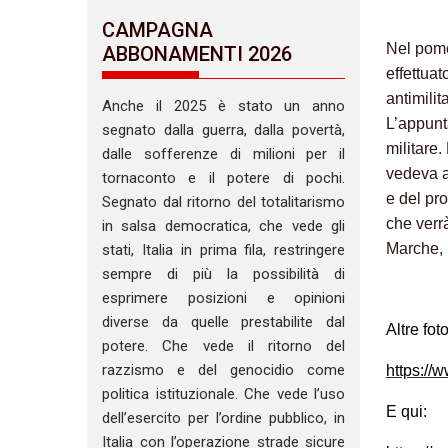
CAMPAGNA
Nel pome
ABBONAMENTI 2026
effettua
antimilit
Anche il 2025 è stato un anno
L’appunt
segnato dalla guerra, dalla povertà,
militare.
dalle sofferenze di milioni per il
vedeva a
tornaconto e il potere di pochi.
e del pr
Segnato dal ritorno del totalitarismo
che verrà
in salsa democratica, che vede gli
Marche, 
stati, Italia in prima fila, restringere
sempre di più la possibilità di
esprimere posizioni e opinioni
diverse da quelle prestabilite dal
Altre foto
potere. Che vede il ritorno del
razzismo e del genocidio come
https://
politica istituzionale. Che vede l’uso
E qui:
dell’esercito per l’ordine pubblico, in
Italia con l’operazione strade sicure