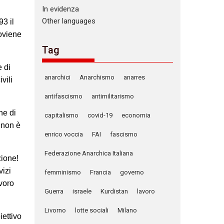
In evidenza
Other languages
93 il
roviene
Tag
 di
anarchici
Anarchismo
anarres
vili
antifascismo
antimilitarismo
ne di
capitalismo
covid-19
economia
o non è
enrico voccia
FAI
fascismo
Federazione Anarchica Italiana
zione!
vizi
femminismo
Francia
governo
avoro
Guerra
israele
Kurdistan
lavoro
Livorno
lotte sociali
Milano
iettivo