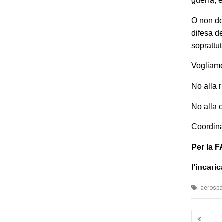
guerra, e
O non do
difesa de
soprattut
Vogliamo
No alla r
No alla 
Coordina
Per la F
l’incaric
aerospa
Navig