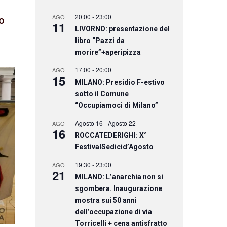
20:00
-
23:00
AGO
o
11
LIVORNO: presentazione del
libro “Pazzi da
morire”+aperipizza
17:00
-
20:00
AGO
15
MILANO: Presidio F-estivo
sotto il Comune
“Occupiamoci di Milano”
Agosto 16
-
Agosto 22
AGO
16
ROCCATEDERIGHI: X°
FestivalSedicid’Agosto
19:30
-
23:00
AGO
21
MILANO: L’anarchia non si
sgombera. Inaugurazione
mostra sui 50 anni
dell’occupazione di via
Torricelli + cena antisfratto