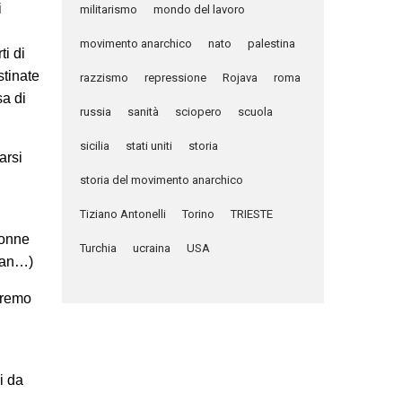
i
militarismo
mondo del lavoro
movimento anarchico
nato
palestina
ti di
stinate
razzismo
repressione
Rojava
roma
sa di
russia
sanità
sciopero
scuola
sicilia
stati uniti
storia
arsi
storia del movimento anarchico
Tiziano Antonelli
Torino
TRIESTE
donne
Turchia
ucraina
USA
udan…)
eremo
i da