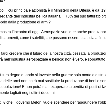
do?
, il cui principale azionista è il Ministero della Difesa, è dal 19
egante dell’industria bellica italiana: il 75% del suo fatturato p
roprio dalla produzione di armi?
ostra l’incontro di oggi, Aerospazio vuol dire anche produzione
di strumenti, come i satelliti, che possono essere usati sia a fini ci
ari.
farci credere che il futuro della nostra città, cessata la produzio
rà nell’industria aerospaziale e bellica: non è vero, e soprattutt
futuro degno quando si investe nella guerra: solo morte e distru
ia delle armi non potrà mai sostituire la produzione di beni e ser
a popolazione! E non potrà mai recuperare la perdita di posti di l
ente tagliati negli ultimi decenni!
i di € che il governo Meloni vuole spendere per raggiungere l’obb