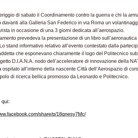
riggio di sabato il Coordinamento contro la guerra e chi la arm
to davanti alla Galleria San Federico in via Roma un volantinagg
arista in occasione di una 3 giorni dedicata all’aerospazio.
amento prevedeva la presentazione di un libro sull’aeronautica
 Lo stand informativo relativo all’evento contestato dallə partecip
ddettə che esponevano chiaramente il logo del Politecnico sub
ogetto D.I.A.N.A. nodo dell’acceleratore di innovazione della N
 ospitato all’interno della nascente Città dell’Aerospazio di cor
polo di ricerca bellica promosso da Leonardo e Politecnico.
 qui:
www.facebook.com/share/p/18qnesy7Mc/