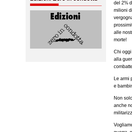
del 2% d
milioni d
vergogna 
prossimi
alle nost
morte!
Chi oggi
alla gue
combatte
Le armi 
e bambin
Non solo
anche no
militariz
Vogliamo