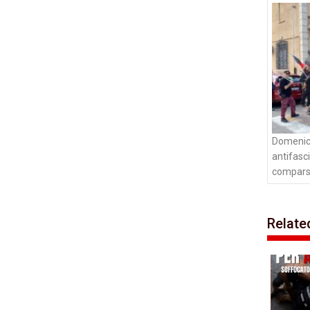
artico
Domenica
antifasci
comparse 
Relate