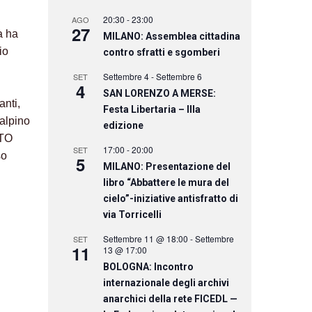
20:30
-
23:00
AGO
27
a ha
MILANO: Assemblea cittadina
io
contro sfratti e sgomberi
Settembre 4
-
Settembre 6
SET
4
SAN LORENZO A MERSE:
anti,
Festa Libertaria – IIIa
alpino
edizione
ATO
17:00
-
20:00
SET
so
5
MILANO: Presentazione del
libro “Abbattere le mura del
cielo”-iniziative antisfratto di
via Torricelli
Settembre 11 @ 18:00
-
Settembre
SET
11
13 @ 17:00
BOLOGNA: Incontro
internazionale degli archivi
anarchici della rete FICEDL —