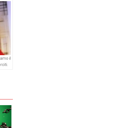
amo il
citi.