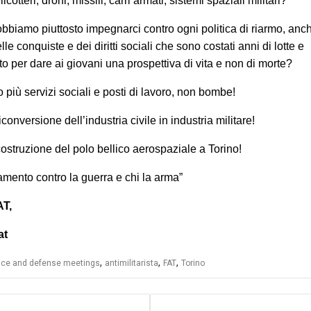
licotteri, droni, missili, carri armati, sistemi spaziali militari?
bbiamo piuttosto impegnarci contro ogni politica di riarmo, anc
lle conquiste e dei diritti sociali che sono costati anni di lotte e
to per dare ai giovani una prospettiva di vita e non di morte?
 più servizi sociali e posti di lavoro, non bombe!
iconversione dell’industria civile in industria militare!
costruzione del polo bellico aerospaziale a Torino!
mento contro la guerra e chi la arma”
AT,
at
,
,
,
ce and defense meetings
antimilitarista
FAT
Torino
azione