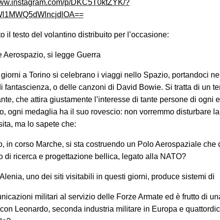
/www.instagram.com/p/DKC5T0ktZYK/?
Wl1MWQ5dWlncjdlOA==
o il testo del volantino distribuito per l’occasione:
ve Aerospazio, si legge Guerra
 giorni a Torino si celebrano i viaggi nello Spazio, portandoci ne
di fantascienza, o delle canzoni di David Bowie. Si tratta di un t
nte, che attira giustamente l’interesse di tante persone di ogni e
o, ogni medaglia ha il suo rovescio: non vorremmo disturbare la
sita, ma lo sapete che:
o, in corso Marche, si sta costruendo un Polo Aerospaziale che d
o di ricerca e progettazione bellica, legato alla NATO?
lenia, uno dei siti visitabili in questi giorni, produce sistemi di
icazioni militari al servizio delle Forze Armate ed è frutto di una
 con Leonardo, seconda industria militare in Europa e quattordi