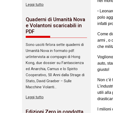
nel mon
Leggi tutto
•
Leonardo
polo aggr
Quaderni di Umanità Nova
infatti p
e Volantoni scaricabili in
PDF
Come dim
armi , o 
Sono usciti fin’ora sette quaderni di
che milit
Umanità Nova in formato pdf:
un’intervista ai compagni di Hong
Vogliono 
Kong, due dossier su Fantascienza
auto, sta
ed Anarchia, Camus e lo Spirito
giusto!
Cooperativo, 50 Anni dalla Strage di
Non c’è 
Stato, David Graeber – Sulle
L’industr
Macchine Volanti…
utili all
Leggi tutto
drasticam
I milion
Edizioni Zero in condotta