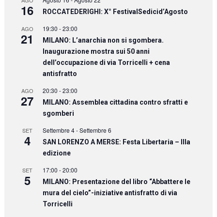
AGO
16
ROCCATEDERIGHI: X° FestivalSedicid’Agosto
19:30
-
23:00
AGO
21
MILANO: L’anarchia non si sgombera.
Inaugurazione mostra sui 50 anni
dell’occupazione di via Torricelli + cena
antisfratto
20:30
-
23:00
AGO
27
MILANO: Assemblea cittadina contro sfratti e
sgomberi
Settembre 4
-
Settembre 6
SET
4
SAN LORENZO A MERSE: Festa Libertaria – IIIa
edizione
17:00
-
20:00
SET
5
MILANO: Presentazione del libro “Abbattere le
mura del cielo”-iniziative antisfratto di via
Torricelli