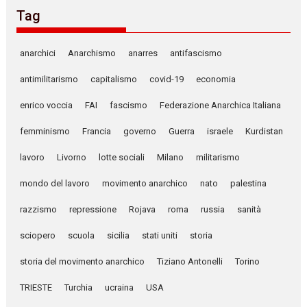
Tag
anarchici
Anarchismo
anarres
antifascismo
antimilitarismo
capitalismo
covid-19
economia
enrico voccia
FAI
fascismo
Federazione Anarchica Italiana
femminismo
Francia
governo
Guerra
israele
Kurdistan
lavoro
Livorno
lotte sociali
Milano
militarismo
mondo del lavoro
movimento anarchico
nato
palestina
razzismo
repressione
Rojava
roma
russia
sanità
sciopero
scuola
sicilia
stati uniti
storia
storia del movimento anarchico
Tiziano Antonelli
Torino
TRIESTE
Turchia
ucraina
USA