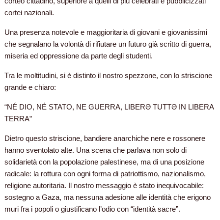
corteo cittadino, superiore a quelli di più celebrati e pubblicizzati
cortei nazionali.
Una presenza notevole e maggioritaria di giovani e giovanissimi
che segnalano la volontà di rifiutare un futuro già scritto di guerra,
miseria ed oppressione da parte degli studenti.
Tra le moltitudini, si è distinto il nostro spezzone, con lo striscione
grande e chiaro:
“NÉ DIO, NÉ STATO, NE GUERRA, LIBERƏ TUTTƏ IN LIBERA
TERRA”
Dietro questo striscione, bandiere anarchiche nere e rossonere
hanno sventolato alte. Una scena che parlava non solo di
solidarietà con la popolazione palestinese, ma di una posizione
radicale: la rottura con ogni forma di patriottismo, nazionalismo,
religione autoritaria. Il nostro messaggio è stato inequivocabile:
sostegno a Gaza, ma nessuna adesione alle identità che erigono
muri fra i popoli o giustificano l’odio con “identità sacre”.