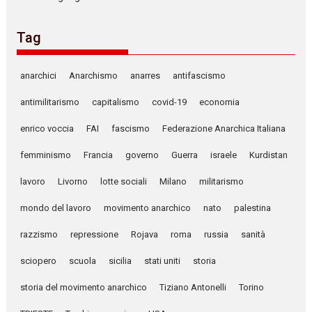
Tag
anarchici
Anarchismo
anarres
antifascismo
antimilitarismo
capitalismo
covid-19
economia
enrico voccia
FAI
fascismo
Federazione Anarchica Italiana
femminismo
Francia
governo
Guerra
israele
Kurdistan
lavoro
Livorno
lotte sociali
Milano
militarismo
mondo del lavoro
movimento anarchico
nato
palestina
razzismo
repressione
Rojava
roma
russia
sanità
sciopero
scuola
sicilia
stati uniti
storia
storia del movimento anarchico
Tiziano Antonelli
Torino