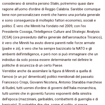
considerano di sinistra persino Stalin, potremmo quasi dare
ragione all’uomo d’ordine di Reggio Calabria. Sarebbe comunque
bene non personalizzare eventi che hanno una portata generale
e sono conseguenza di molteplici fattori economici, sociali e
politici. È vero che Minniti ha fondato nel 2009, con l’ex
Presidente Cossiga, l’Intelligence Culture and Strategic Analysis
(ICSA) (ora presieduto dall’ex generale dell’aeronautica Tricarico),
è vero che Minniti ha avuto diversi parenti nelle forze armate
(padre e zii), è vero che ha sempre bazzicato la NATO e gli
ambienti dell’intelligence, e però non si può immaginare che un
individuo da solo possa essere determinante nel definire le
politiche di sicurezza di un certo Paese.
Verrebbe anche da assimilare la figura di Minniti a quella di
famosi (e un po’ dimenticati) politici meridionali del passato:
Francesco Crispi, Giovanni Nicotera, Antonio Starabba marchese
di Rudinì, tutti uomini d’ordine di governi dell’Italia monarchica,
tutti uomini che in gioventù furono esponenti della sinistra
dell’epoca (mazziniani, garibaldini, combattenti di guerriglia e di
barricata). Si potrebbe dire che, come al solito, si nasce