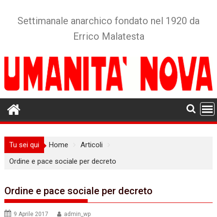
Skip
to
Settimanale anarchico fondato nel 1920 da
content
Errico Malatesta
Tu sei qui
Home
Articoli
Ordine e pace sociale per decreto
Ordine e pace sociale per decreto
9 Aprile 2017
admin_wp