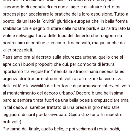
l’incomodo di accoglierli nei nuovi lager e di istruire frettolosi
processi per accelerare le pratiche della loro espulsione. Tutto a
posto: da un lato la “civiltà” giuridica europea che, in bella forma,
stabilisce chi è degno di stare dalle nostre parti, e dall’altro lato la
virile e selvaggia forza delle tribù del deserto che fungono da
nostri sbirri di confine e, in caso di necessità, magari anche da
killer prezzolati.
Passiamo ora al decreto sulla sicurezza urbana, quello che si
apre con i buoni propositi che qui, per comodità di lettura,
riportiamo tra virgolette: “ritenuta la straordinaria necessità ed
urgenza di introdurre strumenti volti a rafforzare la sicurezza
delle città e la vivibilità dei territori e di promuovere interventi volti
al mantenimento del decoro urbano.” Decoro è una bellissima
parola: sembra tirata fuori da una bella poesia crepuscolare (ma,
in tal caso, si sarebbe trattato di una presa in giro nello stile
leggiadro di cui il poeta-avvocato Guido Gozzano fu maestro
notevole).
Partiamo dal finale, quello bello, e poi vediamo il resto: soldi,