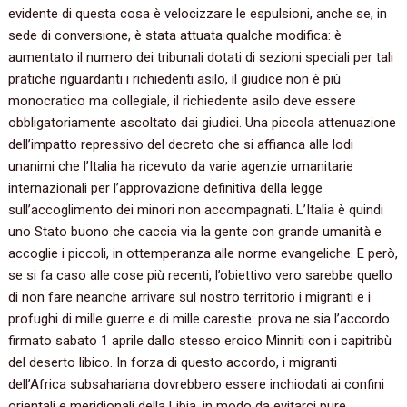
evidente di questa cosa è velocizzare le espulsioni, anche se, in
sede di conversione, è stata attuata qualche modifica: è
aumentato il numero dei tribunali dotati di sezioni speciali per tali
pratiche riguardanti i richiedenti asilo, il giudice non è più
monocratico ma collegiale, il richiedente asilo deve essere
obbligatoriamente ascoltato dai giudici. Una piccola attenuazione
dell’impatto repressivo del decreto che si affianca alle lodi
unanimi che l’Italia ha ricevuto da varie agenzie umanitarie
internazionali per l’approvazione definitiva della legge
sull’accoglimento dei minori non accompagnati. L’Italia è quindi
uno Stato buono che caccia via la gente con grande umanità e
accoglie i piccoli, in ottemperanza alle norme evangeliche. E però,
se si fa caso alle cose più recenti, l’obiettivo vero sarebbe quello
di non fare neanche arrivare sul nostro territorio i migranti e i
profughi di mille guerre e di mille carestie: prova ne sia l’accordo
firmato sabato 1 aprile dallo stesso eroico Minniti con i capitribù
del deserto libico. In forza di questo accordo, i migranti
dell’Africa subsahariana dovrebbero essere inchiodati ai confini
orientali e meridionali della Libia, in modo da evitarci pure