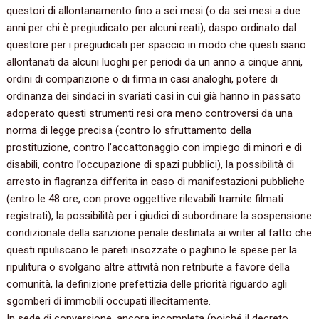
questori di allontanamento fino a sei mesi (o da sei mesi a due
anni per chi è pregiudicato per alcuni reati), daspo ordinato dal
questore per i pregiudicati per spaccio in modo che questi siano
allontanati da alcuni luoghi per periodi da un anno a cinque anni,
ordini di comparizione o di firma in casi analoghi, potere di
ordinanza dei sindaci in svariati casi in cui già hanno in passato
adoperato questi strumenti resi ora meno controversi da una
norma di legge precisa (contro lo sfruttamento della
prostituzione, contro l’accattonaggio con impiego di minori e di
disabili, contro l’occupazione di spazi pubblici), la possibilità di
arresto in flagranza differita in caso di manifestazioni pubbliche
(entro le 48 ore, con prove oggettive rilevabili tramite filmati
registrati), la possibilità per i giudici di subordinare la sospensione
condizionale della sanzione penale destinata ai writer al fatto che
questi ripuliscano le pareti insozzate o paghino le spese per la
ripulitura o svolgano altre attività non retribuite a favore della
comunità, la definizione prefettizia delle priorità riguardo agli
sgomberi di immobili occupati illecitamente.
In sede di conversione, ancora incompleta (poiché il decreto