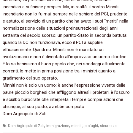
incendiari e si finisce pompieri. Ma, in realtà, il nostro Minniti
incendiario non lo fu mai: sempre nelle schiere del PCI, prudente
e astuto, al servizio di un partito che ha avuto i suoi “meriti” nella
normalizzazione delle situazioni preinsurrezionali degli anni
settanta del secolo scorso; un partito-Stato in seconda battuta:
quando la DC non funzionava, ecco il PCI a supplire
efficacemente. Quindi no: Minniti non è mai stato un
rivoluzionario e non è diventato all’improvviso un uomo d’ordine.
E lo sa benissimo il buon popolo che, nei sondaggi attualmente
correnti, lo mette in prima posizione tra i ministri quanto a
gradimento del suo operato.
Minniti non è solo un uomo: è anche l’espressione vivente delle
paure piccolo borghesi che affliggono altresì i proletari, è l’oscuro
e scialbo burocrate che interpreta i tempi e compie azioni che
chiunque, al suo posto, avrebbe compiuto.
Dom Argiropulo di Zab.
,
,
,
,
Dom Argiropulo di Zab
immigrazione
minniti
profughi
sicurezza