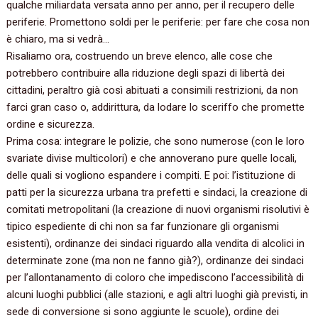
qualche miliardata versata anno per anno, per il recupero delle
periferie. Promettono soldi per le periferie: per fare che cosa non
è chiaro, ma si vedrà…
Risaliamo ora, costruendo un breve elenco, alle cose che
potrebbero contribuire alla riduzione degli spazi di libertà dei
cittadini, peraltro già così abituati a consimili restrizioni, da non
farci gran caso o, addirittura, da lodare lo sceriffo che promette
ordine e sicurezza.
Prima cosa: integrare le polizie, che sono numerose (con le loro
svariate divise multicolori) e che annoverano pure quelle locali,
delle quali si vogliono espandere i compiti. E poi: l’istituzione di
patti per la sicurezza urbana tra prefetti e sindaci, la creazione di
comitati metropolitani (la creazione di nuovi organismi risolutivi è
tipico espediente di chi non sa far funzionare gli organismi
esistenti), ordinanze dei sindaci riguardo alla vendita di alcolici in
determinate zone (ma non ne fanno già?), ordinanze dei sindaci
per l’allontanamento di coloro che impediscono l’accessibilità di
alcuni luoghi pubblici (alle stazioni, e agli altri luoghi già previsti, in
sede di conversione si sono aggiunte le scuole), ordine dei