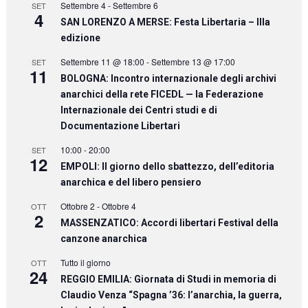
Settembre 4
-
Settembre 6
SET
4
SAN LORENZO A MERSE: Festa Libertaria – IIIa
edizione
Settembre 11 @ 18:00
-
Settembre 13 @ 17:00
SET
11
BOLOGNA: Incontro internazionale degli archivi
anarchici della rete FICEDL — la Federazione
Internazionale dei Centri studi e di
Documentazione Libertari
10:00
-
20:00
SET
12
EMPOLI: Il giorno dello sbattezzo, dell’editoria
anarchica e del libero pensiero
Ottobre 2
-
Ottobre 4
OTT
2
MASSENZATICO: Accordi libertari Festival della
canzone anarchica
Tutto il giorno
OTT
24
REGGIO EMILIA: Giornata di Studi in memoria di
Claudio Venza “Spagna ’36: l’anarchia, la guerra,