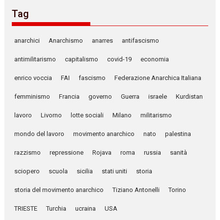
Tag
anarchici
Anarchismo
anarres
antifascismo
antimilitarismo
capitalismo
covid-19
economia
enrico voccia
FAI
fascismo
Federazione Anarchica Italiana
femminismo
Francia
governo
Guerra
israele
Kurdistan
lavoro
Livorno
lotte sociali
Milano
militarismo
mondo del lavoro
movimento anarchico
nato
palestina
razzismo
repressione
Rojava
roma
russia
sanità
sciopero
scuola
sicilia
stati uniti
storia
storia del movimento anarchico
Tiziano Antonelli
Torino
TRIESTE
Turchia
ucraina
USA