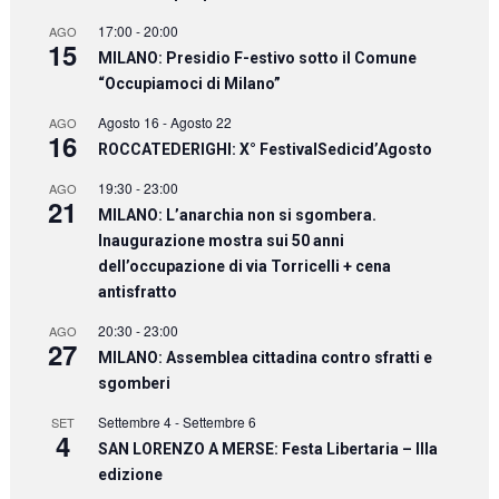
17:00
-
20:00
AGO
15
MILANO: Presidio F-estivo sotto il Comune
“Occupiamoci di Milano”
Agosto 16
-
Agosto 22
AGO
16
ROCCATEDERIGHI: X° FestivalSedicid’Agosto
19:30
-
23:00
AGO
21
MILANO: L’anarchia non si sgombera.
Inaugurazione mostra sui 50 anni
dell’occupazione di via Torricelli + cena
antisfratto
20:30
-
23:00
AGO
27
MILANO: Assemblea cittadina contro sfratti e
sgomberi
Settembre 4
-
Settembre 6
SET
4
SAN LORENZO A MERSE: Festa Libertaria – IIIa
edizione