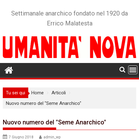
Skip
to
Settimanale anarchico fondato nel 1920 da
content
Errico Malatesta
Tu sei qui
Home
Articoli
Nuovo numero del "Seme Anarchico"
Nuovo numero del "Seme Anarchico"
7 Giugno 2018
admin_wp