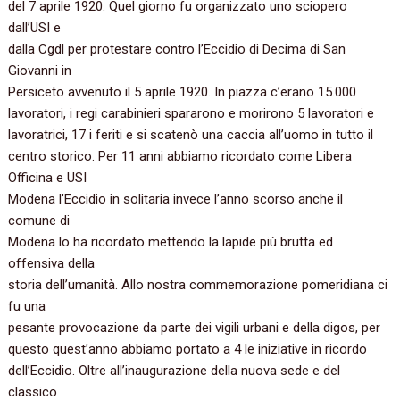
del 7 aprile 1920. Quel giorno fu organizzato uno sciopero
dall’USI e
dalla Cgdl per protestare contro l’Eccidio di Decima di San
Giovanni in
Persiceto avvenuto il 5 aprile 1920. In piazza c’erano 15.000
lavoratori, i regi carabinieri spararono e morirono 5 lavoratori e
lavoratrici, 17 i feriti e si scatenò una caccia all’uomo in tutto il
centro storico. Per 11 anni abbiamo ricordato come Libera
Officina e USI
Modena l’Eccidio in solitaria invece l’anno scorso anche il
comune di
Modena lo ha ricordato mettendo la lapide più brutta ed
offensiva della
storia dell’umanità. Allo nostra commemorazione pomeridiana ci
fu una
pesante provocazione da parte dei vigili urbani e della digos, per
questo quest’anno abbiamo portato a 4 le iniziative in ricordo
dell’Eccidio. Oltre all’inaugurazione della nuova sede e del
classico