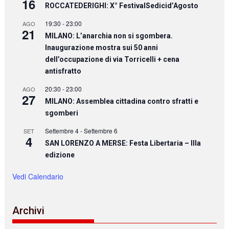
16
ROCCATEDERIGHI: X° FestivalSedicid’Agosto
19:30
-
23:00
AGO
21
MILANO: L’anarchia non si sgombera.
Inaugurazione mostra sui 50 anni
dell’occupazione di via Torricelli + cena
antisfratto
20:30
-
23:00
AGO
27
MILANO: Assemblea cittadina contro sfratti e
sgomberi
Settembre 4
-
Settembre 6
SET
4
SAN LORENZO A MERSE: Festa Libertaria – IIIa
edizione
Vedi Calendario
Archivi