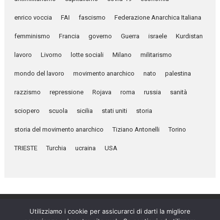
enrico voccia
FAI
fascismo
Federazione Anarchica Italiana
femminismo
Francia
governo
Guerra
israele
Kurdistan
lavoro
Livorno
lotte sociali
Milano
militarismo
mondo del lavoro
movimento anarchico
nato
palestina
razzismo
repressione
Rojava
roma
russia
sanità
sciopero
scuola
sicilia
stati uniti
storia
storia del movimento anarchico
Tiziano Antonelli
Torino
TRIESTE
Turchia
ucraina
USA
Utilizziamo i cookie per assicurarci di darti la migliore