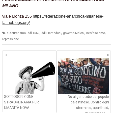
MILANO
viale Monza 255
https://federazione-anarchica-milanese-
fai.noblogs.org/
,
,
,
,
,
autoritarismo
ddl 1660
ddl Piantedosi
governo Meloni
neofascismo
repressione
Navigazione
articoli
SOTTOSCRIZIONE
No al genocidio del popolo
STRAORDINARIA PER
palestinese. Contro ogni
UMANITÀ NOVA
sterminio, apartheid,