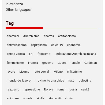
In evidenza
Other languages
Tag
anarchici
Anarchismo
anarres
antifascismo
antimilitarismo
capitalismo
covid-19
economia
enrico voccia
FAI
fascismo
Federazione Anarchica Italiana
femminismo
Francia
governo
Guerra
israele
Kurdistan
lavoro
Livorno
lotte sociali
Milano
militarismo
mondo del lavoro
movimento anarchico
nato
palestina
razzismo
repressione
Rojava
roma
russia
sanità
sciopero
scuola
sicilia
stati uniti
storia