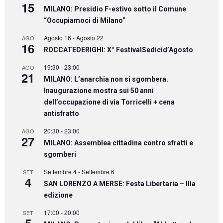
15
MILANO: Presidio F-estivo sotto il Comune
“Occupiamoci di Milano”
Agosto 16
-
Agosto 22
AGO
16
ROCCATEDERIGHI: X° FestivalSedicid’Agosto
19:30
-
23:00
AGO
21
MILANO: L’anarchia non si sgombera.
Inaugurazione mostra sui 50 anni
dell’occupazione di via Torricelli + cena
antisfratto
20:30
-
23:00
AGO
27
MILANO: Assemblea cittadina contro sfratti e
sgomberi
Settembre 4
-
Settembre 6
SET
4
SAN LORENZO A MERSE: Festa Libertaria – IIIa
edizione
17:00
-
20:00
SET