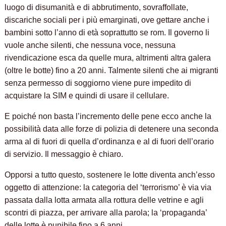
luogo di disumanità e di abbrutimento, sovraffollate,
discariche sociali per i più emarginati, ove gettare anche i
bambini sotto l’anno di età soprattutto se rom. Il governo li
vuole anche silenti, che nessuna voce, nessuna
rivendicazione esca da quelle mura, altrimenti altra galera
(oltre le botte) fino a 20 anni. Talmente silenti che ai migranti
senza permesso di soggiorno viene pure impedito di
acquistare la SIM e quindi di usare il cellulare.
E poiché non basta l’incremento delle pene ecco anche la
possibilità data alle forze di polizia di detenere una seconda
arma al di fuori di quella d’ordinanza e al di fuori dell’orario
di servizio. Il messaggio è chiaro.
Opporsi a tutto questo, sostenere le lotte diventa anch’esso
oggetto di attenzione: la categoria del ‘terrorismo’ è via via
passata dalla lotta armata alla rottura delle vetrine e agli
scontri di piazza, per arrivare alla parola; la ‘propaganda’
delle lotte è punibile fino a 6 anni.