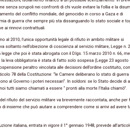
ne senza scrupoli nei confronti di chi vuole evitare la follia e la disu
rgamento del conflitto mondiale, del genocidio in corso a Gaza e di
ia di guerra che sempre più sta dissanguando lo stato sociale e to
e ai rinnovi contrattuali.
 fino al 2010, l’unica opportunità legale di rifiuto in ambito militare si
va soltanto nell’obiezione di coscienza al servizio militare, Legge n. 
 legge che poi è stata abrogata con il D.lgs. 15 marzo 2010 n. 66, men
, la leva obbligatoria è stata di fatto solo sospesa (Legge 23 agosto
Sospensione peraltro vincolata alle decisioni dell’ordine costituito, c
articolo 78 della Costituzione: “le Camere deliberano lo stato di guerra
ono al Governo i poteri necessari”. In soldoni: se lo Stato decide di 
noi tutti siamo chiamati a essere “ pronti alla morte l’Italia chiamò”.
 del rifiuto del servizio militare va brevemente raccontata, anche per 
 di insieme che può aiutare a comprendere come si arrivi ad avere ta
zione italiana, entrata in vigore il 1° gennaio 1948, prevede all’artico