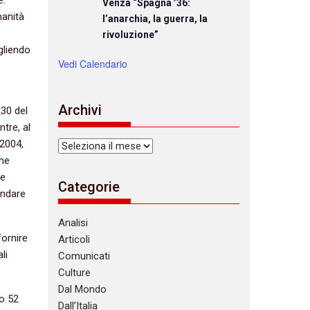
Venza “Spagna ’36:
manità
l’anarchia, la guerra, la
rivoluzione”
gliendo
Vedi Calendario
Archivi
230 del
tre, al
 2004,
Archivi
ome
 e
Categorie
andare
Analisi
fornire
Articoli
li
Comunicati
Culture
Dal Mondo
lo 52
Dall’Italia