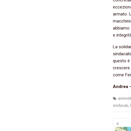
eccezional
armato. U
macchinis
abbiamo v
e integri
La solidar
sindacali
questo è 
crescere 
come Fer
Andrea –
antimil
,
sindacali
Navig
artico