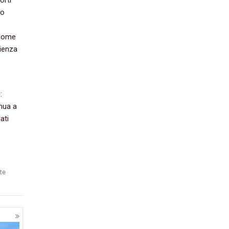
ro
 come
ienza
:
nua a
ati
tte