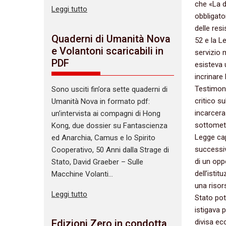
che «La di
Leggi tutto
obbligator
delle resi
Quaderni di Umanità Nova
52 e la Le
e Volantoni scaricabili in
servizio m
PDF
esisteva 
incrinare 
Testimoni
Sono usciti fin’ora sette quaderni di
critico su
Umanità Nova in formato pdf:
incarcera
un’intervista ai compagni di Hong
sottomett
Kong, due dossier su Fantascienza
Legge cap
ed Anarchia, Camus e lo Spirito
successi
Cooperativo, 50 Anni dalla Strage di
di un opp
Stato, David Graeber – Sulle
dell’isti
Macchine Volanti…
una risor
Leggi tutto
Stato pot
istigava 
divisa ecc
Edizioni Zero in condotta