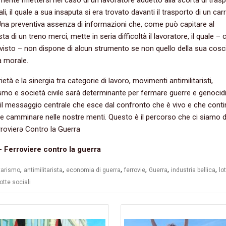
i, il quale a sua insaputa si era trovato davanti il trasporto di un car
na preventiva assenza di informazioni che, come può capitare al
ta di un treno merci, mette in seria difficoltà il lavoratore, il quale –
isto – non dispone di alcun strumento se non quello della sua cosc
tà morale.
ietà e la sinergia tra categorie di lavoro, movimenti antimilitaristi,
smo e società civile sarà determinante per fermare guerre e genocidi
il messaggio centrale che esce dal confronto che è vivo e che conti
e camminare nelle nostre menti. Questo è il percorso che ci siamo d
rovierə Contro la Guerra
 Ferroviere contro la guerra
,
,
,
,
,
,
itarismo
antimilitarista
economia di guerra
ferrovie
Guerra
industria bellica
lo
lotte sociali
azione
li