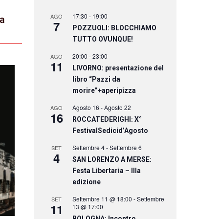
17:30
-
19:00
AGO
la
7
POZZUOLI: BLOCCHIAMO
TUTTO OVUNQUE!
20:00
-
23:00
AGO
11
LIVORNO: presentazione del
libro “Pazzi da
morire”+aperipizza
Agosto 16
-
Agosto 22
AGO
16
ROCCATEDERIGHI: X°
FestivalSedicid’Agosto
Settembre 4
-
Settembre 6
SET
4
SAN LORENZO A MERSE:
Festa Libertaria – IIIa
edizione
Settembre 11 @ 18:00
-
Settembre
SET
11
13 @ 17:00
BOLOGNA: Incontro