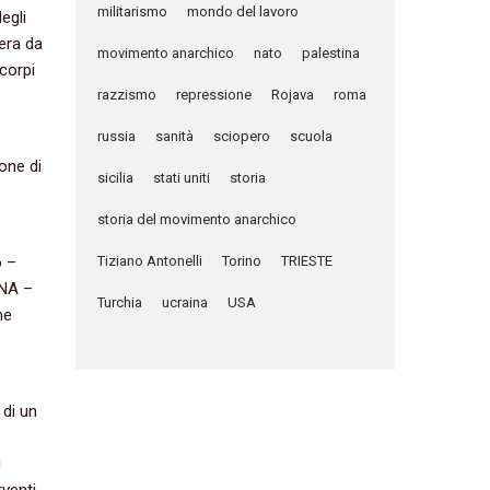
militarismo
mondo del lavoro
egli
’era da
movimento anarchico
nato
palestina
 corpi
razzismo
repressione
Rojava
roma
russia
sanità
sciopero
scuola
one di
sicilia
stati uniti
storia
storia del movimento anarchico
o –
Tiziano Antonelli
Torino
TRIESTE
INA –
Turchia
ucraina
USA
ne
 di un
i
rventi