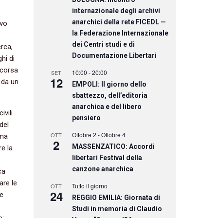
internazionale degli archivi
anarchici della rete FICEDL —
ivo
la Federazione Internazionale
o
dei Centri studi e di
erca,
Documentazione Libertari
hi di
a corsa
10:00
-
20:00
SET
12
 da un
EMPOLI: Il giorno dello
sbattezzo, dell’editoria
anarchica e del libero
ivili
pensiero
del
Ottobre 2
-
Ottobre 4
OTT
 ma
2
MASSENZATICO: Accordi
e la
libertari Festival della
canzone anarchica
ca
are le
Tutto il giorno
OTT
24
he
REGGIO EMILIA: Giornata di
Studi in memoria di Claudio
e: