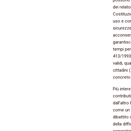
dei relato
Costituzi
uso e con
sicurezze
acconsent
garantisc
tempi per
413/1993 
validi, qu
cittadini 
concreto 
Più intere
contributi
dall’altr
come un di
dibattito
della diff
concretam