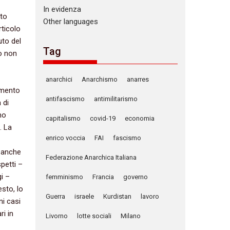
In evidenza
ito
Other languages
rticolo
uto del
Tag
to non
anarchici
Anarchismo
anarres
imento
antifascismo
antimilitarismo
 di
no
capitalismo
covid-19
economia
. La
enrico voccia
FAI
fascismo
 anche
Federazione Anarchica Italiana
petti –
gi –
femminismo
Francia
governo
esto, lo
Guerra
israele
Kurdistan
lavoro
ni casi
ri in
Livorno
lotte sociali
Milano