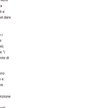
la
i a
el dare
 i
e
più
e “i
ente di
loro
o e
ne
unzione
orti