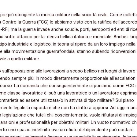
pre più stringente la morsa militare nella società civile. Come collett
ə Contro la Guerra (FCG) lo abbiamo visto con la ratifica dell’accord
RFI, ma la guerra invade anche scuole, porti, aeroporti ed enti di ric
ù sotto attacco per la deriva bellica italiana e mondiale. Anche i luog
tipo industriale e logistico, in teoria al riparo da un loro impiego nell
 e alla movimentazione guerrafondaia, stanno subendo riconversioni
ile a quello militare.
to sull’opposizione alle lavorazioni a scopo bellico nei luoghi di lavoro c
endo sempre più, in modo direttamente proporzionale all’escalation 
n corso. La domanda che conseguentemente ci poniamo come FCG
e classe lavoratrice è: può una lavoratrice o un lavoratore esprimer
ntrarietà ad essere utilizzata/o in attività di tipo militare? Sul piano
mente legale la risposta è che non ha diritto a opporsi. Ad oggi man
a legislazione che tuteli chi, coscientemente, vuole rifiutarsi di impieg
ansioni e professionalità per obiettivi militari. Un vuoto normativo c
erto uno spazio indefinito ove un rifiuto del dipendente può costare
 vessazioni, isolamento financo a un possibile licenziamento. In brev