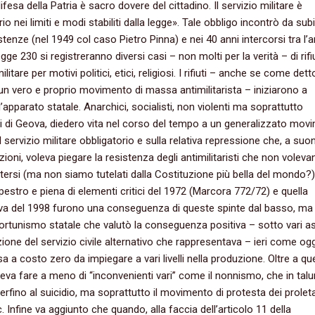
fesa della Patria è sacro dovere del cittadino. Il servizio militare è
io nei limiti e modi stabiliti dalla legge». Tale obbligo incontrò da sub
stenze (nel 1949 col caso Pietro Pinna) e nei 40 anni intercorsi tra l’a
gge 230 si registreranno diversi casi – non molti per la verità – di rifi
ilitare per motivi politici, etici, religiosi. I rifiuti – anche se come det
un vero e proprio movimento di massa antimilitarista – iniziarono a
l’apparato statale. Anarchici, socialisti, non violenti ma soprattutto
 di Geova, diedero vita nel corso del tempo a un generalizzato mov
l servizio militare obbligatorio e sulla relativa repressione che, a suon
zioni, voleva piegare la resistenza degli antimilitaristi che non voleva
ersi (ma non siamo tutelati dalla Costituzione più bella del mondo?)
estro e piena di elementi critici del 1972 (Marcora 772/72) e quella
va del 1998 furono una conseguenza di queste spinte dal basso, ma
ortunismo statale che valutò la conseguenza positiva – sotto vari as
tuzione del servizio civile alternativo che rappresentava – ieri come og
sa a costo zero da impiegare a vari livelli nella produzione. Oltre a qu
eva fare a meno di “inconvenienti vari” come il nonnismo, che in talu
perfino al suicidio, ma soprattutto il movimento di protesta dei proleta
. Infine va aggiunto che quando, alla faccia dell’articolo 11 della