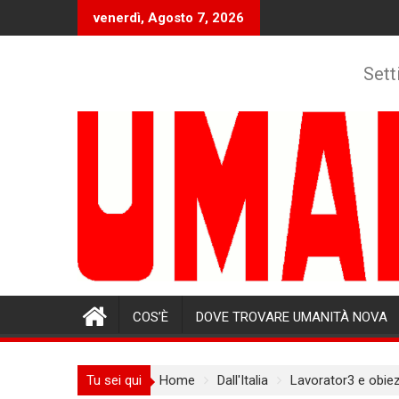
Skip
venerdì, Agosto 7, 2026
to
content
Sett
COS’È
DOVE TROVARE UMANITÀ NOVA
Tu sei qui
Home
Dall'Italia
Lavorator3 e obiez