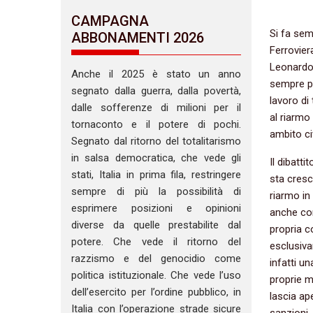
CAMPAGNA
Si fa sem
ABBONAMENTI 2026
Ferrovier
Leonardo-
Anche il 2025 è stato un anno
sempre pi
segnato dalla guerra, dalla povertà,
lavoro di 
dalle sofferenze di milioni per il
al riarmo
tornaconto e il potere di pochi.
ambito civ
Segnato dal ritorno del totalitarismo
in salsa democratica, che vede gli
Il dibatti
stati, Italia in prima fila, restringere
sta cresc
sempre di più la possibilità di
riarmo i
esprimere posizioni e opinioni
anche com
diverse da quelle prestabilite dal
propria co
potere. Che vede il ritorno del
esclusiva
razzismo e del genocidio come
infatti un
politica istituzionale. Che vede l’uso
proprie m
dell’esercito per l’ordine pubblico, in
lascia ap
Italia con l’operazione strade sicure
sanzioni,