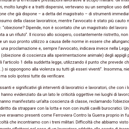
ri, molto lunghi e a tratti dispersivi, vertevano su un semplice uso del
one che già dispone – a detta del magistrato – di strumenti immediat
sumo della classe lavoratrice, mentre l’avvocato è stato più cauto n
: “obiezione? Dipende, non è scontato che un magistrato del lavoro
a a un rifiuto”. Il ricorso allo sciopero, costantemente ristretto, non
e un suo pronto utilizzo a causa delle norme in essere che allungano
 una proclamazione e, sempre l’avvocato, indicava invece nella Legg
(obiezione di coscienza alla sperimentazione animale) degli appigli 
ali l’articolo 1 della suddetta legge, utilizzando il punto che prevede ch
(…) si oppongono alla violenza su tutti gli esseri viventi”. Insomma, ni
ma solo ipotesi tutte da verificare.
ssanti e significativi gli interventi di lavoratrici e lavoratori, che con i 
 hanno evidenziato da un lato le criticità oggettive nei luoghi di lavor
o hanno manifestato un’alta coscienza di classe, reclamando l’obiezio
ritto da strappare con la lotta e non con inutili cavilli burocratici. Un
 ove eravamo presenti come Ferrovierə Contro la Guerra proprio in f
icoltà che incontriamo con i treni militari. Difficoltà che abbiamo visto
ente riflettersi nel caso di un lavoratore addetto alla scorta di trasp