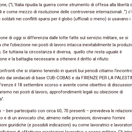
one, (“L’Italia ripudia la guerra come strumento di offesa alla libertà d
oli e come mezzo di risoluzione delle controversie internazionali…”) c
soldati nei conflitti sparsi per il globo (ufficiali o meno) si usavano i
one di oggi si differenzia dalle lotte fatte sul servizio militare, se si
 che l’obiezione nei posti di lavoro intacca inevitabilmente la produzi
. Se tuttavia la circostanza è diversa, quello che resta uguale è
one e la battaglia necessarie a ottenere il diritto al rifiuto.
confronti che si stanno tenendo in questi bui periodi citiamo l’incontr
ato dai sindacati di base CUB-COBAS e da FIRENZE PER LA PALEST
Firenze il 18 settembre scorso e avente come obiettivo di discussio
tarismo nei posti di lavoro, approfondimenti legali su obiezione di
a”.
o – ben partecipato con circa 60, 70 presenti – prevedeva le relazioni
o e di un avvocato che, almeno nelle previsioni, dovevano fornire
oni giuridiche (e possibili indicazioni) su come lavoratrici e lavorator
fiutarsi di effettuare prestazioni lavorative a scopo militare. Gli inte