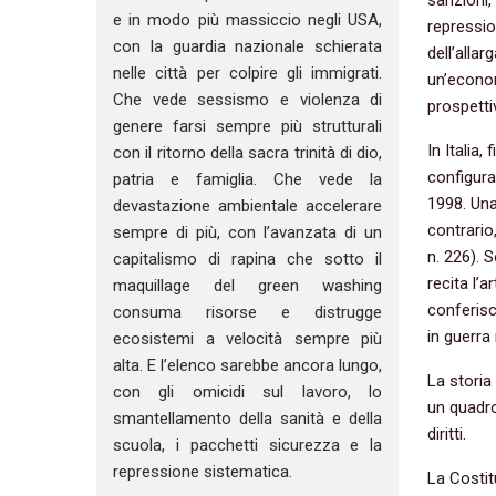
e in modo più massiccio negli USA,
repressio
con la guardia nazionale schierata
dell’alla
nelle città per colpire gli immigrati.
un’econom
Che vede sessismo e violenza di
prospettiv
genere farsi sempre più strutturali
In Italia,
con il ritorno della sacra trinità di dio,
configura
patria e famiglia. Che vede la
1998. Una
devastazione ambientale accelerare
contrario
sempre di più, con l’avanzata di un
n. 226). 
capitalismo di rapina che sotto il
recita l’
maquillage del green washing
conferisc
consuma risorse e distrugge
in guerra 
ecosistemi a velocità sempre più
alta. E l’elenco sarebbe ancora lungo,
La storia
con gli omicidi sul lavoro, lo
un quadro
smantellamento della sanità e della
diritti.
scuola, i pacchetti sicurezza e la
repressione sistematica.
La Costitu