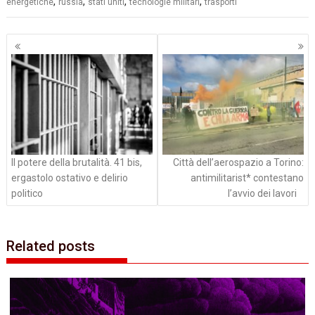
,
,
,
,
energetiche
russia
stati uniti
tecnologie militari
trasporti
Navigazione
articoli
Il potere della brutalità. 41 bis,
Città dell’aerospazio a Torino:
ergastolo ostativo e delirio
antimilitarist* contestano
politico
l’avvio dei lavori
Related posts