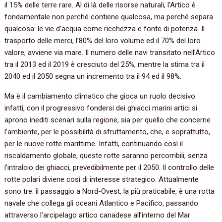
il 15% delle terre rare. Al di là delle risorse naturali, l’Artico è
fondamentale non perché contiene qualcosa, ma perché separa
qualcosa: le vie d’acqua come ricchezza e fonte di potenza. Il
trasporto delle merci, l’80% del loro volume ed il 70% del loro
valore, avviene via mare. Il numero delle navi transitato nell’Artico
tra il 2013 ed il 2019 è cresciuto del 25%, mentre la stima tra il
2040 ed il 2050 segna un incremento tra il 94 ed il 98%.
Ma è il cambiamento climatico che gioca un ruolo decisivo:
infatti, con il progressivo fondersi dei ghiacci marini artici si
aprono inediti scenari sulla regione, sia per quello che concerne
l’ambiente, per le possibilità di sfruttamento, che, e soprattutto,
per le nuove rotte marittime. Infatti, continuando così il
riscaldamento globale, queste rotte saranno percorribili, senza
l’intralcio dei ghiacci, prevedibilmente per il 2050. Il controllo delle
rotte polari diviene così di interesse strategico. Attualmente
sono tre: il passaggio a Nord-Ovest, la più praticabile, è una rotta
navale che collega gli oceani Atlantico e Pacifico, passando
attraverso l’arcipelago artico canadese all’interno del Mar