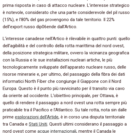
prima risposta in caso di attacco nucleare. L’interesse strategico
è notevole, considerato che una parte considerevole del pil russo
(15%), e l’80% del gas provengono da tale territorio. Il 22%
dell’export russo dip06ende dall’Artico.
L’interesse canadese nell’Artico è rilevabile in quattro punti: quello
dell’agibilità e del controllo della rotta marittima del nord ovest,
della posizione strategica militare, ovvero la vicinanza geografica
con la Russia e le sue installazioni nucleari artiche, le più
tecnologicamente sviluppate dell’apparato nucleare russo, delle
risorse minerarie e, per ultimo, del passaggio della fibra dei dati
informatici North Fiber che congiunge il Giappone con il Nord
Europa. Questo è il punto più ravvicinato per il transito via cavo
da oriente ad occidente. L’obiettivo principale, per Ottawa, è
quello di rendere il passaggio a nord ovest una rotta sempre più
praticabile tra il Pacifico e l’Atlantico. Su tale rotta, nota sin dalle
prime
esplorazioni dell’Artide
, è in corso una disputa territoriale
tra Canada e
Stati Uniti
. Questi ultimi considerano il passaggio a
nord ovest come
acque internazionali
, mentre il Canada le