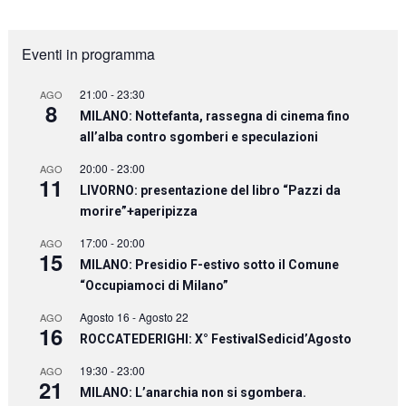
Eventi in programma
21:00
-
23:30
AGO
8
MILANO: Nottefanta, rassegna di cinema fino
all’alba contro sgomberi e speculazioni
20:00
-
23:00
AGO
11
LIVORNO: presentazione del libro “Pazzi da
morire”+aperipizza
17:00
-
20:00
AGO
15
MILANO: Presidio F-estivo sotto il Comune
“Occupiamoci di Milano”
Agosto 16
-
Agosto 22
AGO
16
ROCCATEDERIGHI: X° FestivalSedicid’Agosto
19:30
-
23:00
AGO
21
MILANO: L’anarchia non si sgombera.