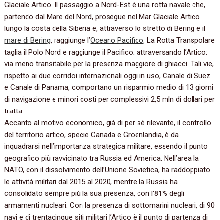
Glaciale Artico. Il passaggio a Nord-Est è una rotta navale che,
partendo dal Mare del Nord, prosegue nel Mar Glaciale Artico
lungo la costa della Siberia e, attraverso lo stretto di Bering e il
mare di Bering
, raggiunge l’
Oceano Pacifico
. La Rotta Transpolare
taglia il Polo Nord e raggiunge il Pacifico, attraversando l’Artico:
via meno transitabile per la presenza maggiore di ghiacci. Tali vie,
rispetto ai due corridoi internazionali oggi in uso, Canale di Suez
e Canale di Panama, comportano un risparmio medio di 13 giorni
di navigazione e minori costi per complessivi 2,5 mln di dollari per
tratta.
Accanto al motivo economico, già di per sé rilevante, il controllo
del territorio artico, specie Canada e Groenlandia, è da
inquadrarsi nell’importanza strategica militare, essendo il punto
geografico più ravvicinato tra Russia ed America. Nell’area la
NATO, con il dissolvimento dell’Unione Sovietica, ha raddoppiato
le attività militari dal 2015 al 2020, mentre la Russia ha
consolidato sempre più la sua presenza, con l’81% degli
armamenti nucleari. Con la presenza di sottomarini nucleari, di 90
navi e di trentacinque siti militari l’Artico è il punto di partenza di