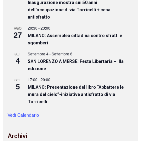
Inaugurazione mostra sui 50 anni
dell’occupazione di via Torricelli + cena
antisfratto
20:30
-
23:00
AGO
27
MILANO: Assemblea cittadina contro sfratti e
sgomberi
Settembre 4
-
Settembre 6
SET
4
SAN LORENZO A MERSE: Festa Libertaria – IIIa
edizione
17:00
-
20:00
SET
5
MILANO: Presentazione del libro “Abbattere le
mura del cielo”-iniziative antisfratto di via
Torricelli
Vedi Calendario
Archivi