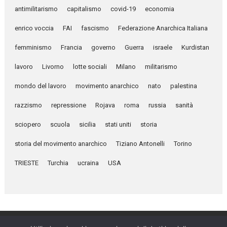
antimilitarismo
capitalismo
covid-19
economia
enrico voccia
FAI
fascismo
Federazione Anarchica Italiana
femminismo
Francia
governo
Guerra
israele
Kurdistan
lavoro
Livorno
lotte sociali
Milano
militarismo
mondo del lavoro
movimento anarchico
nato
palestina
razzismo
repressione
Rojava
roma
russia
sanità
sciopero
scuola
sicilia
stati uniti
storia
storia del movimento anarchico
Tiziano Antonelli
Torino
TRIESTE
Turchia
ucraina
USA