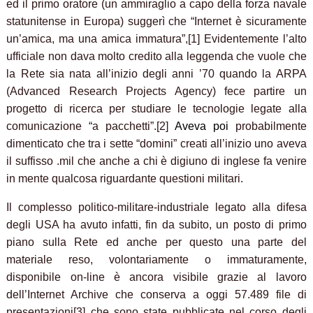
ed il primo oratore (un ammiraglio a capo della forza navale
statunitense in Europa) suggerì che “Internet è sicuramente
un’amica, ma una amica immatura”,[1] Evidentemente l’alto
ufficiale non dava molto credito alla leggenda che vuole che
la Rete sia nata all’inizio degli anni ’70 quando la ARPA
(Advanced Research Projects Agency) fece partire un
progetto di ricerca per studiare le tecnologie legate alla
comunicazione “a pacchetti”.[2]
Aveva poi
probabilmente
dimenticato che tra i sette “domini” creati all’inizio uno aveva
il suffisso .mil che anche a chi è digiuno di inglese fa venire
in mente qualcosa riguardante questioni militari.
Il complesso politico-militare-industriale legato alla difesa
degli USA ha avuto infatti, fin da subito, un posto di primo
piano sulla Rete ed anche per questo una parte del
materiale reso, volontariamente o immaturamente,
disponibile on-line è ancora visibile grazie al lavoro
dell’Internet Archive che conserva a oggi 57.489 file di
presentazioni[3] che sono state pubblicate nel corso degli