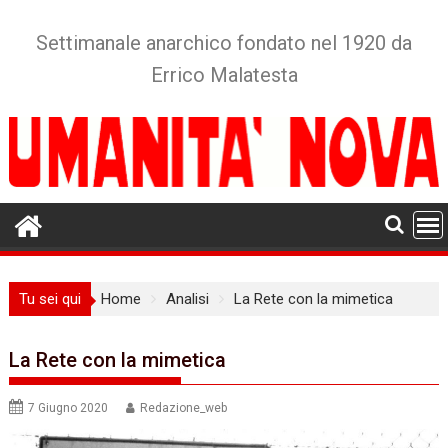
Skip
to
Settimanale anarchico fondato nel 1920 da
content
Errico Malatesta
Tu sei qui
Home
Analisi
La Rete con la mimetica
La Rete con la mimetica
7 Giugno 2020
Redazione_web