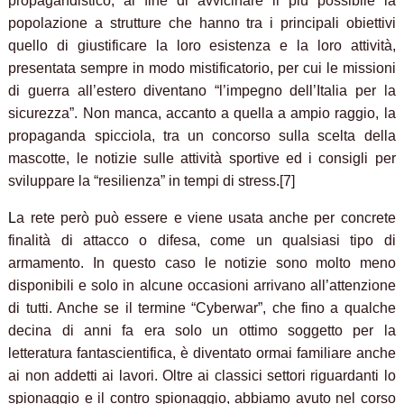
propagandistico, al fine di avvicinare il più possibile la
popolazione a strutture che hanno tra i principali obiettivi
quello di giustificare la loro esistenza e la loro attività,
presentata sempre in modo mistificatorio, per cui le missioni
di guerra all’estero diventano “l’impegno dell’Italia per la
sicurezza”. Non manca, accanto a quella a ampio raggio, la
propaganda spicciola, tra un concorso sulla scelta della
mascotte, le notizie sulle attività sportive ed i consigli per
sviluppare la “resilienza” in tempi di stress.[7]
L
a rete però può essere e viene usata anche per concrete
finalità di attacco o difesa, come un qualsiasi tipo di
armamento. In questo caso le notizie sono molto meno
disponibili e solo in alcune occasioni arrivano all’attenzione
di tutti. Anche se il termine “Cyberwar”, che fino a qualche
decina di anni fa era solo un ottimo soggetto per la
letteratura fantascientifica, è diventato ormai familiare anche
ai non addetti ai lavori. Oltre ai classici settori riguardanti lo
spionaggio e il contro spionaggio, abbiamo avuto nel corso