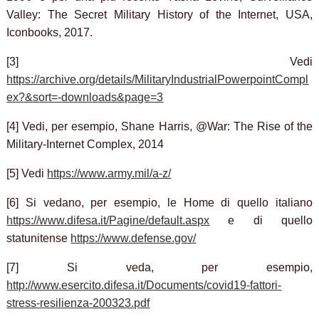
Valley: The Secret Military History of the Internet, USA,
Iconbooks, 2017.
[3] Vedi
https://archive.org/details/MilitaryIndustrialPowerpointCompl
ex?&sort=-downloads&page=3
[4] Vedi, per esempio, Shane Harris, @War: The Rise of the
Military-Internet Complex, 2014
[5] Vedi
https://www.army.mil/a-z/
[6] Si vedano, per esempio, le Home di quello italiano
https://www.difesa.it/Pagine/default.aspx
e di quello
statunitense
https://www.defense.gov/
[7] Si veda, per esempio,
http://www.esercito.difesa.it/Documents/covid19-fattori-
stress-resilienza-200323.pdf