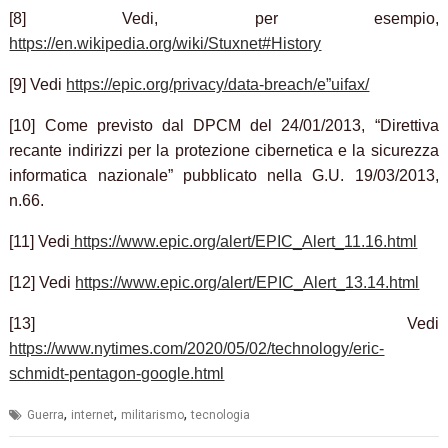
[8] Vedi, per esempio,
https://en.wikipedia.org/wiki/Stuxnet#History
[9] Vedi
https://epic.org/privacy/data-breach/e”uifax/
[10] Come previsto dal DPCM del 24/01/2013, “Direttiva
recante indirizzi per la protezione cibernetica e la sicurezza
informatica nazionale” pubblicato nella G.U. 19/03/2013,
n.66.
[11] Vedi
https://www.epic.org/alert/EPIC_Alert_11.16.html
[12] Vedi
https://www.epic.org/alert/EPIC_Alert_13.14.html
[13] Vedi
https://www.nytimes.com/2020/05/02/technology/eric-
schmidt-pentagon-google.html
,
,
,
Guerra
internet
militarismo
tecnologia