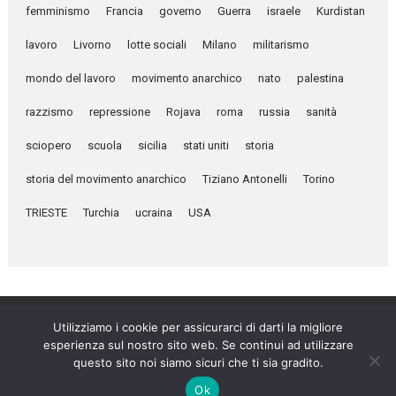
femminismo
Francia
governo
Guerra
israele
Kurdistan
lavoro
Livorno
lotte sociali
Milano
militarismo
mondo del lavoro
movimento anarchico
nato
palestina
razzismo
repressione
Rojava
roma
russia
sanità
sciopero
scuola
sicilia
stati uniti
storia
storia del movimento anarchico
Tiziano Antonelli
Torino
TRIESTE
Turchia
ucraina
USA
Utilizziamo i cookie per assicurarci di darti la migliore
esperienza sul nostro sito web. Se continui ad utilizzare
Umanità Nova © 2026
questo sito noi siamo sicuri che ti sia gradito.
Settimanale anarchico fondato nel 1920 da Errico Malatesta
Ok