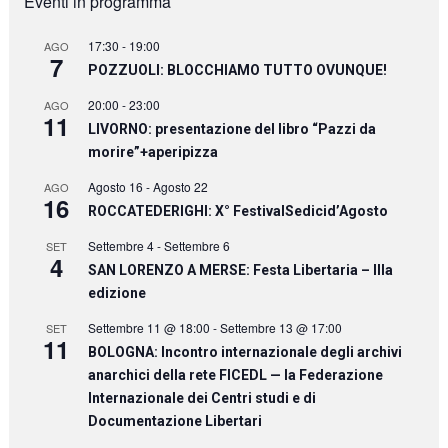
Eventi in programma
17:30
-
19:00
AGO
7
POZZUOLI: BLOCCHIAMO TUTTO OVUNQUE!
20:00
-
23:00
AGO
11
LIVORNO: presentazione del libro “Pazzi da
morire”+aperipizza
Agosto 16
-
Agosto 22
AGO
16
ROCCATEDERIGHI: X° FestivalSedicid’Agosto
Settembre 4
-
Settembre 6
SET
4
SAN LORENZO A MERSE: Festa Libertaria – IIIa
edizione
Settembre 11 @ 18:00
-
Settembre 13 @ 17:00
SET
11
BOLOGNA: Incontro internazionale degli archivi
anarchici della rete FICEDL — la Federazione
Internazionale dei Centri studi e di
Documentazione Libertari