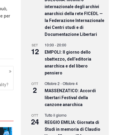
internazionale degli archivi
può,
anarchici della rete FICEDL —
re per
la Federazione Internazionale
dei Centri studi e di
Documentazione Libertari
10:00
-
20:00
SET
12
EMPOLI: Il giorno dello
sbattezzo, dell’editoria
anarchica e del libero
pensiero
Ottobre 2
-
Ottobre 4
OTT
lity?
2
MASSENZATICO: Accordi
libertari Festival della
canzone anarchica
Tutto il giorno
OTT
24
REGGIO EMILIA: Giornata di
Studi in memoria di Claudio