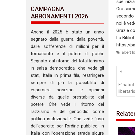
sue inizia
CAMPAGNA
Ora siamo
ABBONAMENTI 2026
secondo l
noi è vede
Grazie c
Anche il 2025 è stato un anno
La Biblio
segnato dalla guerra, dalla povertà,
https://
dalle sofferenze di milioni per il
albert li
tornaconto e il potere di pochi.
Segnato dal ritorno del totalitarismo
Navig
in salsa democratica, che vede gli
artico
stati, Italia in prima fila, restringere
sempre di più la possibilità di
E' nato 
esprimere posizioni e opinioni
libertario
diverse da quelle prestabilite dal
potere. Che vede il ritorno del
razzismo e del genocidio come
Relate
politica istituzionale. Che vede l’uso
dell’esercito per l’ordine pubblico, in
Italia con l’operazione strade sicure