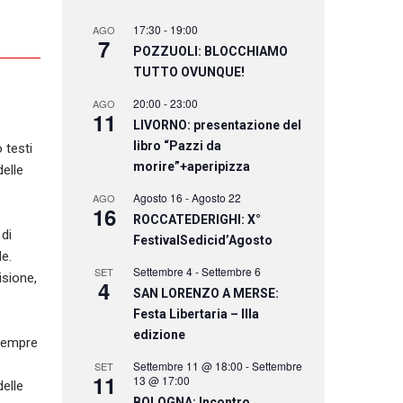
17:30
-
19:00
AGO
7
POZZUOLI: BLOCCHIAMO
TUTTO OVUNQUE!
20:00
-
23:00
AGO
11
LIVORNO: presentazione del
libro “Pazzi da
 testi
morire”+aperipizza
delle
Agosto 16
-
Agosto 22
AGO
16
ROCCATEDERIGHI: X°
 di
FestivalSedicid’Agosto
de.
Settembre 4
-
Settembre 6
SET
isione,
4
SAN LORENZO A MERSE:
Festa Libertaria – IIIa
edizione
 sempre
Settembre 11 @ 18:00
-
Settembre
SET
11
13 @ 17:00
delle
BOLOGNA: Incontro