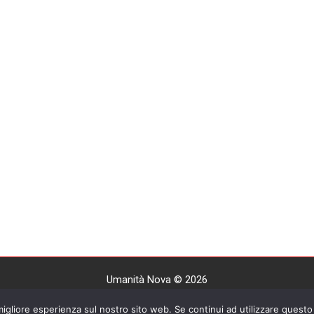
Umanità Nova © 2026
Settimanale anarchico fondato nel 1920 da Errico Malatesta
 migliore esperienza sul nostro sito web. Se continui ad utilizzare questo 