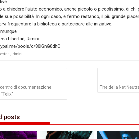
tive.
 a chiedere l’aiuto economico, anche piccolo o piccolissimo, di chi 
e sue possibilità. In ogni caso, e fermo restando, il più grande piace
rvi frequentare la biblioteca e partecipare alle iniziative.
omunque
teca Libertad, Rimini
paypal.me/pools/c/80iGnG0dhC
,
bertad.
rimini
azione
li
il centro di documentazione
Fine della Net Neutra
 "Felix"
d posts