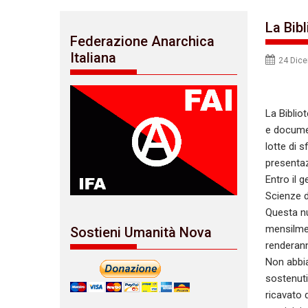
La Bib
Federazione Anarchica
Italiana
24 Dic
La Biblio
e documen
lotte di s
presentazi
Entro il 
Scienze d
Questa nu
mensilmen
Sostieni Umanità Nova
renderan
Non abbia
sostenuti
ricavato d