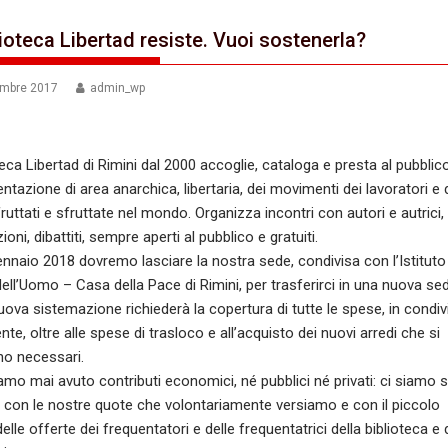
lioteca Libertad resiste. Vuoi sostenerla?
embre 2017
admin_wp
teca Libertad di Rimini dal 2000 accoglie, cataloga e presta al pubblico
tazione di area anarchica, libertaria, dei movimenti dei lavoratori e 
fruttati e sfruttate nel mondo. Organizza incontri con autori e autrici,
oni, dibattiti, sempre aperti al pubblico e gratuiti.
gennaio 2018 dovremo lasciare la nostra sede, condivisa con l’Istituto
ell’Uomo – Casa della Pace di Rimini, per trasferirci in una nuova se
ova sistemazione richiederà la copertura di tutte le spese, in condiv
te, oltre alle spese di trasloco e all’acquisto dei nuovi arredi che si
no necessari.
mo mai avuto contributi economici, né pubblici né privati: ci siamo
 con le nostre quote che volontariamente versiamo e con il piccolo
elle offerte dei frequentatori e delle frequentatrici della biblioteca e 