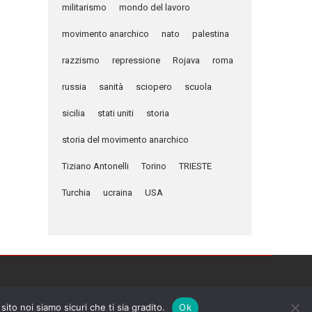
militarismo
mondo del lavoro
movimento anarchico
nato
palestina
razzismo
repressione
Rojava
roma
russia
sanità
sciopero
scuola
sicilia
stati uniti
storia
storia del movimento anarchico
Tiziano Antonelli
Torino
TRIESTE
Turchia
ucraina
USA
sito noi siamo sicuri che ti sia gradito.
Ok