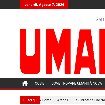
Skip
venerdì, Agosto 7, 2026
to
content
Sett
COS’È
DOVE TROVARE UMANITÀ NOVA
Tu sei qui
Home
Articoli
La Biblioteca Libert