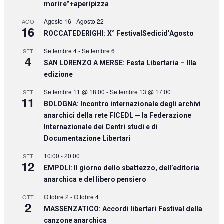
morire”+aperipizza
Agosto 16
-
Agosto 22
AGO
16
ROCCATEDERIGHI: X° FestivalSedicid’Agosto
Settembre 4
-
Settembre 6
SET
4
SAN LORENZO A MERSE: Festa Libertaria – IIIa
edizione
Settembre 11 @ 18:00
-
Settembre 13 @ 17:00
SET
11
BOLOGNA: Incontro internazionale degli archivi
anarchici della rete FICEDL — la Federazione
Internazionale dei Centri studi e di
Documentazione Libertari
10:00
-
20:00
SET
12
EMPOLI: Il giorno dello sbattezzo, dell’editoria
anarchica e del libero pensiero
Ottobre 2
-
Ottobre 4
OTT
2
MASSENZATICO: Accordi libertari Festival della
canzone anarchica