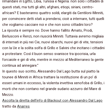
rimandare in Egitto, Libia, Tunisia e Nigeria. non solo i cittadini di
questi stati, ma tutti gli altri, afghani, etiopi, siriani, centro-
africani? E basteranno quattro soldi, elargiti da Gentiloni-Minniti,
per convincere detti stati a prendersi, cioè a internare, tutti quelli
che vogliamo cacciare noi e che non sono cittadini loro?
La riposta è sempre no. Dove hanno fallito Amato, Prodi,
Berlusconi e Renzi, non riuscirà Minniti. Tuttavia avremo migliaia
di internati in più nei Cie, nuovi sbarchi, nuovi giri di vite, tensioni
con la Ue e la solita solfa di Grillo e Salvini che incitano i cittadini
a protestare. Così il buon senso svanisce tra ipocrisia, urla
forcaiole e giri di vite, mentre in mezzo al Mediterraneo la gente
continua ad annegare.”
In questo suo scritto, Alessandro Dal Lago butta sul piatto la
tounee di Minniti in Africa trattare la restituzione di un po’ di
esseri umani in eccesso, la violenta invettiva xenofoba di Grillo, i
morti che non contano nel grande sudario azzurro del Mare di
Mezzo.
Ascolta la diretta dell’info di Blackout con Alessandro Dal Lago
tratto da
Anarres