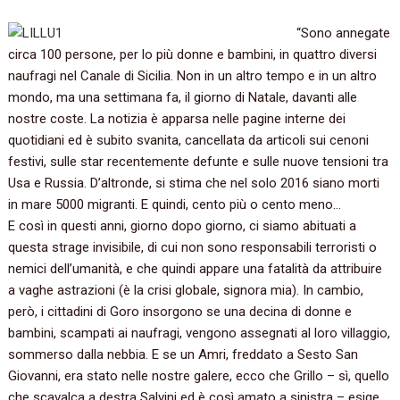
“Sono annegate
circa 100 persone, per lo più donne e bambini, in quattro diversi
naufragi nel Canale di Sicilia. Non in un altro tempo e in un altro
mondo, ma una settimana fa, il giorno di Natale, davanti alle
nostre coste. La notizia è apparsa nelle pagine interne dei
quotidiani ed è subito svanita, cancellata da articoli sui cenoni
festivi, sulle star recentemente defunte e sulle nuove tensioni tra
Usa e Russia. D’altronde, si stima che nel solo 2016 siano morti
in mare 5000 migranti. E quindi, cento più o cento meno…
E così in questi anni, giorno dopo giorno, ci siamo abituati a
questa strage invisibile, di cui non sono responsabili terroristi o
nemici dell’umanità, e che quindi appare una fatalità da attribuire
a vaghe astrazioni (è la crisi globale, signora mia). In cambio,
però, i cittadini di Goro insorgono se una decina di donne e
bambini, scampati ai naufragi, vengono assegnati al loro villaggio,
sommerso dalla nebbia. E se un Amri, freddato a Sesto San
Giovanni, era stato nelle nostre galere, ecco che Grillo – sì, quello
che scavalca a destra Salvini ed è così amato a sinistra – esige