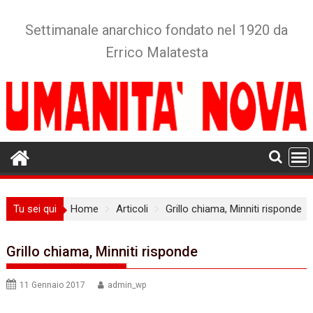
Skip
to
Settimanale anarchico fondato nel 1920 da
content
Errico Malatesta
Tu sei qui
Home
Articoli
Grillo chiama, Minniti risponde
Grillo chiama, Minniti risponde
11 Gennaio 2017
admin_wp