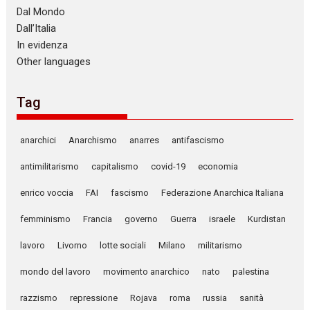
Dal Mondo
Dall’Italia
In evidenza
Other languages
Tag
anarchici
Anarchismo
anarres
antifascismo
antimilitarismo
capitalismo
covid-19
economia
enrico voccia
FAI
fascismo
Federazione Anarchica Italiana
femminismo
Francia
governo
Guerra
israele
Kurdistan
lavoro
Livorno
lotte sociali
Milano
militarismo
mondo del lavoro
movimento anarchico
nato
palestina
razzismo
repressione
Rojava
roma
russia
sanità