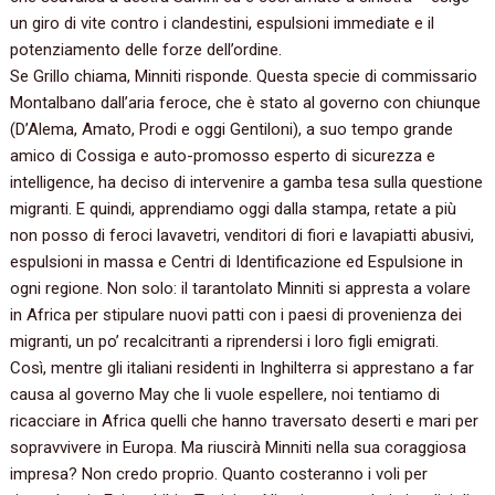
un giro di vite contro i clandestini, espulsioni immediate e il
potenziamento delle forze dell’ordine.
Se Grillo chiama, Minniti risponde. Questa specie di commissario
Montalbano dall’aria feroce, che è stato al governo con chiunque
(D’Alema, Amato, Prodi e oggi Gentiloni), a suo tempo grande
amico di Cossiga e auto-promosso esperto di sicurezza e
intelligence, ha deciso di intervenire a gamba tesa sulla questione
migranti. E quindi, apprendiamo oggi dalla stampa, retate a più
non posso di feroci lavavetri, venditori di fiori e lavapiatti abusivi,
espulsioni in massa e Centri di Identificazione ed Espulsione in
ogni regione. Non solo: il tarantolato Minniti si appresta a volare
in Africa per stipulare nuovi patti con i paesi di provenienza dei
migranti, un po’ recalcitranti a riprendersi i loro figli emigrati.
Così, mentre gli italiani residenti in Inghilterra si apprestano a far
causa al governo May che li vuole espellere, noi tentiamo di
ricacciare in Africa quelli che hanno traversato deserti e mari per
sopravvivere in Europa. Ma riuscirà Minniti nella sua coraggiosa
impresa? Non credo proprio. Quanto costeranno i voli per