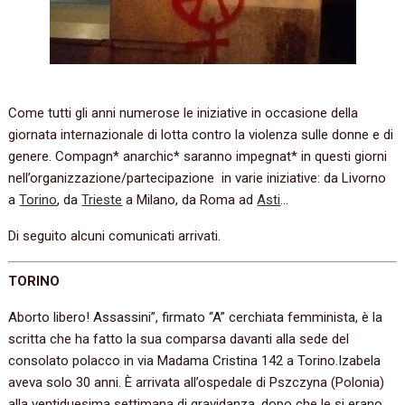
Come tutti gli anni numerose le iniziative in occasione della
giornata internazionale di lotta contro la violenza sulle donne e di
genere. Compagn* anarchic* saranno impegnat* in questi giorni
nell’organizzazione/partecipazione in varie iniziative: da Livorno
a
Torino
, da
Trieste
a Milano, da Roma ad
Asti
…
Di seguito alcuni comunicati arrivati.
TORINO
Aborto libero! Assassini”, firmato “A” cerchiata femminista, è la
scritta che ha fatto la sua comparsa davanti alla sede del
consolato polacco in via Madama Cristina 142 a Torino.Izabela
aveva solo 30 anni. È arrivata all’ospedale di Pszczyna (Polonia)
alla ventiduesima settimana di gravidanza, dopo che le si erano