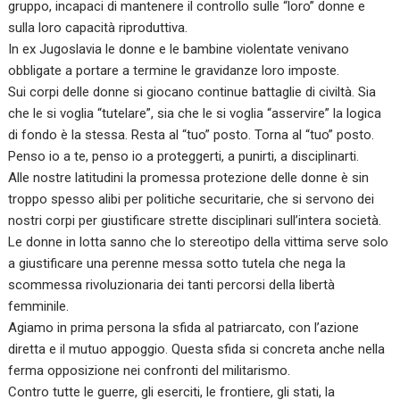
gruppo, incapaci di mantenere il controllo sulle “loro” donne e
sulla loro capacità riproduttiva.
In ex Jugoslavia le donne e le bambine violentate venivano
obbligate a portare a termine le gravidanze loro imposte.
Sui corpi delle donne si giocano continue battaglie di civiltà. Sia
che le si voglia “tutelare”, sia che le si voglia “asservire” la logica
di fondo è la stessa. Resta al “tuo” posto. Torna al “tuo” posto.
Penso io a te, penso io a proteggerti, a punirti, a disciplinarti.
Alle nostre latitudini la promessa protezione delle donne è sin
troppo spesso alibi per politiche securitarie, che si servono dei
nostri corpi per giustificare strette disciplinari sull’intera società.
Le donne in lotta sanno che lo stereotipo della vittima serve solo
a giustificare una perenne messa sotto tutela che nega la
scommessa rivoluzionaria dei tanti percorsi della libertà
femminile.
Agiamo in prima persona la sfida al patriarcato, con l’azione
diretta e il mutuo appoggio. Questa sfida si concreta anche nella
ferma opposizione nei confronti del militarismo.
Contro tutte le guerre, gli eserciti, le frontiere, gli stati, la