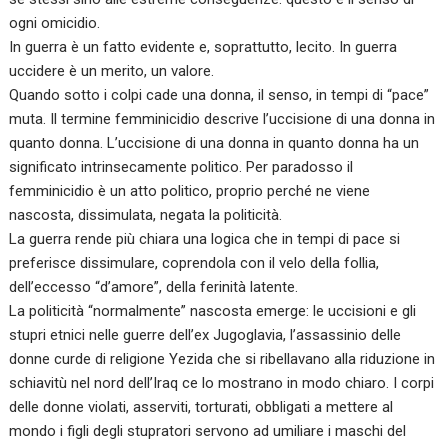
ogni omicidio.
In guerra è un fatto evidente e, soprattutto, lecito. In guerra
uccidere è un merito, un valore.
Quando sotto i colpi cade una donna, il senso, in tempi di “pace”
muta. Il termine femminicidio descrive l’uccisione di una donna in
quanto donna. L’uccisione di una donna in quanto donna ha un
significato intrinsecamente politico. Per paradosso il
femminicidio è un atto politico, proprio perché ne viene
nascosta, dissimulata, negata la politicità.
La guerra rende più chiara una logica che in tempi di pace si
preferisce dissimulare, coprendola con il velo della follia,
dell’eccesso “d’amore”, della ferinità latente.
La politicità “normalmente” nascosta emerge: le uccisioni e gli
stupri etnici nelle guerre dell’ex Jugoglavia, l’assassinio delle
donne curde di religione Yezida che si ribellavano alla riduzione in
schiavitù nel nord dell’Iraq ce lo mostrano in modo chiaro. I corpi
delle donne violati, asserviti, torturati, obbligati a mettere al
mondo i figli degli stupratori servono ad umiliare i maschi del