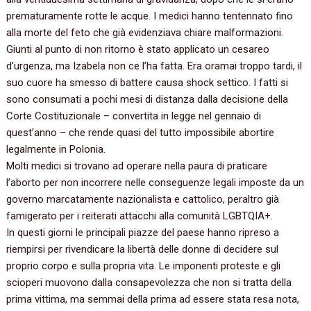
prematuramente rotte le acque. I medici hanno tentennato fino
alla morte del feto che già evidenziava chiare malformazioni.
Giunti al punto di non ritorno è stato applicato un cesareo
d’urgenza, ma Izabela non ce l’ha fatta. Era oramai troppo tardi, il
suo cuore ha smesso di battere causa shock settico. I fatti si
sono consumati a pochi mesi di distanza dalla decisione della
Corte Costituzionale – convertita in legge nel gennaio di
quest’anno – che rende quasi del tutto impossibile abortire
legalmente in Polonia.
Molti medici si trovano ad operare nella paura di praticare
l’aborto per non incorrere nelle conseguenze legali imposte da un
governo marcatamente nazionalista e cattolico, peraltro già
famigerato per i reiterati attacchi alla comunità LGBTQIA+.
In questi giorni le principali piazze del paese hanno ripreso a
riempirsi per rivendicare la libertà delle donne di decidere sul
proprio corpo e sulla propria vita. Le imponenti proteste e gli
scioperi muovono dalla consapevolezza che non si tratta della
prima vittima, ma semmai della prima ad essere stata resa nota,