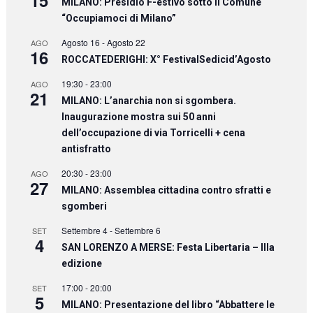
MILANO: Presidio F-estivo sotto il Comune
“Occupiamoci di Milano”
Agosto 16
-
Agosto 22
AGO
16
ROCCATEDERIGHI: X° FestivalSedicid’Agosto
19:30
-
23:00
AGO
21
MILANO: L’anarchia non si sgombera.
Inaugurazione mostra sui 50 anni
dell’occupazione di via Torricelli + cena
antisfratto
20:30
-
23:00
AGO
27
MILANO: Assemblea cittadina contro sfratti e
sgomberi
Settembre 4
-
Settembre 6
SET
4
SAN LORENZO A MERSE: Festa Libertaria – IIIa
edizione
17:00
-
20:00
SET
5
MILANO: Presentazione del libro “Abbattere le