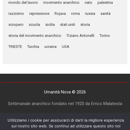
mondo del lavoro
movimento anarchico
nato
palestina
razzismo
repressione
Rojava
roma
russia
sanità
sciopero
scuola
sicilia
stati uniti
storia
storia del movimento anarchico
Tiziano Antonelli
Torino
TRIESTE
Turchia
ucraina
USA
Umanità Nova © 2026
Settimanale anarchico fondato nel 1920 da Errico Malatesta
Utilizziamo i cookie per assicurarci di darti la migliore esperienza
sul nostro sito web. Se continui ad utilizzare questo sito noi