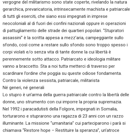
vergogne del militarismo sono state coperte, rivelando la natura
gerarchica, prevaricatoria, intrinsecamente machista e patriarcale
di tutti gli eserciti, che siano essi impegnati in imprese
neocoloniali al di fuori dei confini nazionali oppure in operazioni
di pattugliamento delle strade dei quartieri popolari. “Stupratori
assassini” è la scritta appesa a mezz’aria, campeggiante sullo
sfondo, così come a restare sullo sfondo sono troppo spesso i
corpi violati e/o senza vita di tante donne la cui libertà è
perennemente sotto attacco. Patriarcato e ideologia militare
vanno a braccetto. Sta a noi tuttə metterci di traverso per
scardinare l’ordine che poggia su queste odiose fondamenta.
Contro la violenza sessista, patriarcale, militarista
Né generi, né generali
Lo stupro è un’arma della guerra patriarcale contro la libertà delle
donne, uno strumento con cui imporre la propria supremazia.
Nel 1992 i paracadutisti della Folgore, impegnati in Somalia,
torturarono e stuprarono una ragazza di 23 anni con un razzo
illuminante. La missione “umanitaria” cui parteciparono i parà si
chiamava “Restore hope – Restituire la speranza”, un’atroce