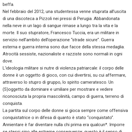
beffa.
Nel febbraio del 2012, una studentessa venne stuprata all’uscita
di una discoteca a Pizzoli nei pressi di Perugia. Abbandonata
nella neve in un lago di sangue rimase a lungo tra la vita e la
morte. Il suo stupratore, Francesco Tuccia, era un militare in
servizio nell’ambito dell’operazione “strade sicure”. Guerra
esterna e guerra interna sono due facce della stessa medaglia.
Atrocità sessiste, nazionaliste e razziste sono normali in ogni
dove.
L’ideologia militare si nutre di violenza patriarcale: il corpo delle
donne è un oggetto di gioco, con cui divertirsi, su cui affermare,
attraverso lo stupro di gruppo, lo spirito cameratesco. Un
(S)oggetto da dominare e umiliare per mostrare e vedere
riconosciuta la propria mascolinità, campo di guerra, terreno di
conquista.
La partita sul corpo delle donne si gioca sempre come offensiva
conquistatrice o in difesa di quanto è stato “conquistato”.
Annientare è far diventare nulla chi prima era qualcun*. Imporre
se stessi sino alle estreme conseguenze: questo è il senso di