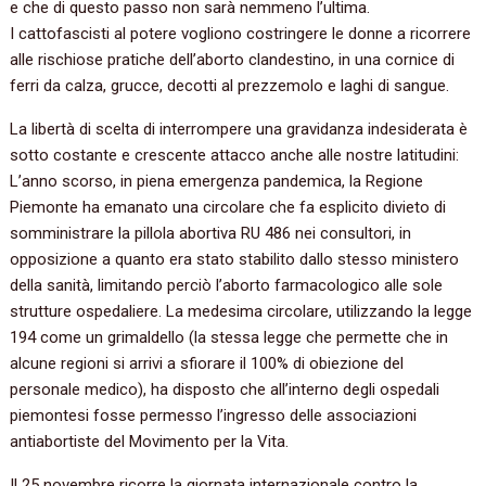
e che di questo passo non sarà nemmeno l’ultima.
I cattofascisti al potere vogliono costringere le donne a ricorrere
alle rischiose pratiche dell’aborto clandestino, in una cornice di
ferri da calza, grucce, decotti al prezzemolo e laghi di sangue.
La libertà di scelta di interrompere una gravidanza indesiderata è
sotto costante e crescente attacco anche alle nostre latitudini:
L’anno scorso, in piena emergenza pandemica, la Regione
Piemonte ha emanato una circolare che fa esplicito divieto di
somministrare la pillola abortiva RU 486 nei consultori, in
opposizione a quanto era stato stabilito dallo stesso ministero
della sanità, limitando perciò l’aborto farmacologico alle sole
strutture ospedaliere. La medesima circolare, utilizzando la legge
194 come un grimaldello (la stessa legge che permette che in
alcune regioni si arrivi a sfiorare il 100% di obiezione del
personale medico), ha disposto che all’interno degli ospedali
piemontesi fosse permesso l’ingresso delle associazioni
antiabortiste del Movimento per la Vita.
Il 25 novembre ricorre la giornata internazionale contro la