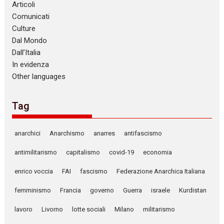
Articoli
Comunicati
Culture
Dal Mondo
Dall’Italia
In evidenza
Other languages
Tag
anarchici
Anarchismo
anarres
antifascismo
antimilitarismo
capitalismo
covid-19
economia
enrico voccia
FAI
fascismo
Federazione Anarchica Italiana
femminismo
Francia
governo
Guerra
israele
Kurdistan
lavoro
Livorno
lotte sociali
Milano
militarismo