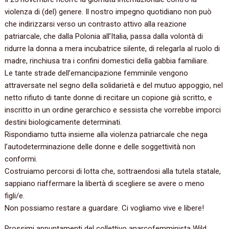
violenza di (del) genere. Il nostro impegno quotidiano non può
che indirizzarsi verso un contrasto attivo alla reazione
patriarcale, che dalla Polonia all’Italia, passa dalla volontà di
ridurre la donna a mera incubatrice silente, di relegarla al ruolo di
madre, rinchiusa tra i confini domestici della gabbia familiare.
Le tante strade dell’emancipazione femminile vengono
attraversate nel segno della solidarietà e del mutuo appoggio, nel
netto rifiuto di tante donne di recitare un copione già scritto, e
inscritto in un ordine gerarchico e sessista che vorrebbe imporci
destini biologicamente determinati.
Rispondiamo tuttə insieme alla violenza patriarcale che nega
l’autodeterminazione delle donne e delle soggettività non
conformi.
Costruiamo percorsi di lotta che, sottraendosi alla tutela statale,
sappiano riaffermare la libertà di scegliere se avere o meno
figli/e.
Non possiamo restare a guardare. Ci vogliamo vive e libere!
Prossimi appuntamenti del collettivo anarcofemminista Wild