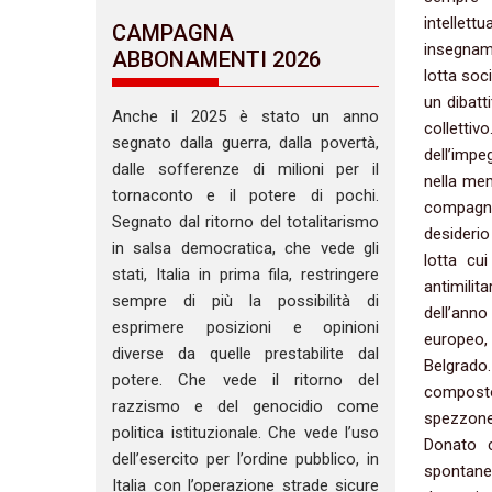
intelle
CAMPAGNA
insegname
ABBONAMENTI 2026
lotta soc
un dibatt
Anche il 2025 è stato un anno
colletti
segnato dalla guerra, dalla povertà,
dell’impe
dalle sofferenze di milioni per il
nella mem
tornaconto e il potere di pochi.
compagni 
Segnato dal ritorno del totalitarismo
desiderio 
in salsa democratica, che vede gli
lotta cu
stati, Italia in prima fila, restringere
antimilit
sempre di più la possibilità di
dell’anno
esprimere posizioni e opinioni
europeo,
diverse da quelle prestabilite dal
Belgrado
potere. Che vede il ritorno del
composto 
razzismo e del genocidio come
spezzone
politica istituzionale. Che vede l’uso
Donato co
dell’esercito per l’ordine pubblico, in
spontane
Italia con l’operazione strade sicure