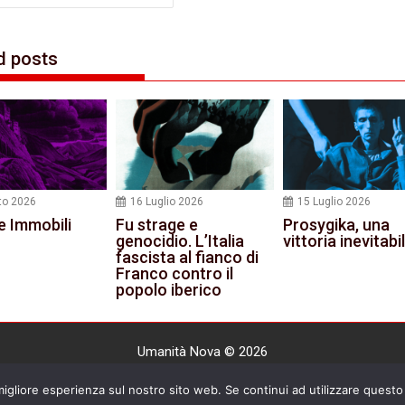
d posts
to 2026
16 Luglio 2026
15 Luglio 2026
e Immobili
Fu strage e
Prosygika, una
genocidio. L’Italia
vittoria inevitabi
fascista al fianco di
Franco contro il
popolo iberico
Umanità Nova © 2026
Settimanale anarchico fondato nel 1920 da Errico Malatesta
 migliore esperienza sul nostro sito web. Se continui ad utilizzare questo 