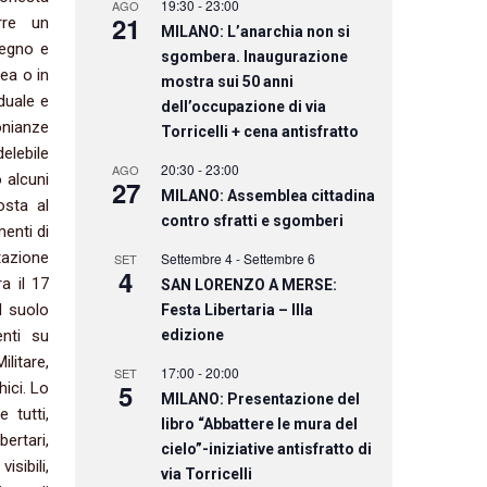
19:30
-
23:00
AGO
21
rre un
MILANO: L’anarchia non si
pegno e
sgombera. Inaugurazione
ea o in
mostra sui 50 anni
duale e
dell’occupazione di via
onianze
Torricelli + cena antisfratto
elebile
20:30
-
23:00
AGO
 alcuni
27
MILANO: Assemblea cittadina
osta al
contro sfratti e sgomberi
menti di
tazione
Settembre 4
-
Settembre 6
SET
4
ra il 17
SAN LORENZO A MERSE:
l suolo
Festa Libertaria – IIIa
enti su
edizione
litare,
17:00
-
20:00
SET
5
hici. Lo
MILANO: Presentazione del
 tutti,
libro “Abbattere le mura del
ertari,
cielo”-iniziative antisfratto di
sibili,
via Torricelli