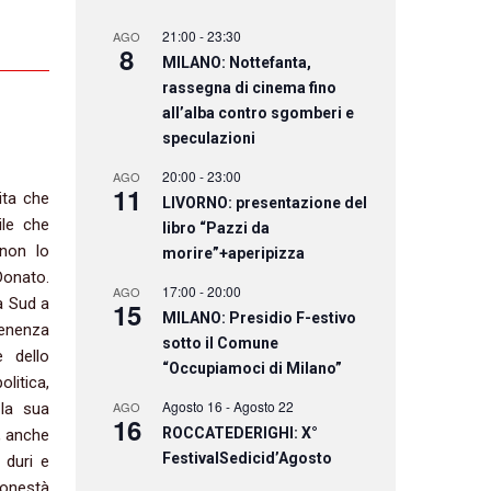
21:00
-
23:30
AGO
8
MILANO: Nottefanta,
rassegna di cinema fino
all’alba contro sgomberi e
speculazioni
20:00
-
23:00
AGO
11
ita che
LIVORNO: presentazione del
ile che
libro “Pazzi da
 non lo
morire”+aperipizza
Donato.
17:00
-
20:00
AGO
a Sud a
15
MILANO: Presidio F-estivo
tenenza
sotto il Comune
e dello
“Occupiamoci di Milano”
litica,
Agosto 16
-
Agosto 22
AGO
 la sua
16
ROCCATEDERIGHI: X°
, anche
FestivalSedicid’Agosto
 duri e
onestà