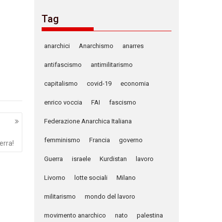
Tag
anarchici
Anarchismo
anarres
antifascismo
antimilitarismo
capitalismo
covid-19
economia
enrico voccia
FAI
fascismo
Federazione Anarchica Italiana
femminismo
Francia
governo
erra!
Guerra
israele
Kurdistan
lavoro
Livorno
lotte sociali
Milano
militarismo
mondo del lavoro
movimento anarchico
nato
palestina