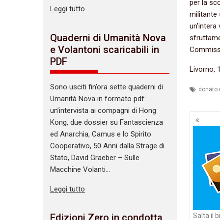
per la s
Leggi tutto
militante
un’intera
Quaderni di Umanità Nova
sfruttame
e Volantoni scaricabili in
Commissi
PDF
Livorno, 
Sono usciti fin’ora sette quaderni di
donato 
Umanità Nova in formato pdf:
un’intervista ai compagni di Hong
Navig
Kong, due dossier su Fantascienza
artico
ed Anarchia, Camus e lo Spirito
Cooperativo, 50 Anni dalla Strage di
Stato, David Graeber – Sulle
Macchine Volanti…
Leggi tutto
Salta il 
Edizioni Zero in condotta