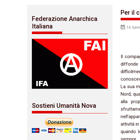
Per il
Federazione Anarchica
Italiana
16 Gen
Il compa
diffonde
difficil
conosceva
La sua mi
Nord, qua
alla pro
Sostieni Umanità Nova
sfruttame
nell’appa
attività 
quando l
sempre p