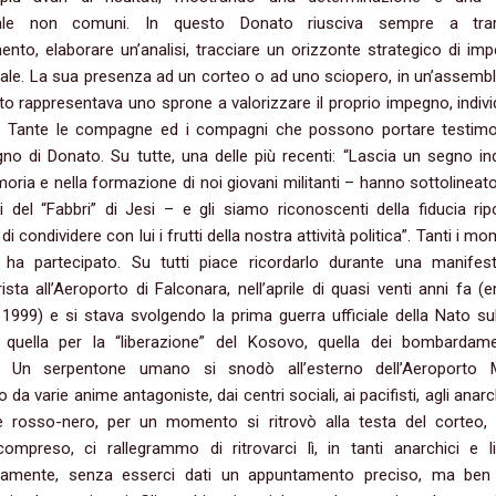
ttuale non comuni. In questo Donato riusciva sempre a tra
nto, elaborare un’analisi, tracciare un orizzonte strategico di im
iale. La sua presenza ad un corteo o ad uno sciopero, in un’assembl
ito rappresentava uno sprone a valorizzare il proprio impegno, indivi
vo. Tante le compagne ed i compagni che possono portare testim
gno di Donato. Su tutte, una delle più recenti: “Lascia un segno ind
oria e nella formazione di noi giovani militanti – hanno sottolineato
del “Fabbri” di Jesi – e gli siamo riconoscenti della fiducia rip
di condividere con lui i frutti della nostra attività politica”. Tanti i mo
i ha partecipato. Su tutti piace ricordarlo durante una manifes
arista all’Aeroporto di Falconara, nell’aprile di quasi venti anni fa (e
 1999) e si stava svolgendo la prima guerra ufficiale della Nato su
 quella per la “liberazione” del Kosovo, quella dei bombardam
. Un serpentone umano si snodò all’esterno dell’Aeroporto Mi
da varie anime antagoniste, dai centri sociali, ai pacifisti, agli anarc
 rosso-nero, per un momento si ritrovò alla testa del corteo, e
mpreso, ci rallegrammo di ritrovarci lì, in tanti anarchici e lib
amente, senza esserci dati un appuntamento preciso, ma ben vi