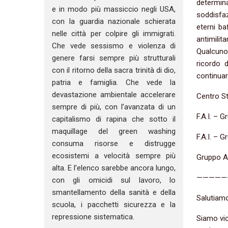
determina
e in modo più massiccio negli USA,
soddisfaz
con la guardia nazionale schierata
eterni ba
nelle città per colpire gli immigrati.
antimilit
Che vede sessismo e violenza di
Qualcuno 
genere farsi sempre più strutturali
ricordo 
con il ritorno della sacra trinità di dio,
continuare
patria e famiglia. Che vede la
devastazione ambientale accelerare
Centro Stu
sempre di più, con l’avanzata di un
F.A.I. – 
capitalismo di rapina che sotto il
maquillage del green washing
F.A.I. – 
consuma risorse e distrugge
ecosistemi a velocità sempre più
Gruppo A
alta. E l’elenco sarebbe ancora lungo,
—————
con gli omicidi sul lavoro, lo
smantellamento della sanità e della
Salutiam
scuola, i pacchetti sicurezza e la
repressione sistematica.
Siamo vic