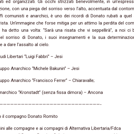
ti ed organizzati. Gli occhi strizzati benevolmente, in un’espress
ione, con una piega del sorriso verso l’alto, accentuata dal contorn
ffi comunisti e anarchici, è uno dei ricordi di Donato rubati a quel
arista. Un’immagine che forse mitiga per un attimo la perdita del co
ha detto una volta: “Sarà una risata che vi seppellirà”, a noi ci b
del sorriso di Donato, i suoi insegnamenti e la sua determinazio
 a dare l’assalto al cielo.
di Libertari “Luigi Fabbri” – Jesi
Gruppo Anarchico “Michele Bakunin” – Jesi
Gruppo Anarchico “Francisco Ferrer” – Chiaravalle;
narchico “Kronstadt” (senza fissa dimora) – Ancona
————————————————————————————-
o il compagno Donato Romito
ini alle compagne e ai compagni di Alternativa Libertaria/Fdca