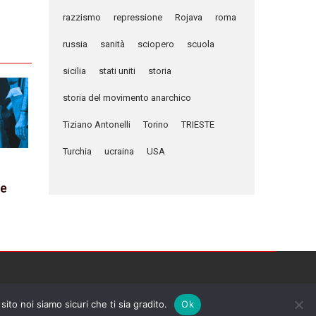
razzismo
repressione
Rojava
roma
russia
sanità
sciopero
scuola
sicilia
stati uniti
storia
storia del movimento anarchico
Tiziano Antonelli
Torino
TRIESTE
Turchia
ucraina
USA
le
sito noi siamo sicuri che ti sia gradito.
Ok