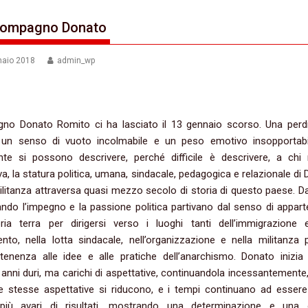
 compagno Donato
naio 2018
admin_wp
gno Donato Romito ci ha lasciato il 13 gennaio scorso. Una perd
 un senso di vuoto incolmabile e un peso emotivo insopportab
mente si possono descrivere, perché difficile è descrivere, a chi
, la statura politica, umana, sindacale, pedagogica e relazionale di 
litanza attraversa quasi mezzo secolo di storia di questo paese. D
ndo l’impegno e la passione politica partivano dal senso di appar
pria terra per dirigersi verso i luoghi tanti dell’immigrazione 
nto, nella lotta sindacale, nell’organizzazione e nella militanza po
rtenenza alle idee e alle pratiche dell’anarchismo. Donato inizia
in anni duri, ma carichi di aspettative, continuandola incessantemente
e stesse aspettative si riducono, e i tempi continuano ad essere
iù avari di risultati, mostrando una determinazione e una 