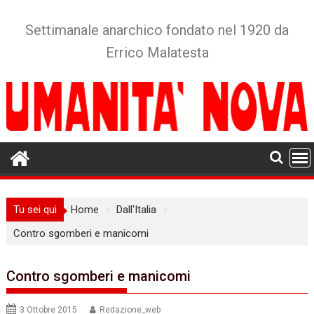
Skip
to
Settimanale anarchico fondato nel 1920 da
content
Errico Malatesta
Tu sei qui
Home
Dall'Italia
Contro sgomberi e manicomi
Contro sgomberi e manicomi
3 Ottobre 2015
Redazione_web