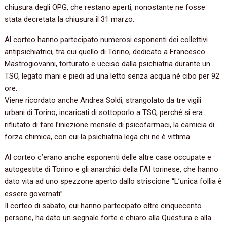
chiusura degli OPG, che restano aperti, nonostante ne fosse
stata decretata la chiusura il 31 marzo.
Al corteo hanno partecipato numerosi esponenti dei collettivi
antipsichiatrici, tra cui quello di Torino, dedicato a Francesco
Mastrogiovanni, torturato e ucciso dalla psichiatria durante un
TSO, legato mani e piedi ad una letto senza acqua né cibo per 92
ore.
Viene ricordato anche Andrea Soldi, strangolato da tre vigili
urbani di Torino, incaricati di sottoporlo a TSO, perché si era
rifiutato di fare l’iniezione mensile di psicofarmaci, la camicia di
forza chimica, con cui la psichiatria lega chi ne è vittima.
Al corteo c’erano anche esponenti delle altre case occupate e
autogestite di Torino e gli anarchici della FAI torinese, che hanno
dato vita ad uno spezzone aperto dallo striscione “L’unica follia è
essere governati”.
Il corteo di sabato, cui hanno partecipato oltre cinquecento
persone, ha dato un segnale forte e chiaro alla Questura e alla