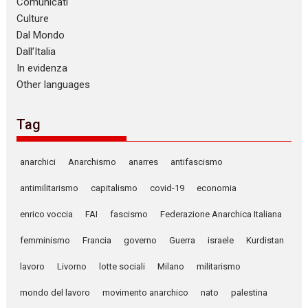
Comunicati
Culture
Dal Mondo
Dall’Italia
In evidenza
Other languages
Tag
anarchici
Anarchismo
anarres
antifascismo
antimilitarismo
capitalismo
covid-19
economia
enrico voccia
FAI
fascismo
Federazione Anarchica Italiana
femminismo
Francia
governo
Guerra
israele
Kurdistan
lavoro
Livorno
lotte sociali
Milano
militarismo
mondo del lavoro
movimento anarchico
nato
palestina