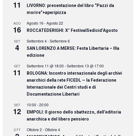
11
LIVORNO: presentazione del libro “Pazzi da
morire”+aperipizza
Agosto 16
-
Agosto 22
AGO
16
ROCCATEDERIGHI: X° FestivalSedicid’Agosto
Settembre 4
-
Settembre 6
SET
4
SAN LORENZO A MERSE: Festa Libertaria – IIIa
edizione
Settembre 11 @ 18:00
-
Settembre 13 @ 17:00
SET
11
BOLOGNA: Incontro internazionale degli archivi
anarchici della rete FICEDL — la Federazione
Internazionale dei Centri studi e di
Documentazione Libertari
10:00
-
20:00
SET
12
EMPOLI: Il giorno dello sbattezzo, dell’editoria
anarchica e del libero pensiero
Ottobre 2
-
Ottobre 4
OTT