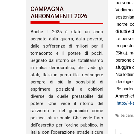
persone al
CAMPAGNA
Vediamo 
ABBONAMENTI 2026
sostenia
Inoltre, 
di tutti e d
Anche il 2025 è stato un anno
Le person
segnato dalla guerra, dalla povertà,
In questo
dalle sofferenze di milioni per il
(Siria), 
tornaconto e il potere di pochi.
persone d
Segnato dal ritorno del totalitarismo
sfuggire d
in salsa democratica, che vede gli
Noi lottia
stati, Italia in prima fila, restringere
ideologie 
sempre di più la possibilità di
I/le part
esprimere posizioni e opinioni
Anarchich
diverse da quelle prestabilite dal
http://i-f
potere. Che vede il ritorno del
razzismo e del genocidio come
balcani
politica istituzionale. Che vede l’uso
dell’esercito per l’ordine pubblico, in
Navig
Italia con l’operazione strade sicure