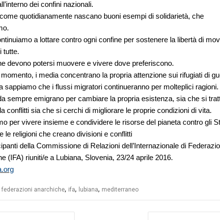
l’interno dei confini nazionali.
come quotidianamente nascano buoni esempi di solidarietà, che
mo.
continuiamo a lottare contro ogni confine per sostenere la libertà di mo
i tutte.
e devono potersi muovere e vivere dove preferiscono.
 momento, i media concentrano la propria attenzione sui rifugiati di gu
ma sappiamo che i flussi migratori continueranno per molteplici ragioni.
a sempre emigrano per cambiare la propria esistenza, sia che si tratt
a conflitti sia che si cerchi di migliorare le proprie condizioni di vita.
mo per vivere insieme e condividere le risorse del pianeta contro gli Sta
e le religioni che creano divisioni e conflitti
ecipanti della Commissione di Relazioni dell’Internazionale di Federazio
e (IFA) riuniti/e a Lubiana, Slovenia, 23/24 aprile 2016.
-a.org
,
,
,
,
federazioni anarchiche
ifa
lubiana
mediterraneo
azione