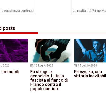
li
 la resistenza continua!
La realtà del Primo M
d posts
to 2026
16 Luglio 2026
15 Luglio 2026
e Immobili
Fu strage e
Prosygika, una
genocidio. L’Italia
vittoria inevitabi
fascista al fianco di
Franco contro il
popolo iberico