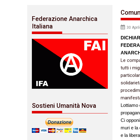
Comuni
Federazione Anarchica
Italiana
30 Apri
DICHIAR
FEDERA
ANARCHI
Le compag
tutti i mi
particola
solidarie
procedime
manifesta
Sostieni Umanità Nova
Lottiamo 
propagan
Ci opponi
muri e la 
e la liber