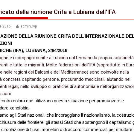
cato della riunione Crifa a Lubiana dell'IFA
le 2016
admin_wp
AZIONE DELLA RIUNIONE CRIFA DELL’INTERNAZIONALE DE
ZIONI
CHE (IFA), LUBIANA, 24/4/2016
ne e i compagni riunite a Lubiana riaffermano la propria solidariet
granti e tutte le migranti. Molte federazioni dell’IFA (soprattutto in Eur
re nelle regioni dei Balcani e del Mediterraneo) sono coinvolte nella
tà concreta ospitando persone, procurando medicinali, aiutando nei
nti legali, nello sviluppo di pratiche di autonomia e nell’organizzazio
zioni.
contro coloro che utilizzano questa situazione per promuovere e
dare xenofobia.
amo agli Stati nazionali, che incoraggiano il nazionalismo, la costruzi
chiusura delle frontiere; gli stessi Stati che sostengono il capitalismo 
a circolazione di flussi monetari o di accordi commerciali per sfruttare 