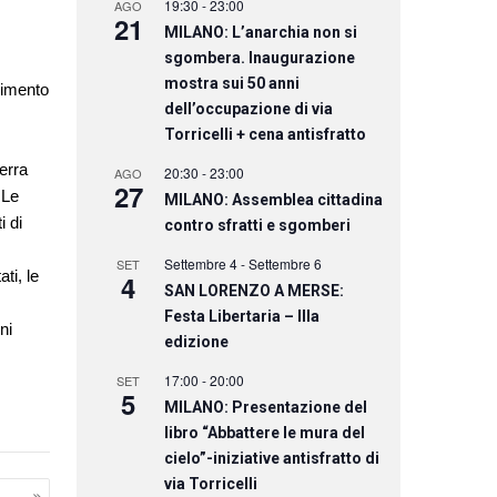
19:30
-
23:00
AGO
21
MILANO: L’anarchia non si
sgombera. Inaugurazione
mostra sui 50 anni
vimento
dell’occupazione di via
Torricelli + cena antisfratto
erra
20:30
-
23:00
AGO
27
 Le
MILANO: Assemblea cittadina
i di
contro sfratti e sgomberi
Settembre 4
-
Settembre 6
SET
ti, le
4
SAN LORENZO A MERSE:
Festa Libertaria – IIIa
ni
edizione
17:00
-
20:00
SET
5
MILANO: Presentazione del
libro “Abbattere le mura del
cielo”-iniziative antisfratto di
via Torricelli