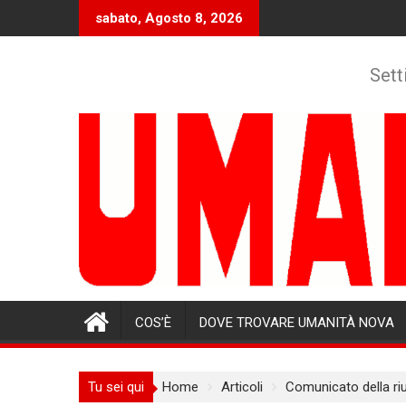
Skip
sabato, Agosto 8, 2026
to
content
Sett
COS’È
DOVE TROVARE UMANITÀ NOVA
Tu sei qui
Home
Articoli
Comunicato della riu