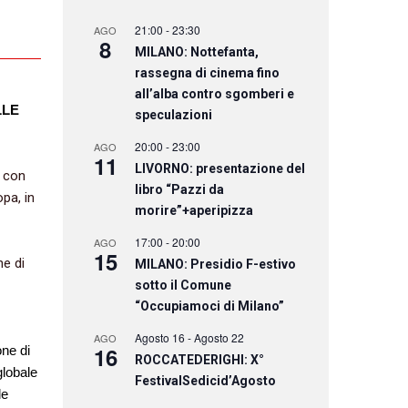
21:00
-
23:30
AGO
8
MILANO: Nottefanta,
rassegna di cinema fino
all’alba contro sgomberi e
LLE
speculazioni
20:00
-
23:00
AGO
11
LIVORNO: presentazione del
à con
libro “Pazzi da
opa, in
morire”+aperipizza
17:00
-
20:00
AGO
15
ne di
MILANO: Presidio F-estivo
sotto il Comune
“Occupiamoci di Milano”
Agosto 16
-
Agosto 22
AGO
16
one di
ROCCATEDERIGHI: X°
globale
FestivalSedicid’Agosto
le