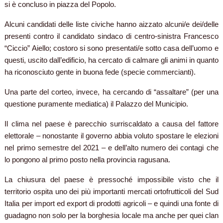
si è concluso in piazza del Popolo.
Alcuni candidati delle liste civiche hanno aizzato alcuni/e dei/delle
presenti contro il candidato sindaco di centro-sinistra Francesco
“Ciccio” Aiello; costoro si sono presentati/e sotto casa dell’uomo e
questi, uscito dall’edificio, ha cercato di calmare gli animi in quanto
ha riconosciuto gente in buona fede (specie commercianti).
Una parte del corteo, invece, ha cercando di “assaltare” (per una
questione puramente mediatica) il Palazzo del Municipio.
Il clima nel paese è parecchio surriscaldato a causa del fattore
elettorale – nonostante il governo abbia voluto spostare le elezioni
nel primo semestre del 2021 – e dell’alto numero dei contagi che
lo pongono al primo posto nella provincia ragusana.
La chiusura del paese è pressoché impossibile visto che il
territorio ospita uno dei più importanti mercati ortofrutticoli del Sud
Italia per import ed export di prodotti agricoli – e quindi una fonte di
guadagno non solo per la borghesia locale ma anche per quei clan