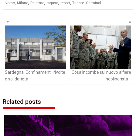
,
,
,
,
,
Livorno
Milano
Palermo
ragusa
report
Trieste. Germinal
Navigazione
articoli
Sardegna. Confinamenti, rivolte
Cosa incombe sul nuovo alfiere
e solidarietà
neoliberista
Related posts