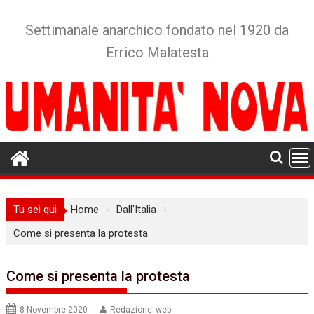
Skip
to
Settimanale anarchico fondato nel 1920 da
content
Errico Malatesta
Tu sei qui
Home
Dall'Italia
Come si presenta la protesta
Come si presenta la protesta
8 Novembre 2020
Redazione_web