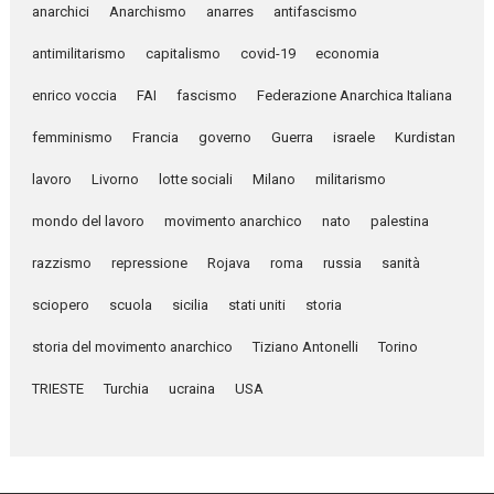
anarchici
Anarchismo
anarres
antifascismo
antimilitarismo
capitalismo
covid-19
economia
enrico voccia
FAI
fascismo
Federazione Anarchica Italiana
femminismo
Francia
governo
Guerra
israele
Kurdistan
lavoro
Livorno
lotte sociali
Milano
militarismo
mondo del lavoro
movimento anarchico
nato
palestina
razzismo
repressione
Rojava
roma
russia
sanità
sciopero
scuola
sicilia
stati uniti
storia
storia del movimento anarchico
Tiziano Antonelli
Torino
TRIESTE
Turchia
ucraina
USA