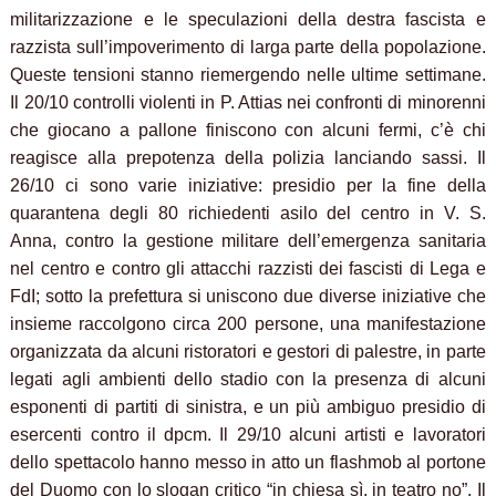
militarizzazione e le speculazioni della destra fascista e
razzista sull’impoverimento di larga parte della popolazione.
Queste tensioni stanno riemergendo nelle ultime settimane.
Il 20/10 controlli violenti in P. Attias nei confronti di minorenni
che giocano a pallone finiscono con alcuni fermi, c’è chi
reagisce alla prepotenza della polizia lanciando sassi. Il
26/10 ci sono varie iniziative: presidio per la fine della
quarantena degli 80 richiedenti asilo del centro in V. S.
Anna, contro la gestione militare dell’emergenza sanitaria
nel centro e contro gli attacchi razzisti dei fascisti di Lega e
FdI; sotto la prefettura si uniscono due diverse iniziative che
insieme raccolgono circa 200 persone, una manifestazione
organizzata da alcuni ristoratori e gestori di palestre, in parte
legati agli ambienti dello stadio con la presenza di alcuni
esponenti di partiti di sinistra, e un più ambiguo presidio di
esercenti contro il dpcm. Il 29/10 alcuni artisti e lavoratori
dello spettacolo hanno messo in atto un flashmob al portone
del Duomo con lo slogan critico “in chiesa sì, in teatro no”. Il