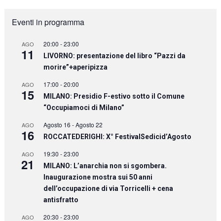
Eventi in programma
20:00
-
23:00
AGO
11
LIVORNO: presentazione del libro “Pazzi da
morire”+aperipizza
17:00
-
20:00
AGO
15
MILANO: Presidio F-estivo sotto il Comune
“Occupiamoci di Milano”
Agosto 16
-
Agosto 22
AGO
16
ROCCATEDERIGHI: X° FestivalSedicid’Agosto
19:30
-
23:00
AGO
21
MILANO: L’anarchia non si sgombera.
Inaugurazione mostra sui 50 anni
dell’occupazione di via Torricelli + cena
antisfratto
20:30
-
23:00
AGO