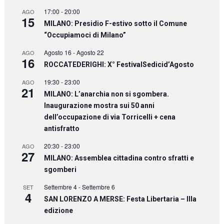
17:00
-
20:00
AGO
15
MILANO: Presidio F-estivo sotto il Comune
“Occupiamoci di Milano”
Agosto 16
-
Agosto 22
AGO
16
ROCCATEDERIGHI: X° FestivalSedicid’Agosto
19:30
-
23:00
AGO
21
MILANO: L’anarchia non si sgombera.
Inaugurazione mostra sui 50 anni
dell’occupazione di via Torricelli + cena
antisfratto
20:30
-
23:00
AGO
27
MILANO: Assemblea cittadina contro sfratti e
sgomberi
Settembre 4
-
Settembre 6
SET
4
SAN LORENZO A MERSE: Festa Libertaria – IIIa
edizione