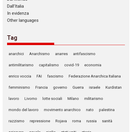
Dall’Italia
In evidenza
Other languages
Tag
anarchici
Anarchismo
anarres
antifascismo
antimilitarismo
capitalismo
covid-19
economia
enrico voccia
FAI
fascismo
Federazione Anarchica Italiana
femminismo
Francia
governo
Guerra
israele
Kurdistan
lavoro
Livorno
lotte sociali
Milano
militarismo
mondo del lavoro
movimento anarchico
nato
palestina
razzismo
repressione
Rojava
roma
russia
sanità