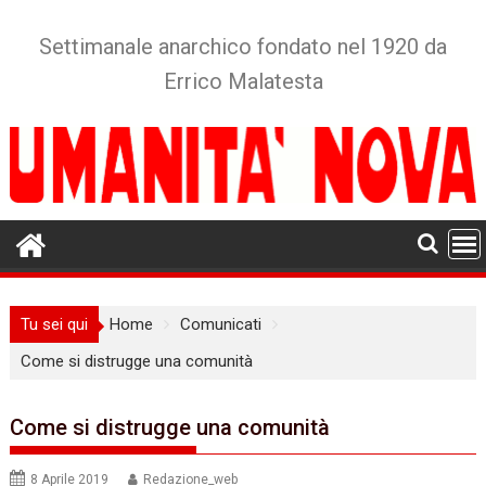
Skip
to
Settimanale anarchico fondato nel 1920 da
content
Errico Malatesta
Tu sei qui
Home
Comunicati
Come si distrugge una comunità
Come si distrugge una comunità
8 Aprile 2019
Redazione_web