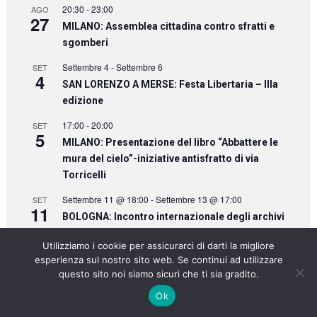
20:30
-
23:00
AGO
27
MILANO: Assemblea cittadina contro sfratti e
sgomberi
Settembre 4
-
Settembre 6
SET
4
SAN LORENZO A MERSE: Festa Libertaria – IIIa
edizione
17:00
-
20:00
SET
5
MILANO: Presentazione del libro “Abbattere le
mura del cielo”-iniziative antisfratto di via
Torricelli
Settembre 11 @ 18:00
-
Settembre 13 @ 17:00
SET
11
BOLOGNA: Incontro internazionale degli archivi
anarchici della rete FICEDL — la Federazione
Utilizziamo i cookie per assicurarci di darti la migliore
Internazionale dei Centri studi e di
esperienza sul nostro sito web. Se continui ad utilizzare
Documentazione Libertari
questo sito noi siamo sicuri che ti sia gradito.
Vedi Calendario
Ok