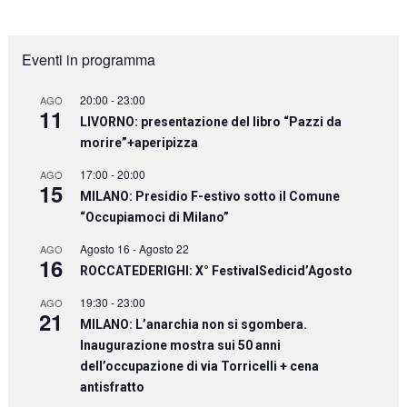
Eventi in programma
20:00
-
23:00
AGO
11
LIVORNO: presentazione del libro “Pazzi da
morire”+aperipizza
17:00
-
20:00
AGO
15
MILANO: Presidio F-estivo sotto il Comune
“Occupiamoci di Milano”
Agosto 16
-
Agosto 22
AGO
16
ROCCATEDERIGHI: X° FestivalSedicid’Agosto
19:30
-
23:00
AGO
21
MILANO: L’anarchia non si sgombera.
Inaugurazione mostra sui 50 anni
dell’occupazione di via Torricelli + cena
antisfratto