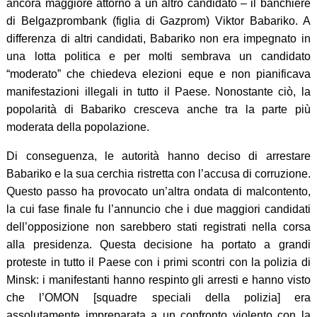
ancora maggiore attorno a un altro candidato – il banchiere
di Belgazprombank (figlia di Gazprom) Viktor Babariko. A
differenza di altri candidati, Babariko non era impegnato in
una lotta politica e per molti sembrava un candidato
“moderato” che chiedeva elezioni eque e non pianificava
manifestazioni illegali in tutto il Paese. Nonostante ciò, la
popolarità di Babariko cresceva anche tra la parte più
moderata della popolazione.
Di conseguenza, le autorità hanno deciso di arrestare
Babariko e la sua cerchia ristretta con l’accusa di corruzione.
Questo passo ha provocato un’altra ondata di malcontento,
la cui fase finale fu l’annuncio che i due maggiori candidati
dell’opposizione non sarebbero stati registrati nella corsa
alla presidenza. Questa decisione ha portato a grandi
proteste in tutto il Paese con i primi scontri con la polizia di
Minsk: i manifestanti hanno respinto gli arresti e hanno visto
che l’OMON [squadre speciali della polizia] era
assolutamente impreparata a un confronto violento con la